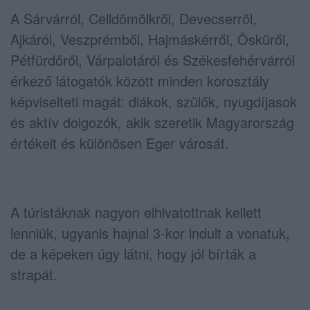
A Sárvárról, Celldömölkről, Devecserről,
Ajkáról, Veszprémből, Hajmáskérről, Ösküről,
Pétfürdőről, Várpalotáról és Székesfehérvárról
érkező látogatók között minden korosztály
képviselteti magát: diákok, szülők, nyugdíjasok
és aktív dolgozók, akik szeretik Magyarország
értékeit és különösen Eger városát.
A túristáknak nagyon elhivatottnak kellett
lenniük, ugyanis hajnal 3-kor indult a vonatuk,
de a képeken úgy látni, hogy jól bírták a
strapát.