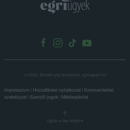
.
©
2026.
Minden jog fenntartva. egriugyek.hu
Impresszum
|
Hozzáférési nyilatkozat
|
Kommentelési
szabályzat
|
Szerzői jogok
|
Médiaajánlat
Ugrás a lap tetejére