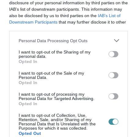
disclosure of your personal information by third parties on the
IAB’s list of downstream participants. This information may
also be disclosed by us to third parties on the
IAB’s List of
35 PERCES TANÓRÁK ÉS KEVESEBB HÁZI
Downstream Participants
that may further disclose it to other
FELADAT JÖHET AZ ALSÓ ...
2026. augusztus 08
|
Mindenki ügye
third parties.
Please note that this website/app uses one or more Google
Personal Data Processing Opt Outs
services and may gather and store information including but
not limited to your visit or usage behaviour. You may click to
I want to opt-out of the Sharing of my
BAKA ANDRÁST JELÖLI KÖZTÁRSASÁGI
personal data.
grant or deny consent to Google and its third-party tags to
ELNÖKNEK A TISZA
Opted In
use your data for below specified purposes in below Google
2026. augusztus 08
|
Mindenki ügye
consent section.
I want to opt-out of the Sale of my
Personal Data.
Opted In
ÚJ MAGYAR KÜLÜGYI STRATÉGIA KÉSZÜL,
I want to opt-out of processing my
TELJES SZAKÍTÁS JÖN A...
Personal Data for Targeted Advertising.
2026. augusztus 08
|
Mindenki ügye
Opted In
I want to opt-out of Collection, Use,
Retention, Sale, and/or Sharing of my
Personal Data that Is Unrelated with the
Purposes for which it was collected.
TATA ELBŰVÖLŐ LÁTVÁNYOSSÁGAI,
Opted Out
AMIKÉRT ÉRDEMES MEGNÉZNI