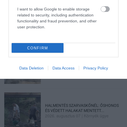
I want to allow Google to enable storage
related to security, including authentication
TÍZ ÉVE NEM VOLT ILYEN ALACSONY AZ
INFLÁCIÓ MAGYARORSZÁGON
functionality and fraud prevention, and other
2026. augusztus 07
|
Mindenki ügye
user protection.
CONFIRM
MINDHÁROM ÜTEMBEN DOLGOZNAK A 25-
ÖS FŐÚTON EGERBEN
Data Deletion
Data Access
Privacy Policy
2026. augusztus 07
|
Eger ügye
HALMENTÉS SZARVASKŐNÉL: ŐSHONOS
ÉS VÉDETT HALAKAT MENTETT...
2026. augusztus 07
|
Környék ügye