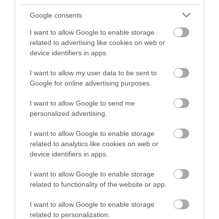
2026. augusztus 08
|
Promóció
Google consents
I want to allow Google to enable storage
related to advertising like cookies on web or
TÖBB MINT EGY HÓNAP IS LEHET, MIRE
device identifiers in apps.
TELJESEN ÚJRAINDUL A P...
2026. augusztus 07
|
Mindenki ügye
I want to allow my user data to be sent to
Google for online advertising purposes.
I want to allow Google to send me
TANULJ NÉMETÜL OTTHONRÓL: A
personalized advertising.
DIGITÁLIS TANULÁS ELŐNYEI
2026. augusztus 07
|
Promóció
I want to allow Google to enable storage
related to analytics like cookies on web or
device identifiers in apps.
ÚJRAINDULNAK A KORÁBBAN
I want to allow Google to enable storage
LEÁLLÍTOTT SZOLGÁLTATÁSOK AZ EGRI...
2026. augusztus 07
|
Eger ügye
related to functionality of the website or app.
I want to allow Google to enable storage
related to personalization.