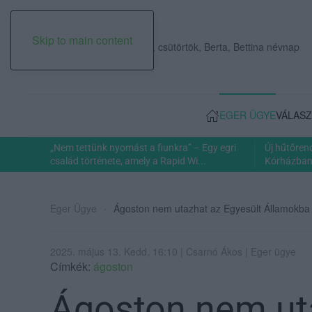
Skip to main content
2026. augusztus 06., csütörtök, Berta, Bettina névnap
EGER ÜGYE
VÁLASZ
„Nem tettünk nyomást a fiunkra” – Egy egri
Új hűtőren
család története, amely a Rapid Wi...
Kórházban: 
Eger Ügye
Ágoston nem utazhat az Egyesült Államokba – 
2025. május 13. Kedd, 16:10 | Csarnó Ákos | Eger ügye
Címkék:
ágoston
Ágoston nem ut