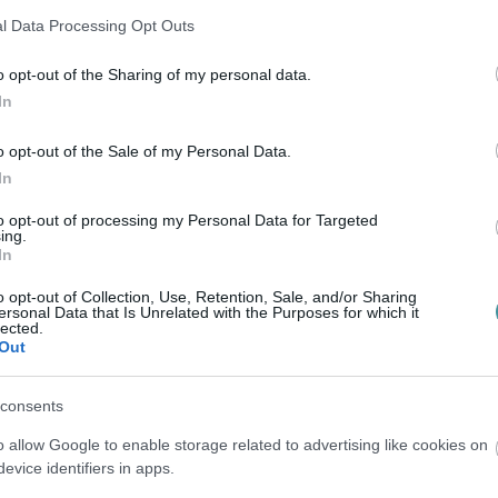
mmit ne érezzen ebből a bizonytalanságból
l Data Processing Opt Outs
zeretetre van szüksége”
– írta az édesapa,
o opt-out of the Sharing of my personal data.
tségét. Mint fogalmazott, az anyagi háttér
In
.
o opt-out of the Sale of my Personal Data.
In
to opt-out of processing my Personal Data for Targeted
ing.
In
o opt-out of Collection, Use, Retention, Sale, and/or Sharing
ersonal Data that Is Unrelated with the Purposes for which it
lected.
Out
consents
o allow Google to enable storage related to advertising like cookies on
evice identifiers in apps.