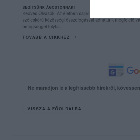
SEGÍTSÜNK ÁGOSTONNAK!
Kedves Olvasók! Az életben sajnos találkozhatunk olyan ki
széleskörű közösségi összefogással adhatunk megfelelő vá
betegséggel folyta...
TOVÁBB A CIKKHEZ
Ne maradjon le a legfrissebb hírekről, kövess
VISSZA A FŐOLDALRA