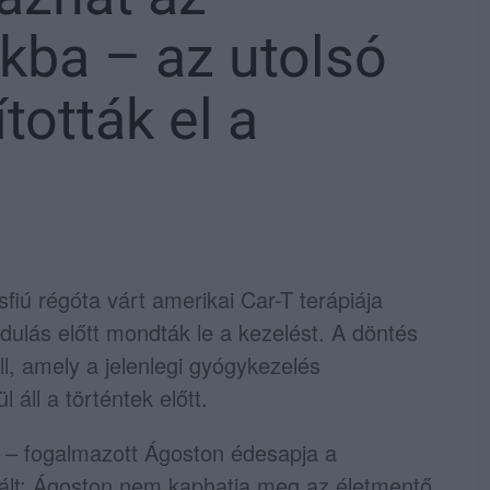
kba – az utolsó
tották el a
sfiú régóta várt amerikai Car-T terápiája
ulás előtt mondták le a kezelést. A döntés
, amely a jelenlegi gyógykezelés
 áll a történtek előtt.
– fogalmazott Ágoston édesapja a
vált: Ágoston nem kaphatja meg az életmentő