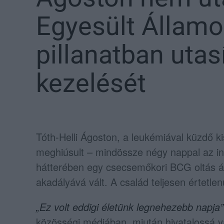
Egyesült Államo
pillanatban utasí
kezelését
Tóth-Helli Ágoston, a leukémiával küzdő ki
meghiúsult – mindössze négy nappal az ind
hátterében egy csecsemőkori BCG oltás áll
akadályává vált. A család teljesen értetlenül
„Ez volt eddigi életünk legnehezebb napja”
közösségi médiában, miután hivatalossá 