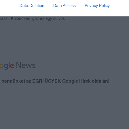
Data Deletion
Data Access
Privacy Policy
hívásokkal, amelyekre csupán
laszt. Különösen igaz ez egy súlyos
en bennünket az EGRI ÜGYEK Google Hírek oldalán!