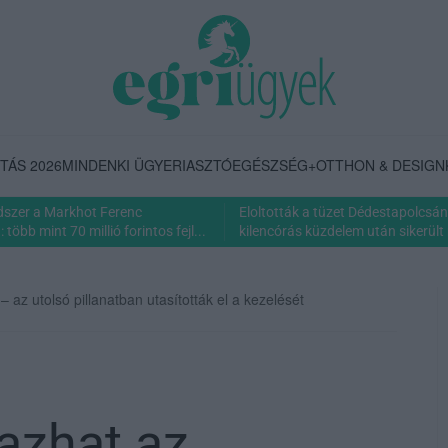
TÁS 2026
MINDENKI ÜGYE
RIASZTÓ
EGÉSZSÉG+
OTTHON & DESIGN
dszer a Markhot Ferenc
Eloltották a tüzet Dédestapolcsán
több mint 70 millió forintos fejl...
kilencórás küzdelem után sikerült 
az utolsó pillanatban utasították el a kezelését
azhat az