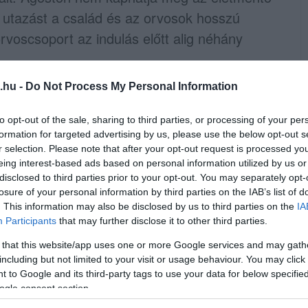
z utazást a család és az orvosok hosszú
orvoscsoport az indulás előtt alig néhány
.hu -
Do Not Process My Personal Information
ngítette immunrendszerét. Ennek
cs lázas állapot lépett fel, amit a magyar
to opt-out of the sale, sharing to third parties, or processing of your per
mőkorban beadott BCG vakcina – amely élő,
formation for targeted advertising by us, please use the below opt-out s
r selection. Please note that after your opt-out request is processed y
atott ki. Bár a célzott gyógyszeres
eing interest-based ads based on personal information utilized by us or
ett transzplantációt akkor el kellett
disclosed to third parties prior to your opt-out. You may separately opt-
a visszatért.
losure of your personal information by third parties on the IAB’s list of
. This information may also be disclosed by us to third parties on the
IA
Participants
that may further disclose it to other third parties.
ovábbi lehetőségeket. Szóba került egy
 that this website/app uses one or more Google services and may gath
gyógyszer kipróbálása, de egyik sem tekinthető
including but not limited to your visit or usage behaviour. You may click 
eges transzplantáció lehetőségét is
 to Google and its third-party tags to use your data for below specifi
ogle consent section.