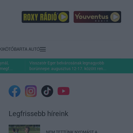
KIKÖTŐ
BARTA AUTÓ
ynál,
Visszatér Eger belvárosának legnagyobb
megf...
borünnepe: augusztus 12-17. között ren...
Legfrissebb híreink
„NEM TETTÜNK NYOMÁST A