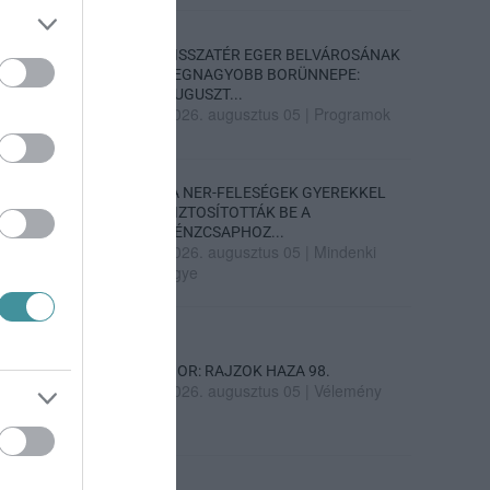
VISSZATÉR EGER BELVÁROSÁNAK
LEGNAGYOBB BORÜNNEPE:
AUGUSZT...
2026. augusztus 05
|
Programok
„A NER-FELESÉGEK GYEREKKEL
BIZTOSÍTOTTÁK BE A
PÉNZCSAPHOZ...
2026. augusztus 05
|
Mindenki
ügye
SIOR: RAJZOK HAZA 98.
2026. augusztus 05
|
Vélemény