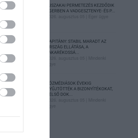
ÉJSZAKAI PERMETEZÉS KEZDŐDIK
EGERBEN A VADGESZTENYE- ÉS P...
2026. augusztus 05
|
Eger ügye
KAPITÁNY: STABIL MARADT AZ
ORSZÁG ELLÁTÁSA, A
TAKARÉKOSSÁ...
2026. augusztus 05
|
Mindenki
ügye
KÖZMÉDIÁSOK ÉVEKIG
GYŰJTÖTTÉK A BIZONYÍTÉKOKAT,
BELSŐ DOK...
2026. augusztus 05
|
Mindenki
ügye