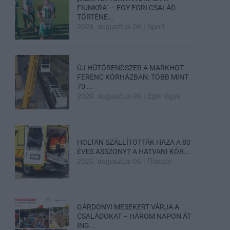
FIUNKRA” – EGY EGRI CSALÁD
TÖRTÉNE...
2026. augusztus 06
|
Sport
ÚJ HŰTŐRENDSZER A MARKHOT
FERENC KÓRHÁZBAN: TÖBB MINT
70 ...
2026. augusztus 06
|
Eger ügye
HOLTAN SZÁLLÍTOTTÁK HAZA A 80
ÉVES ASSZONYT A HATVANI KÓR...
2026. augusztus 06
|
Riasztó
GÁRDONYI MESEKERT VÁRJA A
CSALÁDOKAT – HÁROM NAPON ÁT
ING...