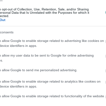
In
nak egy esetleges közvélemény kutatásról. A
nban cseppet sem szép.
o opt-out of Collection, Use, Retention, Sale, and/or Sharing
ersonal Data that Is Unrelated with the Purposes for which it
lected.
Out
oznak az emberi magatartás ellen is.
consents
litas látványosan letakarta. Eléggé
o allow Google to enable storage related to advertising like cookies on
evice identifiers in apps.
itas egri csoportja.
Nem tisztünk
o allow my user data to be sent to Google for online advertising
 vagy dilettánsok gyülekezetéből állnak,
s.
m egyeztettek, vagy igenis egyeztettek, de
to allow Google to send me personalized advertising.
tikusoknak tekinthetjük őket, akik repesve
o allow Google to enable storage related to analytics like cookies on
evice identifiers in apps.
ola és az egyetem esetében, amikor ugye
o allow Google to enable storage related to functionality of the website
dt bele a pofonba, mert ő egy fősulit