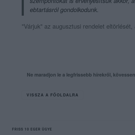
szempontokat is érvényesítsük akkor, am
ebtartásról gondolkodunk.
"Várjuk" az augusztusi rendelet eltörlését,
Ne maradjon le a legfrissebb hírekről, kövess
VISSZA A FŐOLDALRA
FRISS 10 EGER ÜGYE