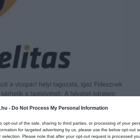
lt a viccpárt helyi tagozata, igaz Fidesznek
kérhetik a tagfelvételt. A felvételi kérelem
kkerti kutyatilalom körüli bohózat.
.hu -
Do Not Process My Personal Information
az önkormányzatnál, hogy mit
ött
to opt-out of the sale, sharing to third parties, or processing of your per
blémájával. Akkor aggódó olvasók kérdeztek
formation for targeted advertising by us, please use the below opt-out s
tékesek felé. Akkor még nem kaptunk választ.
r selection. Please note that after your opt-out request is processed y