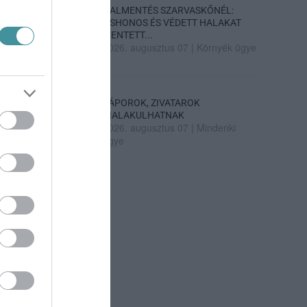
HALMENTÉS SZARVASKŐNÉL:
ŐSHONOS ÉS VÉDETT HALAKAT
MENTETT...
2026. augusztus 07
|
Környék ügye
ZÁPOROK, ZIVATAROK
KIALAKULHATNAK
2026. augusztus 07
|
Mindenki
ügye