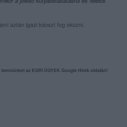
ikor a jóleső kutyasétáltatásról és felelős
 ami aztán igazi káoszt fog okozni.
en bennünket az EGRI ÜGYEK Google Hírek oldalán!