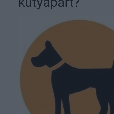
kutyapárt?