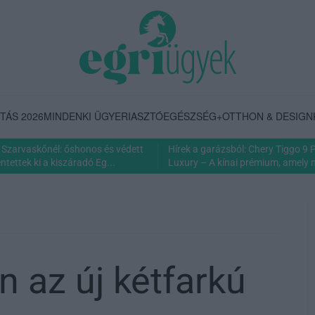
TÁS 2026
MINDENKI ÜGYE
RIASZTÓ
EGÉSZSÉG+
OTTHON & DESIGN
Szarvaskőnél: őshonos és védett
Hírek a garázsból: Chery Tiggo 9
tettek ki a kiszáradó Eg...
Luxury – A kínai prémium, amely 
 az új kétfarkú