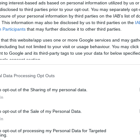
eing interest-based ads based on personal information utilized by us or
disclosed to third parties prior to your opt-out. You may separately opt-
át és hát most – valljuk be - nem várt
losure of your personal information by third parties on the IAB’s list of
 írásunk. Kutyás, kutyapárti, kismama,
. This information may also be disclosed by us to third parties on the
IA
Participants
that may further disclose it to other third parties.
ró és hozzáértő
ahhoz,
egyaránt hozzászólt
ikra, jelzés vagy különösebb kommunikáció
 that this website/app uses one or more Google services and may gath
including but not limited to your visit or usage behaviour. You may click 
tetett az Érsekkert több bejárata elé.
 to Google and its third-party tags to use your data for below specifi
ogle consent section.
l Data Processing Opt Outs
 több éves) elmaradásban volt az
o opt-out of the Sharing of my personal data.
ával illetve betartatásával. Az elmúlt hat
In
z érsekkerti kutya helyzet, de a
o opt-out of the Sale of my Personal Data.
el. Tehette, hisz a jogszabályi környezetet
In
rősre. A fideszes városvezetésnek aztán a
to opt-out of processing my Personal Data for Targeted
ktogramok felfestése, majd utólagos
ing.