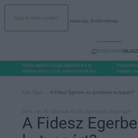
Skip to main content
2026. augusztus 09., vasárnap, Emőd névnap
EGER ÜGYE
VÁLASZ
Orbán egykori vízügyi államtitkára is
Halmentés 
ellentmondott a volt miniszterelnök kor...
halakat men
Eger Ügye
A Fidesz Egerben az új kétfarkú kutyapárt?
2019. nov. 30. Szombat, 01:00 | Egri Ügyek | Eger ügye
A Fidesz Egerben