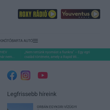
KIKÖTŐ
BARTA AUTÓ
 PHEV
„Nem tettünk nyomást a fiunkra” – Egy egri
már nem...
család története, amely a Rapid Wi...
Legfrissebb híreink
ORBÁN EGYKORI VÍZÜGYI