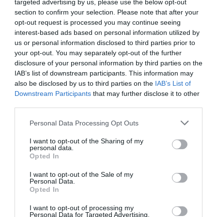
targeted advertising by us, please use the below opt-out
section to confirm your selection. Please note that after your
opt-out request is processed you may continue seeing
VISSZA A FŐOLDALRA
interest-based ads based on personal information utilized by
us or personal information disclosed to third parties prior to
your opt-out. You may separately opt-out of the further
disclosure of your personal information by third parties on the
IAB’s list of downstream participants. This information may
also be disclosed by us to third parties on the
IAB’s List of
Downstream Participants
that may further disclose it to other
third parties.
Legfrissebb híreink
Please note that this website/app uses one or more Google
Personal Data Processing Opt Outs
services and may gather and store information including but
not limited to your visit or usage behaviour. You may click to
I want to opt-out of the Sharing of my
personal data.
grant or deny consent to Google and its third-party tags to
ÚJ MAGYAR KÜLÜGYI STRATÉGIA KÉSZÜL,
Opted In
use your data for below specified purposes in below Google
TELJES SZAKÍTÁS JÖN A...
2026. augusztus 08
|
Mindenki ügye
consent section.
I want to opt-out of the Sale of my
Personal Data.
Opted In
I want to opt-out of processing my
TATA ELBŰVÖLŐ LÁTVÁNYOSSÁGAI,
Personal Data for Targeted Advertising.