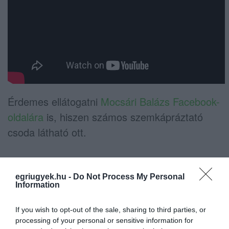
Érdemes ellátogatni
Mocsári Balázs Facebook-
oldalára
is, hiszen számos szemkápráztató
csoda látható ott.
egriugyek.hu -
Do Not Process My Personal
Information
If you wish to opt-out of the sale, sharing to third parties, or
Ne maradjon le a legfrissebb hírekről, kövessen
processing of your personal or sensitive information for
bennünket az EGRI ÜGYEK Google Hírek oldalán!