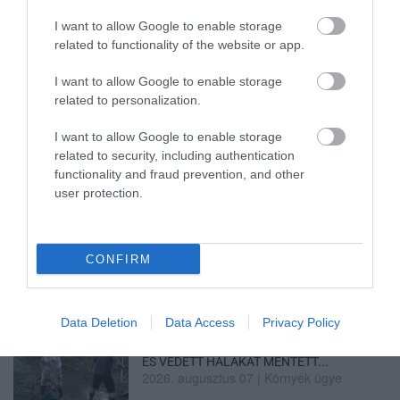
I want to allow Google to enable storage
related to functionality of the website or app.
TÍZ ÉVE NEM VOLT ILYEN ALACSONY AZ
INFLÁCIÓ MAGYARORSZÁGON
I want to allow Google to enable storage
2026. augusztus 07
|
Mindenki ügye
related to personalization.
I want to allow Google to enable storage
related to security, including authentication
functionality and fraud prevention, and other
user protection.
MINDHÁROM ÜTEMBEN DOLGOZNAK A 25-
ÖS FŐÚTON EGERBEN
2026. augusztus 07
|
Eger ügye
CONFIRM
Data Deletion
Data Access
Privacy Policy
HALMENTÉS SZARVASKŐNÉL: ŐSHONOS
ÉS VÉDETT HALAKAT MENTETT...
2026. augusztus 07
|
Környék ügye