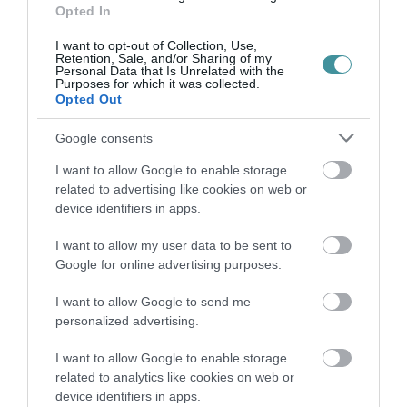
AMIKÉRT ÉRDEMES MEGNÉZNI
Opted In
2026. augusztus 08
|
Promóció
I want to opt-out of Collection, Use,
Retention, Sale, and/or Sharing of my
Personal Data that Is Unrelated with the
Purposes for which it was collected.
Opted Out
TÖBB MINT EGY HÓNAP IS LEHET, MIRE
TELJESEN ÚJRAINDUL A P...
2026. augusztus 07
|
Mindenki ügye
Google consents
I want to allow Google to enable storage
related to advertising like cookies on web or
device identifiers in apps.
TANULJ NÉMETÜL OTTHONRÓL: A
DIGITÁLIS TANULÁS ELŐNYEI
2026. augusztus 07
|
Promóció
I want to allow my user data to be sent to
Google for online advertising purposes.
I want to allow Google to send me
personalized advertising.
ÚJRAINDULNAK A KORÁBBAN
LEÁLLÍTOTT SZOLGÁLTATÁSOK AZ EGRI...
2026. augusztus 07
|
Eger ügye
I want to allow Google to enable storage
related to analytics like cookies on web or
device identifiers in apps.