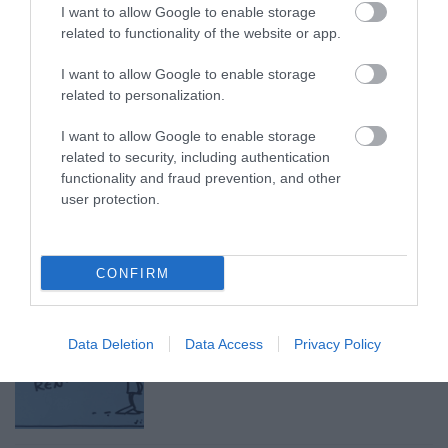
I want to allow Google to enable storage
VISSZATÉR EGER BELVÁROSÁNAK
related to functionality of the website or app.
LEGNAGYOBB BORÜNNEPE: AUGUSZT...
2026. augusztus 05
|
Programok
I want to allow Google to enable storage
related to personalization.
I want to allow Google to enable storage
related to security, including authentication
functionality and fraud prevention, and other
„A NER-FELESÉGEK GYEREKKEL
user protection.
BIZTOSÍTOTTÁK BE A PÉNZCSAPHOZ...
2026. augusztus 05
|
Mindenki ügye
CONFIRM
Data Deletion
Data Access
Privacy Policy
SIOR: RAJZOK HAZA 98.
2026. augusztus 05
|
Vélemény