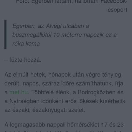
Fotó: Egerben láttam, hallottam Facebook-
csoport
Egerben, az Alvégi utcában a
buszmegállótól 10 méterre napozik ez a
róka koma
– fűzte hozzá.
Az elmúlt hetek, hónapok után végre tényleg
derült, napos, száraz időre számíthatunk, írja
a
met.hu
. Többfelé élénk, a Bodrogközben és
a Nyírségben időnként erős lökések kísérhetik
az északi, északnyugati szelet.
A legmagasabb nappali hőmérséklet 17 és 23