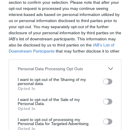
section to confirm your selection. Please note that after your
opt-out request is processed you may continue seeing
ÚJ HŰTŐRENDSZER A MARKHOT FERENC
interest-based ads based on personal information utilized by
KÓRHÁZBAN: TÖBB MINT 70 ...
us or personal information disclosed to third parties prior to
2026. augusztus 06
|
Eger ügye
your opt-out. You may separately opt-out of the further
disclosure of your personal information by third parties on the
IAB’s list of downstream participants. This information may
also be disclosed by us to third parties on the
IAB’s List of
HOLTAN SZÁLLÍTOTTÁK HAZA A 80 ÉVES
Downstream Participants
that may further disclose it to other
ASSZONYT A HATVANI KÓR...
third parties.
2026. augusztus 06
|
Riasztó
Please note that this website/app uses one or more Google
Personal Data Processing Opt Outs
services and may gather and store information including but
not limited to your visit or usage behaviour. You may click to
I want to opt-out of the Sharing of my
GÁRDONYI MESEKERT VÁRJA A
personal data.
grant or deny consent to Google and its third-party tags to
CSALÁDOKAT – HÁROM NAPON ÁT ING...
Opted In
use your data for below specified purposes in below Google
2026. augusztus 06
|
Programok
consent section.
I want to opt-out of the Sale of my
Personal Data.
Opted In
I want to opt-out of processing my
Personal Data for Targeted Advertising.
Opted In
MAGYAR PÉTER: KIÍRJÁK AZ ELSŐ