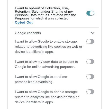
SZÉLERŐMŰVI PÁLYÁZATOKAT, M...
2026. augusztus 06
|
Mindenki ügye
I want to opt-out of Collection, Use,
Retention, Sale, and/or Sharing of my
Personal Data that Is Unrelated with the
Purposes for which it was collected.
Opted Out
Google consents
ELOLTOTTÁK A TÜZET
DÉDESTAPOLCSÁNYNÁL, KILENCÓRÁS
I want to allow Google to enable storage
KÜZDELE...
related to advertising like cookies on web or
2026. augusztus 06
|
Környék ügye
device identifiers in apps.
I want to allow my user data to be sent to
Google for online advertising purposes.
I want to allow Google to send me
KATONAI HELIKOPTEREK SEGÍTIK AZ
OLTÁST A DÉDESTAPOLCSÁNYI...
personalized advertising.
2026. augusztus 05
|
Riasztó
I want to allow Google to enable storage
related to analytics like cookies on web or
device identifiers in apps.