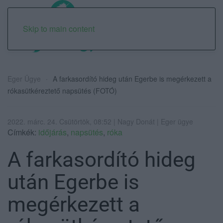
Skip to main content
Eger Ügye
A farkasordító hideg után Egerbe is megérkezett a
rókasütkéreztető napsütés (FOTÓ)
2022. márc. 24. Csütörtök, 08:52 | Nagy Donát | Eger ügye
Címkék:
időjárás
,
napsütés
,
róka
A farkasordító hideg
után Egerbe is
megérkezett a