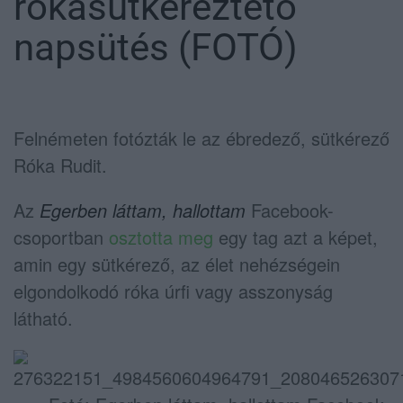
rókasütkéreztető
napsütés (FOTÓ)
Felnémeten fotózták le az ébredező, sütkérező
Róka Rudit.
Az
Egerben láttam, hallottam
Facebook-
csoportban
osztotta meg
egy tag azt a képet,
amin egy sütkérező, az élet nehézségein
elgondolkodó róka úrfi vagy asszonyság
látható.