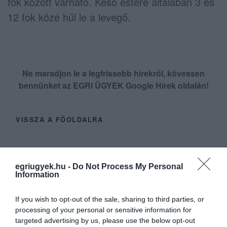
fok között várható. Késő estére általában 3 és
12 fok közé hűl le a levegő.
Ne maradjon le a legfrissebb hírekről, kövessen
bennünket az EGRI ÜGYEK Google Hírek oldalán!
VISSZA A FŐOLDALRA
egriugyek.hu -
Do Not Process My Personal
Information
If you wish to opt-out of the sale, sharing to third parties, or
Legfrissebb híreink
processing of your personal or sensitive information for
targeted advertising by us, please use the below opt-out