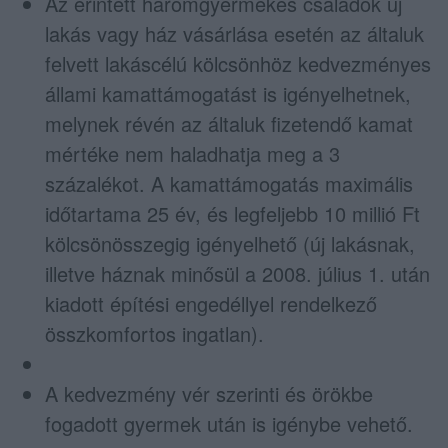
Az érintett háromgyermekes családok új
lakás vagy ház vásárlása esetén az általuk
felvett lakáscélú kölcsönhöz kedvezményes
állami kamattámogatást is igényelhetnek,
melynek révén az általuk fizetendő kamat
mértéke nem haladhatja meg a 3
százalékot. A kamattámogatás maximális
időtartama 25 év, és legfeljebb 10 millió Ft
kölcsönösszegig igényelhető (új lakásnak,
illetve háznak minősül a 2008. július 1. után
kiadott építési engedéllyel rendelkező
összkomfortos ingatlan).
A kedvezmény vér szerinti és örökbe
fogadott gyermek után is igénybe vehető.