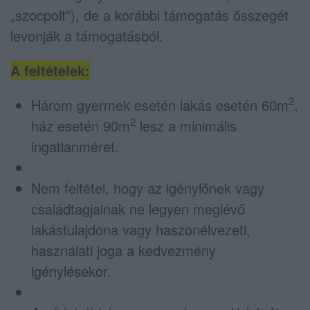
„szocpolt”), de a korábbi támogatás összegét
levonják a támogatásból.
A feltételek:
2
Három gyermek esetén lakás esetén 60m
,
2
ház esetén 90m
lesz a minimális
ingatlanméret.
Nem feltétel, hogy az igénylőnek vagy
családtagjainak ne legyen meglévő
lakástulajdona vagy haszonélvezeti,
használati joga a kedvezmény
igénylésekor.