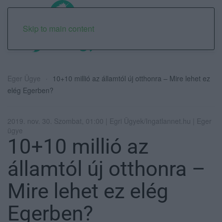
Skip to main content
Eger Ügye
10+10 millió az államtól új otthonra – Mire lehet ez
elég Egerben?
2019. nov. 30. Szombat, 01:00 | Egri Ügyek/Ingatlannet.hu | Eger
ügye
10+10 millió az
államtól új otthonra –
Mire lehet ez elég
Egerben?