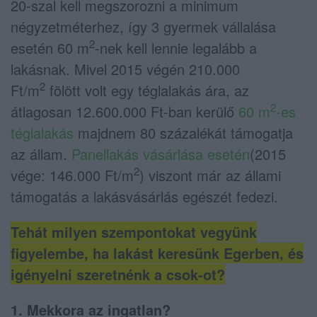
20-szal kell megszorozni a minimum
négyzetméterhez, így 3 gyermek vállalása
2
esetén 60 m
-nek kell lennie legalább a
lakásnak. Mivel 2015 végén 210.000
2
Ft/m
fölött volt egy téglalakás ára, az
2
átlagosan 12.600.000 Ft-ban kerülő
60 m
-es
téglalakás
majdnem 80 százalékát támogatja
az állam.
Panellakás vásárlása esetén
(2015
2
vége: 146.000 Ft/m
) viszont már az állami
támogatás a lakásvásárlás egészét fedezi.
Tehát milyen szempontokat vegyünk
figyelembe, ha lakást keresünk Egerben, és
igényelni szeretnénk a csok-ot?
1. Mekkora az ingatlan?