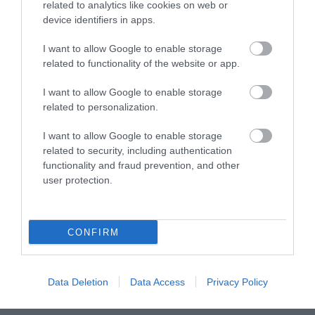
bekövetkezik, nem kérik vissza a pénzt.
related to analytics like cookies on web or
device identifiers in apps.
I want to allow Google to enable storage
related to functionality of the website or app.
Mire lesz elég ez a támogatás Egerben?
I want to allow Google to enable storage
related to personalization.
Az egri ingatlanpiaci statisztikák szerint 2015
2
végére 197.000 Ft/m
-re emelkedtek az
egri
I want to allow Google to enable storage
related to security, including authentication
családi házak
átlagos négyzetméterárai, így
functionality and fraud prevention, and other
egy 3 gyermekes támogatáshoz szükséges
user protection.
2
minimum 90 m
-es ház (gyermekek száma*30
2
m
) átlagosan 17.730.000 Ft-ba kerül, szóval
CONFIRM
több, mint 56%-át fedezni tudják az egriek az
új támogatásból.
Data Deletion
Data Access
Privacy Policy
Lakásvásárlás esetén a gyermekek számát