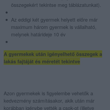
összegekért tekintse meg táblázatunkat).
Az eddigi két gyermek helyett előre már
maximum három gyermek is vállalható,
melynek határideje 10 év
A gyermekek után igényelhető összegek a
lakás fajtáját és méretét tekintve
Azon gyermekek is figyelembe vehetők a
kedvezmény számításakor, akik után már
korábban igénybe vették a csok-ot (illetve