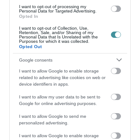
hogy nincs papírunk a meddőségről és
I want to opt-out of processing my
örökbe sem fogadtunk, úgy a felvett csok
Personal Data for Targeted Advertising.
Opted In
összegét vissza kell fizetni, a késedelmi
kamat mértéke ez esetben a
Ptk.
szerinti
I want to opt-out of Collection, Use,
Retention, Sale, and/or Sharing of my
normál kamat ötszöröse.
Personal Data that Is Unrelated with the
Purposes for which it was collected.
Opted Out
Van azonban néhány szomorú kivétel,
Google consents
amely ha megtörténik, akkor a tervezettnél
I want to allow Google to enable storage
kevesebb megszületett gyerekkel is
related to advertising like cookies on web or
teljesítettnek tekinteni a vállalást a törvény.
device identifiers in apps.
Ilyenek a házastárs halála vagy bizonyos
I want to allow my user data to be sent to
fokú rokkantsága, az első gyerek súlyos
Google for online advertising purposes.
fogyatékossággal születése, vagy 24
I want to allow Google to send me
hetesnél idősebb magzat vagy gyerek
personalized advertising.
halála. Ha ezek közül bármelyik
I want to allow Google to enable storage