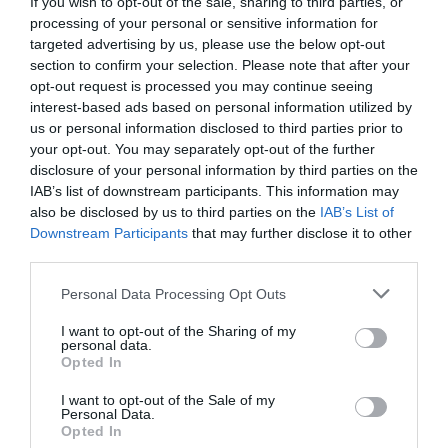
If you wish to opt-out of the sale, sharing to third parties, or
processing of your personal or sensitive information for
Ha részt vettünk legalább öt alkalommal
targeted advertising by us, please use the below opt-out
valamilyen tb-támogatott vagy magán
section to confirm your selection. Please note that after your
meddőségkezelési programban, illetve
opt-out request is processed you may continue seeing
interest-based ads based on personal information utilized by
bizonyítani tudjuk, hogy egészségügyi okok
us or personal information disclosed to third parties prior to
miatt nem tudunk ilyenen részt venni, akkor
your opt-out. You may separately opt-out of the further
disclosure of your personal information by third parties on the
nincsenek büntetőkamatok, csak sima
IAB’s list of downstream participants. This information may
visszafizetési kötelezettség a támogatásra
also be disclosed by us to third parties on the
IAB’s List of
Downstream Participants
that may further disclose it to other
és a hitelre a normális törlesztési menetben
third parties.
(amennyiben örökbe fogadunk gyermeket,
Please note that this website/app uses one or more Google
Personal Data Processing Opt Outs
természetesen beleszámít a vállalt
services and may gather and store information including but
gyermekek számában, így a támogatást
not limited to your visit or usage behaviour. You may click to
I want to opt-out of the Sharing of my
personal data.
grant or deny consent to Google and its third-party tags to
nem kell visszafizetni).
Opted In
use your data for below specified purposes in below Google
consent section.
I want to opt-out of the Sale of my
Personal Data.
Ha viszont úgy nem teljesítjük a vállalást,
Opted In