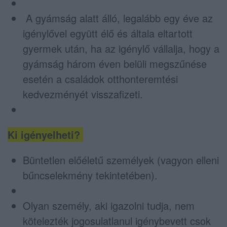
A gyámság alatt álló, legalább egy éve az
igénylővel együtt élő és általa eltartott
gyermek után, ha az igénylő vállalja, hogy a
gyámság három éven belüli megszűnése
esetén a családok otthonteremtési
kedvezményét visszafizeti.
Ki igényelheti?
Büntetlen előéletű személyek (vagyon elleni
bűncselekmény tekintetében).
Olyan személy, aki igazolni tudja, nem
kötelezték jogosulatlanul igénybevett csok