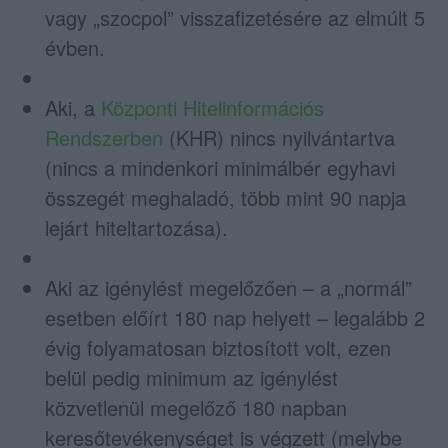
vagy „szocpol” visszafizetésére az elmúlt 5
évben.
Aki, a
Központi Hitelinformációs
Rendszerben
(KHR) nincs nyilvántartva
(nincs a mindenkori minimálbér egyhavi
összegét meghaladó, több mint 90 napja
lejárt hiteltartozása).
Aki az igénylést megelőzően – a „normál”
esetben előírt 180 nap helyett – legalább 2
évig folyamatosan biztosított volt, ezen
belül pedig minimum az igénylést
közvetlenül megelőző 180 napban
keresőtevékenységet is végzett (melybe