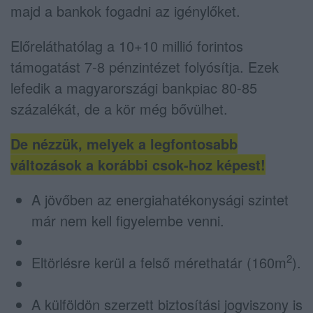
majd a bankok fogadni az igénylőket.
Előreláthatólag a 10+10 millió forintos
támogatást 7-8 pénzintézet folyósítja. Ezek
lefedik a magyarországi bankpiac 80-85
százalékát, de a kör még bővülhet.
De nézzük, melyek a legfontosabb
változások a korábbi csok-hoz képest!
A jövőben az energiahatékonysági szintet
már nem kell figyelembe venni.
2
Eltörlésre kerül a felső mérethatár (160m
).
A külföldön szerzett biztosítási jogviszony is