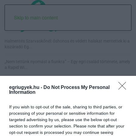
Skip to main content
Halmentés Szarvaskőnél: őshonos és védett halakat mentettek ki a
kiszáradó Eg...
„Nem tettünk nyomást a fiunkra” – Egy egri család története, amely
a Rapid Wi...
Új hűtőrendszer a Markhot Ferenc Kórházban: több mint 70 millió
egriugyek.hu -
Do Not Process My Personal
forintos fejl...
Information
Eloltották a tüzet Dédestapolcsánynál, kilencórás küzdelem után
If you wish to opt-out of the sale, sharing to third parties, or
sikerült megf...
processing of your personal or sensitive information for
targeted advertising by us, please use the below opt-out
section to confirm your selection. Please note that after your
opt-out request is processed you may continue seeing