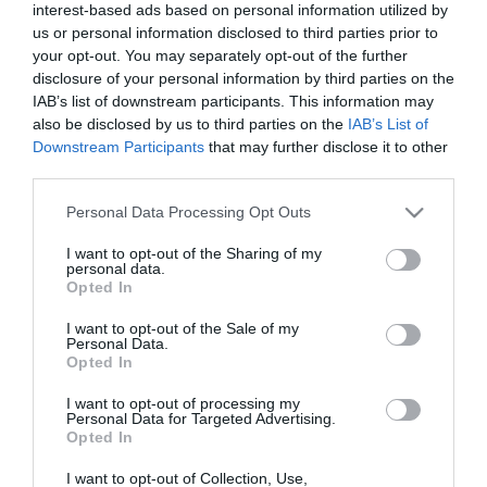
visszavonás
interest-based ads based on personal information utilized by
us or personal information disclosed to third parties prior to
your opt-out. You may separately opt-out of the further
disclosure of your personal information by third parties on the
VÉRNYOMÁSCSÖKKENTŐ GYÓGYSZERT VONTAK KI A
IAB’s list of downstream participants. This information may
FORGALOMBÓL, MERT SZENNYEZETT VOLT
also be disclosed by us to third parties on the
IAB’s List of
2021. június 17
|
Mindenki ügye
Downstream Participants
that may further disclose it to other
Az Országos Gyógyszerészeti és Élelmezés-egészségügyi Intézet
third parties.
(OGYÉI) kivonta a forgalomból a 0480820 gyártási számú
Arbartan 50 mg filmtabletta, továbbá a 1270520 gyártási számú
Please note that this website/app uses one or more Google
Personal Data Processing Opt Outs
Arbartan 100 mg fi...
services and may gather and store information including but
not limited to your visit or usage behaviour. You may click to
I want to opt-out of the Sharing of my
personal data.
grant or deny consent to Google and its third-party tags to
ÚJABB TÁMOGATÁSI BOTRÁNY: SZABÁLYTALANSÁGOKAT
Opted In
use your data for below specified purposes in below Google
TALÁLTAK AZ EDDA PÁLYÁZATAINÁL
2026. július 27
| Bakos Balázs |
Mindenki ügye
consent section.
I want to opt-out of the Sale of my
Personal Data.
Tarr Zoltán, a társadalmi kapcsolatokért és kultúráért felelős
Opted In
miniszter hétfőn a Facebookon számolt be arról, hogy két
esetben is valótlan adatokat tartalmaztak a Nemzeti Kulturális
I want to opt-out of processing my
Personal Data for Targeted Advertising.
Alap (NKA) ált...
Opted In
I want to opt-out of Collection, Use,