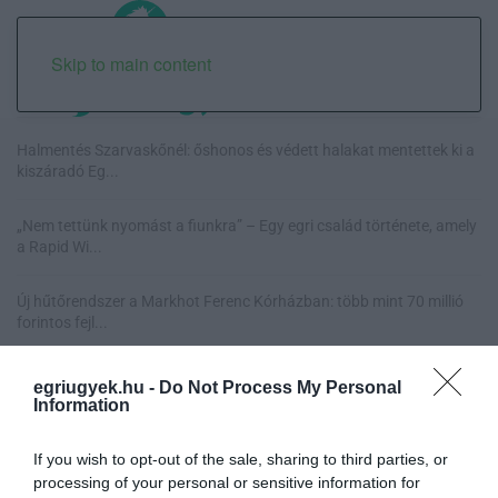
Skip to main content
Halmentés Szarvaskőnél: őshonos és védett halakat mentettek ki a
kiszáradó Eg...
„Nem tettünk nyomást a fiunkra” – Egy egri család története, amely
a Rapid Wi...
Új hűtőrendszer a Markhot Ferenc Kórházban: több mint 70 millió
forintos fejl...
Eloltották a tüzet Dédestapolcsánynál, kilencórás küzdelem után
egriugyek.hu -
Do Not Process My Personal
sikerült megf...
Information
If you wish to opt-out of the sale, sharing to third parties, or
processing of your personal or sensitive information for