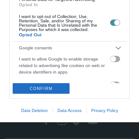
LÍCEUMNÁL LÉVŐ GYALOGÁTKELŐ
Opted In
2026. július 06
| Csarnó Ákos |
Eger ügye
Jó hírt kaptak az egri gyalogosok és autósok is: Eger nyerte a
I want to opt-out of Collection, Use,
Retention, Sale, and/or Sharing of my
2026-os Okoszebra közönségszavazást, így a város egy újabb
Personal Data that Is Unrelated with the
korszerű, intelligens gyalogátkelővel gazdagodhat. A tervek
Purposes for which it was collected.
Opted Out
szerint még az...
Google consents
I want to allow Google to enable storage
related to advertising like cookies on web or
device identifiers in apps.
I want to allow my user data to be sent to
CONFIRM
Google for online advertising purposes.
.
I want to allow Google to send me
personalized advertising.
Data Deletion
Data Access
Privacy Policy
I want to allow Google to enable storage
related to analytics like cookies on web or
device identifiers in apps.