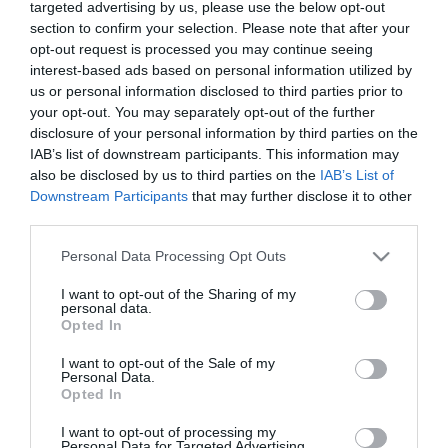
okoszebra
targeted advertising by us, please use the below opt-out
section to confirm your selection. Please note that after your
opt-out request is processed you may continue seeing
interest-based ads based on personal information utilized by
LEGYEN EGERBEN OKOSZEBRA! - SZAVAZÁS
us or personal information disclosed to third parties prior to
2024. május 13
|
Eger ügye
your opt-out. You may separately opt-out of the further
Annak ellenére, hogy a gyalogos balesetek száma évről évre
disclosure of your personal information by third parties on the
javuló tendenciát mutat hazánkban, a Rendőrség tavalyi adatai
IAB’s list of downstream participants. This information may
szerint 2023-ban még mindig több mint 800 gyalogost ütöttek el
also be disclosed by us to third parties on the
IAB’s List of
kijel...
Downstream Participants
that may further disclose it to other
third parties.
LEGYEN MÉG EGY OKOSZEBRA EGERBEN? MOST RAJTUNK
Please note that this website/app uses one or more Google
Personal Data Processing Opt Outs
MÚLIK!
services and may gather and store information including but
2025. június 06
| Csarnó Ákos |
Eger ügye
not limited to your visit or usage behaviour. You may click to
I want to opt-out of the Sharing of my
Elindult a 2025-ös OKOSZEBRA szavazás – és Eger is
personal data.
grant or deny consent to Google and its third-party tags to
Opted In
versenyben van! A 19 kiválasztott település egyike vagyunk, ahol
use your data for below specified purposes in below Google
iskola közelébe kerülhet SafeCross® okoszebra, de csak akkor,
consent section.
I want to opt-out of the Sale of my
ha mi szerezzük meg...
Personal Data.
Opted In
EGER NYERTE A 2026-OS OKOSZEBRA KÖZÖNSÉGSZAVAZÁST –
I want to opt-out of processing my
MÉG A TANÉVKEZDÉS ELŐTT BIZTONSÁGOSABBÁ VÁLHAT A
Personal Data for Targeted Advertising.