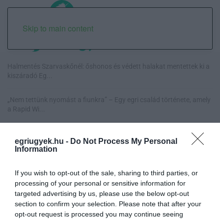
Skip to main content
Halmentés Szarvaskőnél: őshonos és védett halakat mentettek ki a
kiszáradó Eg...
„Nem tettünk nyomást a fiunkra” – Egy egri család története, amely
a Rapid Wi...
Új hűtőrendszer a Markhot Ferenc Kórházban: több mint 70 millió
egriugyek.hu -
Do Not Process My Personal
forintos fejl...
Information
Eloltották a tüzet Dédestapolcsánynál, kilencórás küzdelem után
If you wish to opt-out of the sale, sharing to third parties, or
sikerült megf...
processing of your personal or sensitive information for
targeted advertising by us, please use the below opt-out
section to confirm your selection. Please note that after your
opt-out request is processed you may continue seeing