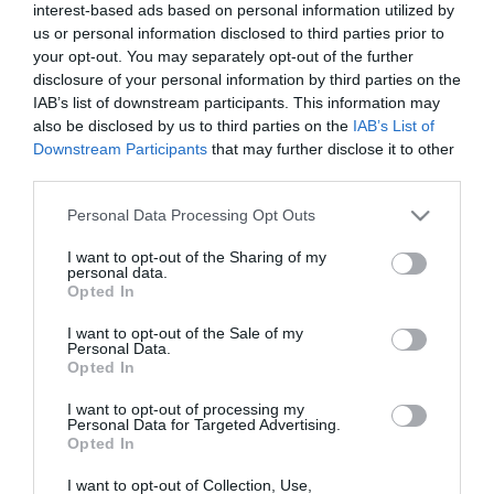
kommentelők
interest-based ads based on personal information utilized by
us or personal information disclosed to third parties prior to
your opt-out. You may separately opt-out of the further
disclosure of your personal information by third parties on the
AGYONLÖVÉSSEL IS FENYEGETTÉK A FIDESZES KOMMENTELŐK
IAB’s list of downstream participants. This information may
LENGYEL TAMÁS SZÍNÉSZT ÚJÉVI KÖSZÖNTŐJE MIATT
also be disclosed by us to third parties on the
IAB’s List of
2021. január 09
|
Mindenki ügye
Downstream Participants
that may further disclose it to other
A Dumanszínház YouTube-csatornájára 2021 első
third parties.
napjaiban felkerült egy újévi köszöntő, melyet Lengyel Tamás
színész adott elő, elég csípős stílusban - reflektálva a
Please note that this website/app uses one or more Google
Personal Data Processing Opt Outs
közállapotokra, a koronavírusra, ...
services and may gather and store information including but
not limited to your visit or usage behaviour. You may click to
I want to opt-out of the Sharing of my
personal data.
grant or deny consent to Google and its third-party tags to
ELSZABADULTAK AZ INDULATOK A METOROLÓGIAI SZOLGÁLAT
Opted In
use your data for below specified purposes in below Google
OLDALÁN AZ ELMARADT VIHAROK MIATT
2021. május 02
|
Mindenki ügye
consent section.
I want to opt-out of the Sale of my
Personal Data.
Az elmúlt éjszaka a várakozásokkal ellentétben sokkal
Opted In
gyengébben muzsikált a légkör – közölte az Országos
Meteorológiai Szolgálat a Facebook-oldalán, miután az
I want to opt-out of processing my
Personal Data for Targeted Advertising.
előrejelzés és riasztás ellenére...
Opted In
I want to opt-out of Collection, Use,