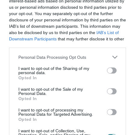
kézműves vásár
interest-based ads based on personal information utilized by
us or personal information disclosed to third parties prior to
your opt-out. You may separately opt-out of the further
disclosure of your personal information by third parties on the
IAB’s list of downstream participants. This information may
SZOMBATON ÚJRA TERMELŐI PIAC ÉS KÉZMŰVES VÁSÁR
2025. április 11
| Bakos Balázs |
Mindenki ügye
also be disclosed by us to third parties on the
IAB’s List of
Downstream Participants
that may further disclose it to other
2025. április 12. 06:00 - 13:00 - Piaccsarnok, Eger 3300, Katona
third parties.
István tér 2. Friss, helyi termékek és kézműves különlegességek
az egri piacon! Óriási örömmel tapasztaltuk, hogy az első
Please note that this website/app uses one or more Google
Personal Data Processing Opt Outs
termelői...
services and may gather and store information including but
not limited to your visit or usage behaviour. You may click to
I want to opt-out of the Sharing of my
personal data.
MÁJUS 10-ÉN ISMÉT TERMELŐI PIAC ÉS KÉZMŰVES VÁSÁR
grant or deny consent to Google and its third-party tags to
Opted In
VÁRJA A KILÁTOGATÓKAT AZ EGRI PIACCSARNOKBAN
use your data for below specified purposes in below Google
2025. május 07
| Csarnó Ákos |
Eger ügye
consent section.
I want to opt-out of the Sale of my
Az Egri Piaccsarnok havi rendszerességgel, minden hónap
Personal Data.
Opted In
második szombatján ad otthont a népszerű Termelői Piacnak és
Kézműves Vásárnak. A következő alkalomra 2025. május 10-én,
I want to opt-out of processing my
szombaton 6:00 és 13...
Personal Data for Targeted Advertising.
Opted In
I want to opt-out of Collection, Use,