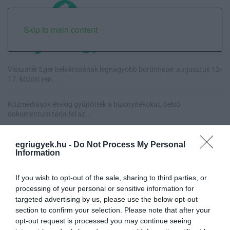
Skip to main content
Visszatér Eger belvárosának legnagyobb borünnepe: augusztus 12-
17. között ren...
Közmédiások évekig gyűjtötték a bizonyítékokat, belső
dokumentum tárja fel az...
Betört kirakatok a Katona téren és a Széchenyi utcán, rendőrségi
egriugyek.hu -
Do Not Process My Personal
vizsgálat in...
Information
Az egri ovik és bölcsik a hőségriasztás idején is biztosítják a
If you wish to opt-out of the sale, sharing to third parties, or
gyermekek ell...
processing of your personal or sensitive information for
targeted advertising by us, please use the below opt-out
section to confirm your selection. Please note that after your
opt-out request is processed you may continue seeing