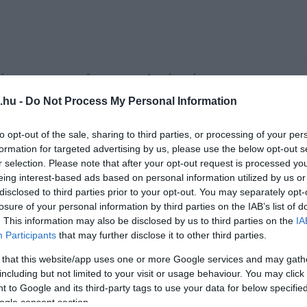
ÁS 2026
MINDENKI ÜGYE
RIASZTÓ
EGÉSZSÉG+
OTTHON & DESIGN
K
.hu -
Do Not Process My Personal Information
k nyomást a fiunkra” – Egy egri
Új hűtőrendszer a Markhot Ferenc 
nete, amely a Rapid Wi...
több mint 70 millió forintos fejl...
to opt-out of the sale, sharing to third parties, or processing of your per
formation for targeted advertising by us, please use the below opt-out s
r selection. Please note that after your opt-out request is processed y
eing interest-based ads based on personal information utilized by us or
disclosed to third parties prior to your opt-out. You may separately opt-
losure of your personal information by third parties on the IAB’s list of
. This information may also be disclosed by us to third parties on the
IA
Participants
that may further disclose it to other third parties.
 that this website/app uses one or more Google services and may gath
IDÉN JÚLIUSBAN A BÁTRAK ISMÉT MEGHÓDÍTHATJÁK AZ
including but not limited to your visit or usage behaviour. You may click 
EGRI VÁR FALÁT
 to Google and its third-party tags to use your data for below specifi
2021. június 17
|
Eger ügye
ogle consent section.