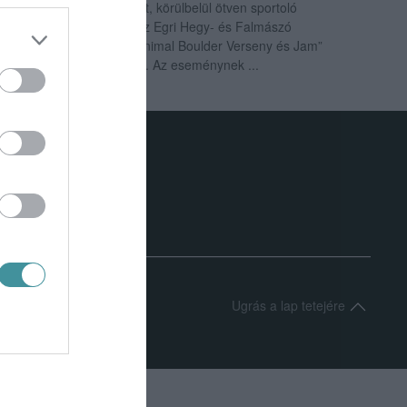
Nagy érdeklődés mellett, körülbelül ötven sportoló
részvételével rendezte az Egri Hegy- és Falmászó
Sportegyesület az „I. Manimal Boulder Verseny és Jam”
nevet viselő rendezvényt. Az eseménynek ...
k
|
Médiaajánlat
Ugrás a lap tetejére