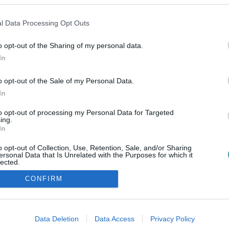
Július 10-én és 11-én újra megrendezésre kerül Eger
városának igazi kuriózumként számontartott rendezvénye,
l Data Processing Opt Outs
az Egri Várfalmászó Verseny – számolt be a Funzine.
Noha a vár műemlékvédelemben rész...
o opt-out of the Sharing of my personal data.
In
o opt-out of the Sale of my Personal Data.
In
to opt-out of processing my Personal Data for Targeted
ing.
In
o opt-out of Collection, Use, Retention, Sale, and/or Sharing
ersonal Data that Is Unrelated with the Purposes for which it
lected.
ozzáférési nyilatkozat
|
Kommentelési szabályzat
|
Szerzői jogo
Out
CONFIRM
consents
o allow Google to enable storage related to advertising like cookies on
Data Deletion
Data Access
Privacy Policy
evice identifiers in apps.