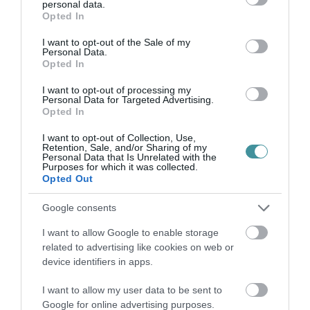
personal data.
grant or deny consent to Google and its third-party tags to
legfrissebb Impact Rankings listáját, amely világszerte több mint
Opted In
use your data for below specified purposes in below Google
2500 egyetemet értékelt fenntarthatósági törekvéseik és
consent section.
társadalmi-gazdaság...
I want to opt-out of the Sale of my
Personal Data.
Opted In
EKKE: ZOMBOLA PÉTER A VILÁG EGYIK LEGRANGOSABB
KLASSZIKUS ZENEI DÍJÁT KAPTA
I want to opt-out of processing my
2026. január 14
| Csarnó Ákos |
Eger ügye
Personal Data for Targeted Advertising.
Opted In
Nagy nemzetközi elismerésben részesült Zombola Péter
zeneszerző, az Eszterházy Károly Katolikus Egyetem (EKKE)
I want to opt-out of Collection, Use,
Zenei Intézetének egyetemi tanára: az International Classical
Retention, Sale, and/or Sharing of my
Personal Data that Is Unrelated with the
Music Awards (ICMA) zsűr...
Purposes for which it was collected.
Opted Out
AZ EGRI ÖNKORMÁNYZAT TULAJDONÁBA KERÜLHET A VOLT
LAKTANYA ÉS TÖBB KULCSFONTOSSÁGÚ TERÜLET
Google consents
2026. február 12
| Csarnó Ákos |
Eger ügye
I want to allow Google to enable storage
Történelmi jelentőségű ingatlancsere körvonalazódik Eger és a
related to advertising like cookies on web or
Magyar Állam között: a megállapodás értelmében az
device identifiers in apps.
önkormányzat tulajdonába kerülhet a volt Dobó István laktanya, a
Tündérpart utcai egy...
I want to allow my user data to be sent to
Google for online advertising purposes.