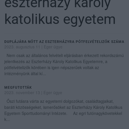
eszterházy károly
katolikus egyetem
DUPLÁJÁRA NŐTT AZ ESZTERHÁZYRA PÓTFELVÉTELIZŐK SZÁMA
2023. augusztus 11
|
Eger ügye
Nem csak az általános felvételi eljárásban érkezett rekordszámú
jelentkezés az Eszterházy Károly Katolikus Egyetemre, a
pótfelvételizők körében is igen népszerűek voltak az
intézményünk által kí...
MEGFUTOTTÁK
2023. november 13
|
Eger ügye
Őszi futásra várta az egyetemi dolgozókat, családtagjaikat,
baráti közösségeket, ismerősöket az Eszterházy Károly Katolikus
Egyetem Sporttudományi Intézete. Az egri futónagykövetekkel
k...