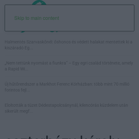
Skip to main content
Halmentés Szarvaskőnél: őshonos és védett halakat mentettek ki a
kiszáradó Eg...
„Nem tettünk nyomást a fiunkra” – Egy egri család története, amely
a Rapid Wi...
Új hűtőrendszer a Markhot Ferenc Kórházban: több mint 70 millió
forintos fejl...
Eloltották a tüzet Dédestapolcsánynál, kilencórás küzdelem után
sikerült megf...