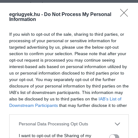
AZ ESZTERHÁZY KÁROLY KATOLIKUS EGYETEMRE
REKORDSZÁMBAN FELVÉTELIZTEK
egriugyek.hu -
Do Not Process My Personal
2024. július 25
|
Eger ügye
Information
Már a jelentkezési adatok is azt mutatták – 7145 főből közel
négyezren az Eszterházy Károly Katolikus Egyetemet jelölték meg
If you wish to opt-out of the sale, sharing to third parties, or
első helyen –, hogy az idei esztendőben még az előző évitől is
processing of your personal or sensitive information for
többen ke...
targeted advertising by us, please use the below opt-out
section to confirm your selection. Please note that after your
MENTÁLHIGIÉNÉ ÉS SPIRITUALITÁS CÍMMEL RENDEZ
opt-out request is processed you may continue seeing
TUDOMÁNYOS KONFERENCIÁT AZ ESZTERHÁZY KÁROLY
interest-based ads based on personal information utilized by
KATOLIKUS EGYETEM
us or personal information disclosed to third parties prior to
2025. május 15
| Csarnó Ákos |
Eger ügye
your opt-out. You may separately opt-out of the further
Az EKKE Társadalomismereti Tanszékének Mentálhigiéné és
disclosure of your personal information by third parties on the
Spiritualitás Kutatócsoportja május 21-én és 22-én tudományos
IAB’s list of downstream participants. This information may
konferenciát rendez. Az esemény első napján többek között a lelki
also be disclosed by us to third parties on the
IAB’s List of
zavarokról, ...
Downstream Participants
that may further disclose it to other
third parties.
TIZENKÉT MAGYAR EGYETEM, KÖZTÜK AZ EGRI KERÜLT BE A
Please note that this website/app uses one or more Google
TIMES HIGHER EDUCATION FENNTARTHATÓSÁGI RANGSORÁBA
Personal Data Processing Opt Outs
2025. június 20
| Csarnó Ákos |
Eger ügye
services and may gather and store information including but
not limited to your visit or usage behaviour. You may click to
I want to opt-out of the Sharing of my
A Times Higher Education (THE) június 18-án tette közzé