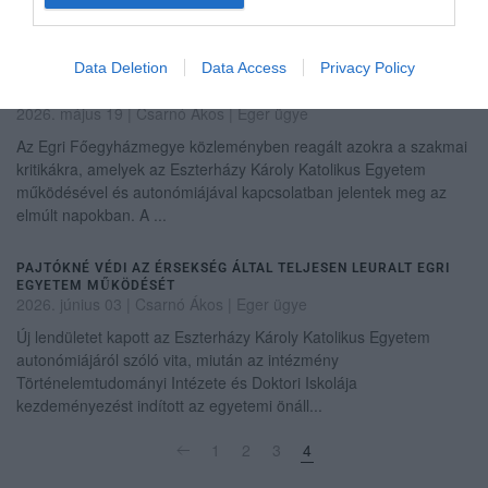
Történelemtudományi Intézete és Történelemtudományi Doktori
Iskolája. A „Hogyan tovább?”...
Data Deletion
Data Access
Privacy Policy
VÁLASZOLT AZ EGRI FŐEGYHÁZMEGYE AZ EGYETEMI
AUTONÓMIÁRÓL SZÓLÓ KRITIKÁKRA
2026. május 19
| Csarnó Ákos |
Eger ügye
Az Egri Főegyházmegye közleményben reagált azokra a szakmai
kritikákra, amelyek az Eszterházy Károly Katolikus Egyetem
működésével és autonómiájával kapcsolatban jelentek meg az
elmúlt napokban. A ...
PAJTÓKNÉ VÉDI AZ ÉRSEKSÉG ÁLTAL TELJESEN LEURALT EGRI
EGYETEM MŰKÖDÉSÉT
2026. június 03
| Csarnó Ákos |
Eger ügye
Új lendületet kapott az Eszterházy Károly Katolikus Egyetem
autonómiájáról szóló vita, miután az intézmény
Történelemtudományi Intézete és Doktori Iskolája
kezdeményezést indított az egyetemi önáll...
1
2
3
4