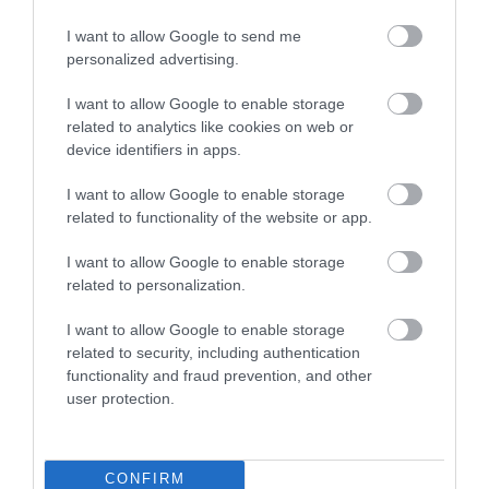
OKLEVÉLÁTADÓ ÜNNEPSÉG VOLT A LÍCEUMBAN
2026. február 14
| Csarnó Ákos |
Eger ügye
I want to allow Google to send me
personalized advertising.
Ünnepélyes keretek között vehették át diplomájukat a Eszterházy
Károly Katolikus Egyetem Bölcsészettudományi Karának,
I want to allow Google to enable storage
Gazdaság- és Társadalomtudományi Karának, valamint
related to analytics like cookies on web or
Pedagógiai Karának végzős ha...
device identifiers in apps.
REKORDOT DÖNTÖTT AZ ESZTERHÁZYRA JELENTKEZŐK SZÁMA
I want to allow Google to enable storage
2026. március 19
| Csarnó Ákos |
Eger ügye
related to functionality of the website or app.
13,7%-kal többen jelentkeztek az EKKE-re és a jelentkezések
száma is 15%-kal nőtt az Oktatási Hivatal 2026. évi általános
I want to allow Google to enable storage
felvételi eljárás jelentkezési adatai alapján - tájékoztatott az
related to personalization.
Eszterházy...
I want to allow Google to enable storage
related to security, including authentication
AZ EGRI EGYETEM AUTONÓMIÁJÁT HELYRE KELL ÁLLÍTANI, AZ
functionality and fraud prevention, and other
EGYHÁZI KÉZBE KERÜLÉST KÖVETŐEN DRASZTIKUSAN ROMLOTT
A HELYZET
user protection.
2026. május 17
| Csarnó Ákos |
Eger ügye
Komoly kritikát fogalmazott meg az Eszterházy Károly Katolikus
Egyetem működésével kapcsolatban az intézmény
CONFIRM