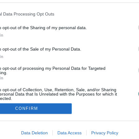
l Data Processing Opt Outs
o opt-out of the Sharing of my personal data.
In
o opt-out of the Sale of my Personal Data.
In
to opt-out of processing my Personal Data for Targeted
ing.
In
o opt-out of Collection, Use, Retention, Sale, and/or Sharing
ersonal Data that Is Unrelated with the Purposes for which it
lected.
Out
CONFIRM
ozzáférési nyilatkozat
|
Kommentelési szabályzat
|
Szerzői jogo
consents
o allow Google to enable storage related to advertising like cookies on
Data Deletion
Data Access
Privacy Policy
evice identifiers in apps.