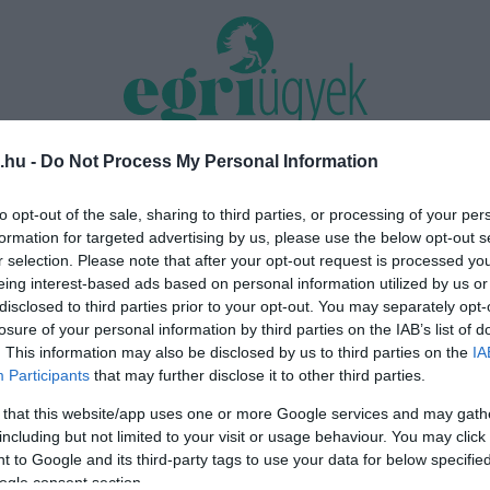
.hu -
Do Not Process My Personal Information
TÁS 2026
MINDENKI ÜGYE
RIASZTÓ
EGÉSZSÉG+
OTTHON & DESIGN
to opt-out of the sale, sharing to third parties, or processing of your per
formation for targeted advertising by us, please use the below opt-out s
nk nyomást a fiunkra” – Egy egri
Új hűtőrendszer a Markhot Feren
r selection. Please note that after your opt-out request is processed y
énete, amely a Rapid Wi...
Kórházban: több mint 70 millió fori
eing interest-based ads based on personal information utilized by us or
disclosed to third parties prior to your opt-out. You may separately opt-
losure of your personal information by third parties on the IAB’s list of
. This information may also be disclosed by us to third parties on the
IA
Participants
that may further disclose it to other third parties.
 that this website/app uses one or more Google services and may gath
including but not limited to your visit or usage behaviour. You may click 
 to Google and its third-party tags to use your data for below specifi
ogle consent section.