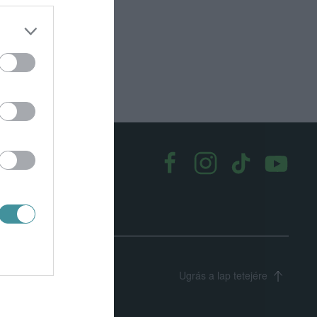
k
|
Médiaajánlat
Ugrás a lap tetejére