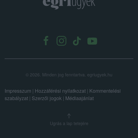
.
©
2026.
Minden jog fenntartva. egriugyek.hu
Impresszum
|
Hozzáférési nyilatkozat
|
Kommentelési
szabályzat
|
Szerzői jogok
|
Médiaajánlat
Ugrás a lap tetejére