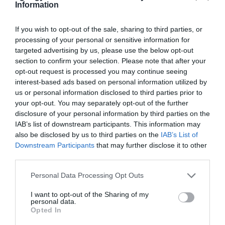
2021. július 30
|
Környék ügye
Information
lment az az ember, aki nekünk közeli barátoknak az életünk része
volt. A kitűnő zenész, az áldozatos családapa, a mindig
If you wish to opt-out of the sale, sharing to third parties, or
segítőkész barát. Az a jó humorú fiatalember aki, tudom most is,
processing of your personal or sensitive information for
valahol e...
targeted advertising by us, please use the below opt-out
section to confirm your selection. Please note that after your
opt-out request is processed you may continue seeing
ELHUNYT FÓNAGY MIKLÓS, BÉLAPÁTFALVI SZAKÁPOLÓ
interest-based ads based on personal information utilized by
2021. augusztus 14
|
Környék ügye
us or personal information disclosed to third parties prior to
Fónagy Miklós "Szöszke" egy futballmeccsen esett össze – írja az
your opt-out. You may separately opt-out of the further
Eger Hírek. Az egri rohamkocsi, a bélapátfalvai mentők és a
disclosure of your personal information by third parties on the
miskolci mentőhelikopter szakemberei 90 percen keresztül
IAB’s list of downstream participants. This information may
küzdöttek az él...
also be disclosed by us to third parties on the
IAB’s List of
Downstream Participants
that may further disclose it to other
ELHUNYT FEJÉR ISTVÁN EGRI FOTÓMŰVÉSZ, A HEVES MEGYEI
third parties.
FOTÓKLUB KORÁBBI VEZETŐJE
2021. október 23
|
Eger ügye
Please note that this website/app uses one or more Google
Personal Data Processing Opt Outs
services and may gather and store information including but
A fotósok közül sokan ismertük Fejér István fotóművészt. Több
not limited to your visit or usage behaviour. You may click to
I want to opt-out of the Sharing of my
évtizeden át vezette klubunkat és tudásával, kitűnő látásmódjával
personal data.
grant or deny consent to Google and its third-party tags to
tanította a feltörekvő fényképészeket. Búcsúzunk és köszönjük a
Opted In
use your data for below specified purposes in below Google
vel...