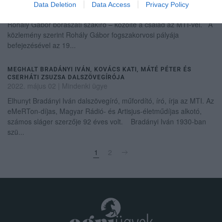
Data Deletion
Data Access
Privacy Policy
Hosszas betegség után, 86 éves korában meghalt szombaton
Rohály Gábor borászati szakíró – közölte a család az MTI-vel. A
közlemény szerint Rohály Gábor fogszakorvosi pályája
befejezésével az 19...
MEGHALT BRADÁNYI IVÁN, KOVÁCS KATI, MÁTÉ PÉTER ÉS
CSERHÁTI ZSUZSA DALSZÖVEGÍRÓJA
2022. május 02
|
Mindenki ügye
Elhunyt Bradányi Iván dalszövegíró, műfordító, író, írja az MTI. Az
eMeRTon-díjas, Magyar Rádió- és Artisjus-életműdíjas alkotó,
számos sláger szerzője 92 éves volt. Bradányi Iván 1930-ban
szü...
1
2