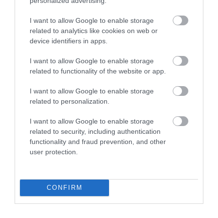
personalized advertising.
halálozások és a születésszám különbsége, mint 2021-ben. A
HVG cikke szerint a halálesetek száma ennél csak háborús
I want to allow Google to enable storage
években lehetett ...
related to analytics like cookies on web or
device identifiers in apps.
MEGHALT LIPPAI LÁSZLÓ, SON GOKU ÉS A SZÖRNY RT.-S MIKE
WAZOWSKI MAGYAR HANGJA
I want to allow Google to enable storage
2022. február 23
|
Mindenki ügye
related to functionality of the website or app.
62 éves korában meghalt Lippai László, a színművész hosszú,
súlyos betegség után vesztette életét szerda hajnalban, közölte a
I want to allow Google to enable storage
Madách Színház a Facebook-oldalán. Lippai László 1985-ben
related to personalization.
vé...
I want to allow Google to enable storage
related to security, including authentication
ELHUNYT TAYLOR HAWKINS, A FOO FIGHTERS DOBOSA
2022. március 26
|
Mindenki ügye
functionality and fraud prevention, and other
user protection.
Meghalt Taylor Hawkins, a Foo Fighters dobosa – jelentette be a
zenekar a Twitteren, írja a Telex. Hawkins 50 éves volt.
pic.twitter.com/ffPHhUKRT4 — Foo Fighters (@foofighters) March
26, 2022 ...
CONFIRM
ELHUNYT ROHÁLY GÁBOR BORÁSZATI SZAKÍRÓ
2022. április 23
|
Mindenki ügye