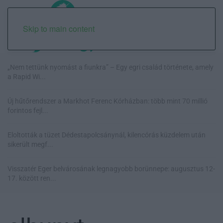
Skip to main content
„Nem tettünk nyomást a fiunkra” – Egy egri család története, amely
a Rapid Wi...
Új hűtőrendszer a Markhot Ferenc Kórházban: több mint 70 millió
forintos fejl...
Eloltották a tüzet Dédestapolcsánynál, kilencórás küzdelem után
sikerült megf...
Visszatér Eger belvárosának legnagyobb borünnepe: augusztus 12-
17. között ren...