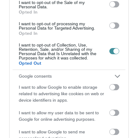
consent section.
I want to opt-out of the Sale of my
Personal Data.
ELHUNYT BARTÓK PÉTER EGRI SZÜLETÉSŰ TŰZOLTÓ
Opted In
DANDÁRTÁBORNOK
2021. október 23
|
Eger ügye
I want to opt-out of processing my
Personal Data for Targeted Advertising.
2021. október 23-án, életének 44. évében, türelemmel viselt,
Opted In
hosszan tartó, súlyos betegség következtében elhunyt Bartók
Péter tűzoltó dandártábornok, a BM Országos Katasztrófavédelmi
I want to opt-out of Collection, Use,
Főigazgatóság...
Retention, Sale, and/or Sharing of my
Personal Data that Is Unrelated with the
Purposes for which it was collected.
Opted Out
ELHUNYT SETÉT JENŐ ROMA POLGÁRJOGI AKTIVISTA
2022. január 25
|
Mindenki ügye
Google consents
Ötvenéves korában meghalt Setét Jenő roma polgárjogi aktivista,
adta hírül a Roma Sajtóközpont. Setét 1972-ben született,
I want to allow Google to enable storage
Sárospatakon nőtt fel egy kereskedő családban, írják. Már
related to advertising like cookies on web or
egészen ...
device identifiers in apps.
I want to allow my user data to be sent to
SOHA NEM HALT MEG EGY ÉV ALATT ANNYI MAGYAR
BÉKEIDŐBEN, MINT TAVALY
Google for online advertising purposes.
2022. január 28
|
Mindenki ügye
I want to allow Google to send me
Amióta évente vezetik a statisztikát, soha nem volt akkora a