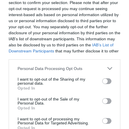
döntő
section to confirm your selection. Please note that after your
opt-out request is processed you may continue seeing
interest-based ads based on personal information utilized by
us or personal information disclosed to third parties prior to
EGERBEN MUTATHATTÁK MEG A DIÁKOK, HOGY KI A MESTER KÉT
your opt-out. You may separately opt-out of the further
KERÉKEN – FOTÓK ÉS VIDEÓ
disclosure of your personal information by third parties on the
2022. június 09
|
Eger ügye
IAB’s list of downstream participants. This information may
A Heves Megyei Rendőr-főkapitányság Baleset-megelőzési
also be disclosed by us to third parties on the
IAB’s List of
Bizottsága június 7. és június 9. között szervezte a "Ki a mester
Downstream Participants
that may further disclose it to other
két keréken?" vetélkedő országos döntőjét. Az eseményen a
third parties.
megyei versenye...
Please note that this website/app uses one or more Google
Personal Data Processing Opt Outs
services and may gather and store information including but
INEOS GRENADIER DÍJUGRATÓ DÖNTŐ - SZILVÁSVÁRAD
not limited to your visit or usage behaviour. You may click to
I want to opt-out of the Sharing of my
2025. március 17
| Bakos Balázs |
Sport
personal data.
grant or deny consent to Google and its third-party tags to
Opted In
2025. március 28-30., Szilvásvárad Fedeles Lovarda A belépés
use your data for below specified purposes in below Google
díjtalan! További információ: H-3348 Szilvásvárad, Egri út 16.
consent section.
I want to opt-out of the Sale of my
Tel.: (06) 36/564-400 E-mail: Ez az e-m...
Personal Data.
Opted In
KÖZÉPISKOLÁS TÖRTÉNELEM VERSENY DÖNTŐ A LÍCEUMBAN
I want to opt-out of processing my
2025. április 14
| Bakos Balázs |
Mindenki ügye
Personal Data for Targeted Advertising.
Opted In
A Történelemtudományi Intézet szervezésében megvalósuló