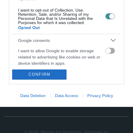
"1945: vég és kezdet" című középiskolás történelem verseny
I want to opt-out of Collection, Use,
döntőjének adott otthont a Líceum Díszterme április 12-én. Az
Retention, Sale, and/or Sharing of my
Eszterházy Károly K...
Personal Data that Is Unrelated with the
Purposes for which it was collected.
Opted Out
Google consents
I want to allow Google to enable storage
related to advertising like cookies on web or
device identifiers in apps.
CONFIRM
I want to allow my user data to be sent to
.
Google for online advertising purposes.
I want to allow Google to send me
Data Deletion
Data Access
Privacy Policy
personalized advertising.
I want to allow Google to enable storage
related to analytics like cookies on web or
device identifiers in apps.
©
2026.
Minden jog fenntartva. egriugyek.hu