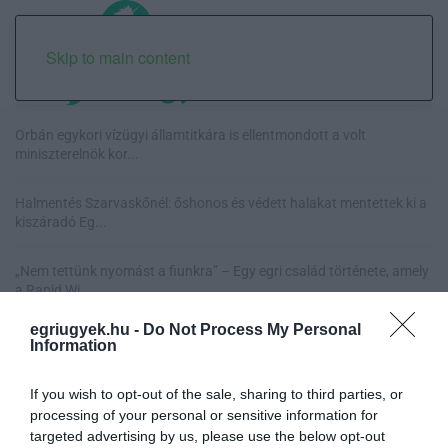
Skip to main content
Orbán egykori vízügyi államtitkára is ellentmondott a volt
miniszterelnök kor...
Halmentés Szarvaskőnél: őshonos és védett halakat mentettek ki a
kiszáradó Eg...
„Nem tettünk nyomást a fiunkra” – Egy egri család története, amely
a Rapid Wi...
egriugyek.hu -
Do Not Process My Personal
Új hűtőrendszer a Markhot Ferenc Kórházban: több mint 70 millió
Information
forintos fejl...
If you wish to opt-out of the sale, sharing to third parties, or
processing of your personal or sensitive information for
targeted advertising by us, please use the below opt-out