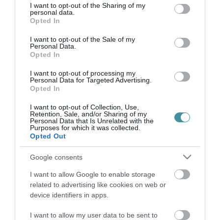
KEVESEBB, MINT KÉT NAP ALATT MEGJAVÍTOTTÁK!
not limited to your visit or usage behaviour. You may click to
I want to opt-out of the Sharing of my
2023. május 09
|
Eger ügye
personal data.
grant or deny consent to Google and its third-party tags to
Opted In
Pontosan két nappal ezelőtt, vasárnap délután tettünk ki egy
use your data for below specified purposes in below Google
írást arról, hogy Egerben, a Ceglédi utcában az ott lakók
consent section.
I want to opt-out of the Sale of my
megelégelték, hogy egy hónapja nem történik semmi egy
Personal Data.
Opted In
csatorna ügyében. Enn...
I want to opt-out of processing my
Personal Data for Targeted Advertising.
ÖN HOGYAN OLDANÁ MEG EZT A PROBLÉMÁT?
2023. szeptember 27
|
Eger ügye
Opted In
Az egri Bem tábornok utcában unortodox módon hívták fel a
I want to opt-out of Collection, Use,
figyelmet egy csatornafedél-problémára. Mit gondolnak olvasóink,
Retention, Sale, and/or Sharing of my
Personal Data that Is Unrelated with the
mennyi idő alatt lesz megoldás? A most induló kátyuzási
Purposes for which it was collected.
programba beleférh...
Opted Out
Google consents
REKORDIDŐ ALATT JAVÍTOTTÁK MEG A CSATORNAFEDELET
2023. szeptember 27
|
Eger ügye
I want to allow Google to enable storage
Még reggel írtunk pár sort és adtunk közre pár fotót a Bem
related to advertising like cookies on web or
tábornok utcai csatornafedélről, most délben már dolgoznak is a
device identifiers in apps.
probléma megoldásán. Előtte. Most. ...
I want to allow my user data to be sent to