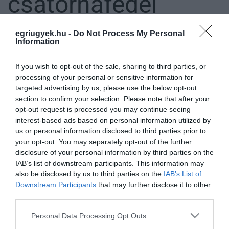
csatornafedél
egriugyek.hu -
Do Not Process My Personal
Information
EGY KAMION ALATT BESZAKADT CSATORNAFEDÉL OKOZOTT
FELNITÖRÉST AZ EGRI MAKLÁRI ÚTON
2022. február 08
|
Eger ügye
If you wish to opt-out of the sale, sharing to third parties, or
Egy arra közlekedő kamion alatt beszakadt az egri Maklári út
processing of your personal or sensitive information for
egyik csatornafedele, amely a helyéről elmozdulva óriási lyukat
targeted advertising by us, please use the below opt-out
hagyott maga után az egyik sáv közepén. Ebbe hajtott bele aztán
section to confirm your selection. Please note that after your
egy autó...
opt-out request is processed you may continue seeing
interest-based ads based on personal information utilized by
us or personal information disclosed to third parties prior to
MAGYARÁZKODIK AZ ÖNKORMÁNYZAT: NEM VOLT ELŐRE
your opt-out. You may separately opt-out of the further
LÁTHATÓ A MAKLÁRI ÚTI CSATORNAFEDÉL KÁROSODÁSA
2022. február 10
|
Eger ügye
disclosure of your personal information by third parties on the
IAB’s list of downstream participants. This information may
"A csapadékvíz akna (sic!) károsodása előre nem volt látható,
also be disclosed by us to third parties on the
IAB’s List of
bejelentés nem érkezett" – közölte az egri önkormányzat a Heollal
Downstream Participants
that may further disclose it to other
a Maklári út beszakadt csatornafedelének ügyével kapcsolatban.
third parties.
Ah...
Please note that this website/app uses one or more Google
Personal Data Processing Opt Outs
CSODA EGERBEN: MEGÍRTUK, HOGY NINCS CSATORNAFEDÉL,
services and may gather and store information including but