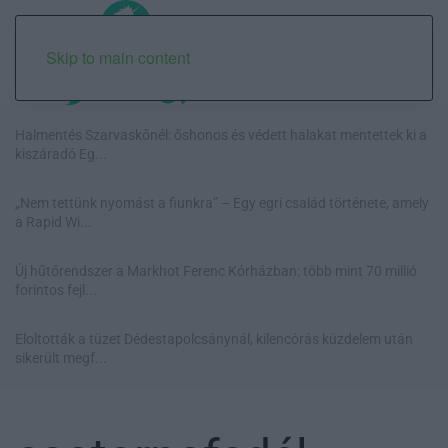
Skip to main content
Halmentés Szarvaskőnél: őshonos és védett halakat mentettek ki a
kiszáradó Eg...
„Nem tettünk nyomást a fiunkra” – Egy egri család története, amely
a Rapid Wi...
Új hűtőrendszer a Markhot Ferenc Kórházban: több mint 70 millió
forintos fejl...
Eloltották a tüzet Dédestapolcsánynál, kilencórás küzdelem után
sikerült megf...