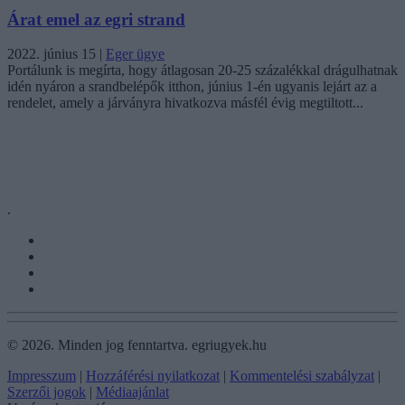
Árat emel az egri strand
2022. június 15
|
Eger ügye
Portálunk is megírta, hogy átlagosan 20-25 százalékkal drágulhatnak
idén nyáron a srandbelépők itthon, június 1-én ugyanis lejárt az a
rendelet, amely a járványra hivatkozva másfél évig megtiltott...
.
©
2026.
Minden jog fenntartva. egriugyek.hu
Impresszum
|
Hozzáférési nyilatkozat
|
Kommentelési szabályzat
|
Szerzői jogok
|
Médiaajánlat