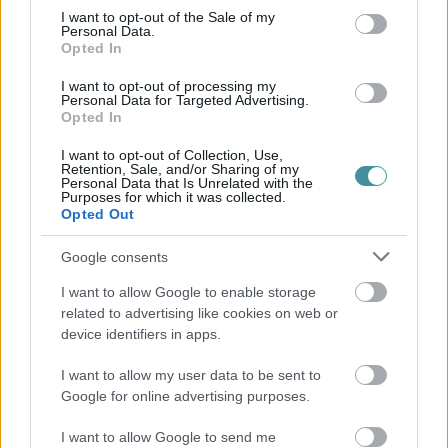
Kikötő
consent section.
I want to opt-out of the Sale of my
Barta Autó
Personal Data.
Opted In
I want to opt-out of processing my
Personal Data for Targeted Advertising.
Opted In
Eger Ügye
Választás 2026
I want to opt-out of Collection, Use,
Mindenki Ügye
Retention, Sale, and/or Sharing of my
Personal Data that Is Unrelated with the
Riasztó
Purposes for which it was collected.
Egészség+
Opted Out
Otthon & Design
Kikötő
Google consents
Barta Autó
I want to allow Google to enable storage
További rovatok
related to advertising like cookies on web or
device identifiers in apps.
Állás
Eger Outlet
I want to allow my user data to be sent to
Zöld hírek
Google for online advertising purposes.
Sport
Programok
I want to allow Google to send me
Környék ügye