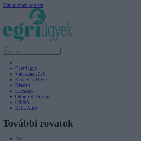
Skip to main content
Eger Ügye
Választás 2026
Mindenki Ügye
Riasztó
Egészség+
Otthon & Design
Kikötő
Barta Autó
További rovatok
Állás