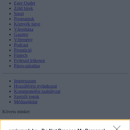
Eger Outlet
Zöld hírek
Sport
Programok
Környék ügye
Városháza
Gasztro
Vélemény
Podcast
Promóció
Fintech
Fejleszd lelkesen
Páros-páratlan
Impresszum
Hozzáférési nyilatkozat
Kommentelési szabályzat
Szerzői jogok
Médiaajánlat
Kövess minket
Facebook
Instagram