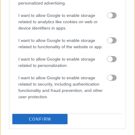
personalized advertising.
Városháza
Gasztro
Vélemény
I want to allow Google to enable storage
Podcast
related to analytics like cookies on web or
Promóció
device identifiers in apps.
Fintech
Fejleszd lelkesen
I want to allow Google to enable storage
Páros-páratlan
related to functionality of the website or app.
Impresszum
I want to allow Google to enable storage
Hozzáférési nyilatkozat
related to personalization.
Kommentelési szabályzat
Szerzői jogok
I want to allow Google to enable storage
Médiaajánlat
related to security, including authentication
Kövess minket
functionality and fraud prevention, and other
user protection.
Facebook
Instagram
Tiktok
Youtube
CONFIRM
Halmentés Szarvaskőnél: őshonos és védett halakat
mentettek ki a kiszáradó Eg...