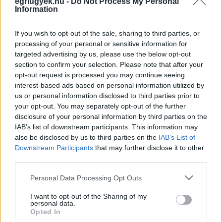
egriugyek.hu -
Do Not Process My Personal
Tiktok
Information
Youtube
If you wish to opt-out of the sale, sharing to third parties, or
processing of your personal or sensitive information for
2026. augusztus 07., péntek, Ibolya névnap
targeted advertising by us, please use the below opt-out
section to confirm your selection. Please note that after your
opt-out request is processed you may continue seeing
interest-based ads based on personal information utilized by
us or personal information disclosed to third parties prior to
your opt-out. You may separately opt-out of the further
disclosure of your personal information by third parties on the
IAB’s list of downstream participants. This information may
also be disclosed by us to third parties on the
IAB’s List of
Downstream Participants
that may further disclose it to other
third parties.
Eger Ügye
Please note that this website/app uses one or more Google
Personal Data Processing Opt Outs
Választás 2026
services and may gather and store information including but
Mindenki Ügye
not limited to your visit or usage behaviour. You may click to
I want to opt-out of the Sharing of my
Riasztó
personal data.
grant or deny consent to Google and its third-party tags to
Egészség+
Opted In
Otthon & Design
use your data for below specified purposes in below Google