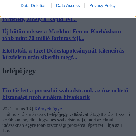
Data Deletion
Data Access
Privacy Policy
„Nem tettünk nyomást a fiunkra” – Egy egri család
története, amely a Rapid Wi...
Új hűtőrendszer a Markhot Ferenc Kórházban:
több mint 70 millió forintos fejl...
Eloltották a tüzet Dédestapolcsánynál, kilencórás
küzdelem után sikerült megf...
belépőjegy
Fizetős lett a poroszlói szabadstrand, az üzemeltető
biztonsági problémákra hivatkozik
2021. július 13
|
Környék ügye
Július 7. óta már csak belépőjegy váltásával látogatható a Tisza-tó
korábban egyetlen ingyenes szabadstrandja, mert az elmúlt
időszakban egyre több biztonsági probléma lépett fel – írja az I
Lov...