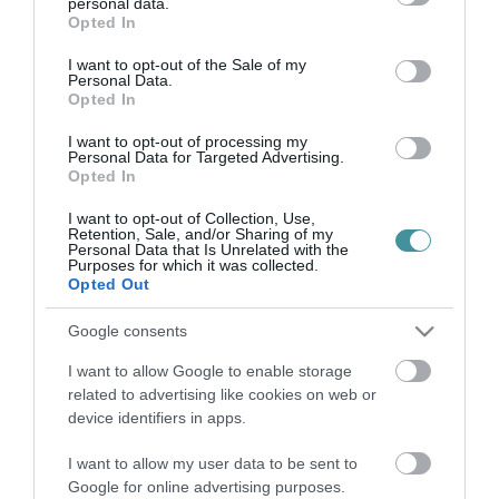
personal data.
KIEMELT JUTTATÁSAINAK
grant or deny consent to Google and its third-party tags to
2026. július 03
| Csarnó Ákos |
Mindenki ügye
Opted In
use your data for below specified purposes in below Google
Újabb fejezetéhez érkezett a Magyar Péter és Áder János közötti
consent section.
I want to opt-out of the Sale of my
nyilvános vita. Miután Áder bizonyítékokat vagy bocsánatkérést
Personal Data.
Opted In
követelt a miniszterelnöktől, Magyar pénteken egy drónfelvétellel
je...
I want to opt-out of processing my
Personal Data for Targeted Advertising.
Opted In
MAGYAR PÉTER ÚJABB KÉRDÉSEKET INTÉZETT ÁDER
JÁNOSHOZ: „SZEDJE ÖSSZE A BÁTORSÁGÁT, MÉGISCSAK ÖN A
I want to opt-out of Collection, Use,
CSORNAI CHARLES BRONSON!”
Retention, Sale, and/or Sharing of my
2026. július 09
| Csarnó Ákos |
Mindenki ügye
Personal Data that Is Unrelated with the
Purposes for which it was collected.
Újabb nyilvános üzenetváltás bontakozik ki Magyar Péter
Opted Out
miniszterelnök és Áder János között. A kormányfő ezúttal
közösségi oldalán tett közzé egy bejegyzést, amelyben több
Google consents
kérdést is intézett a v...
I want to allow Google to enable storage
related to advertising like cookies on web or
ORBÁN VIKTOR TÁVOL MARADT A SULYOK TAMÁS MELLETTI
FIDESZES TÜNTETÉSTŐL
device identifiers in apps.
2026. július 10
| Csarnó Ákos |
Mindenki ügye
A Fidesz–KDNP csütörtök este „Stop Önkény!” címmel szervezett
I want to allow my user data to be sent to
demonstrációt a budai Várban, a Sándor-palota elé. A rendezvény
Google for online advertising purposes.