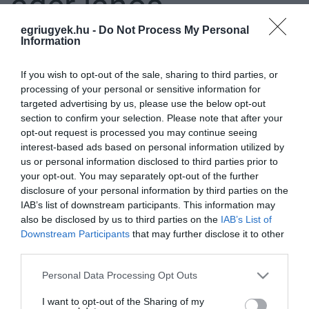
áder jános
egriugyek.hu -
Do Not Process My Personal
Information
ÁDER JÁNOS FELKÉRTE ORBÁN VIKTORT AZ ÚJ KORMÁNY
MEGALAKÍTÁSÁRA
If you wish to opt-out of the sale, sharing to third parties, or
2022. április 29
|
Mindenki ügye
processing of your personal or sensitive information for
Áder János köztársasági elnök pénteken felkérte az új kormány
targeted advertising by us, please use the below opt-out
megalakítására Orbán Viktor kormányfőt, az országgyűlési
section to confirm your selection. Please note that after your
választáson győztes Fidesz-KDNP pártszövetség miniszterelnök-
opt-out request is processed you may continue seeing
jelöltjét, aki...
interest-based ads based on personal information utilized by
us or personal information disclosed to third parties prior to
your opt-out. You may separately opt-out of the further
KIEMELT FONTOSSÁGÚ LETT NOVÁK KATALIN BEIKTATÁSA
disclosure of your personal information by third parties on the
2022. május 10
|
Mindenki ügye
IAB’s list of downstream participants. This information may
A Kormány 2022. május 14. napján Budapesten megrendezésre
also be disclosed by us to third parties on the
IAB’s List of
kerülő köztársasági elnöki beiktatási ünnepséggel
Downstream Participants
that may further disclose it to other
összefüggésben a Kálvin téri református templomban tartandó
third parties.
istentiszteletet, Kossuth ...
Please note that this website/app uses one or more Google
Personal Data Processing Opt Outs
services and may gather and store information including but
MAGYAR PÉTER DRÓNVIDEÓN MUTATTA MEG ÁDER JÁNOS
not limited to your visit or usage behaviour. You may click to
I want to opt-out of the Sharing of my
VILLÁJÁT: SZERINTE VÉGET KELL VETNI A VOLT ÁLLAMFŐ