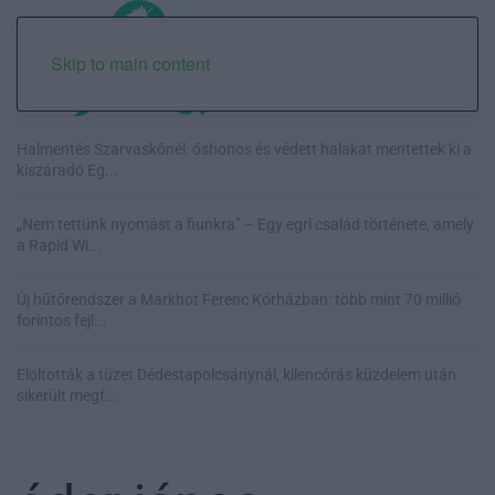
Skip to main content
Halmentés Szarvaskőnél: őshonos és védett halakat mentettek ki a
kiszáradó Eg...
„Nem tettünk nyomást a fiunkra” – Egy egri család története, amely
a Rapid Wi...
Új hűtőrendszer a Markhot Ferenc Kórházban: több mint 70 millió
forintos fejl...
Eloltották a tüzet Dédestapolcsánynál, kilencórás küzdelem után
sikerült megf...