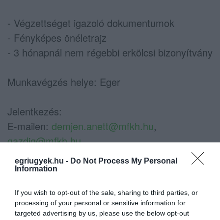
- Végzettséget igazoló dokumentumok
- Fényképes önéletrajz
- 3 hónapnál nem régebbi erkölcsi bizonyítvány
Munkavégzés helye: Eger
Jelentkezés:
E-mailen:
demjen.anett@mfkh.hu
,
gazdig@mfkh.hu
vagy postai úton: Markhot Ferenc
egriugyek.hu -
Do Not Process My Personal
Oktatókórház Gazdasági igazgatóság (3300
Information
Eger, Knézich K. u. 1.)
If you wish to opt-out of the sale, sharing to third parties, or
processing of your personal or sensitive information for
targeted advertising by us, please use the below opt-out