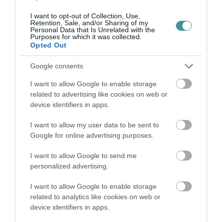
I want to opt-out of Collection, Use,
Retention, Sale, and/or Sharing of my
Personal Data that Is Unrelated with the
Purposes for which it was collected.
Opted Out
35 PERCES TANÓRÁK ÉS KEVESEBB HÁZI
Google consents
FELADAT JÖHET AZ ALSÓ ...
2026. augusztus 08
|
Mindenki ügye
I want to allow Google to enable storage
related to advertising like cookies on web or
device identifiers in apps.
I want to allow my user data to be sent to
Google for online advertising purposes.
BAKA ANDRÁST JELÖLI KÖZTÁRSASÁGI
ELNÖKNEK A TISZA
I want to allow Google to send me
2026. augusztus 08
|
Mindenki ügye
personalized advertising.
I want to allow Google to enable storage
related to analytics like cookies on web or
device identifiers in apps.
ÚJ MAGYAR KÜLÜGYI STRATÉGIA KÉSZÜL,