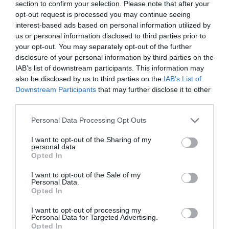
section to confirm your selection. Please note that after your
opt-out request is processed you may continue seeing
interest-based ads based on personal information utilized by
Ne maradjon le a legfrissebb hírekről, kövessen
us or personal information disclosed to third parties prior to
bennünket az EGRI ÜGYEK Google Hírek oldalán!
your opt-out. You may separately opt-out of the further
disclosure of your personal information by third parties on the
IAB’s list of downstream participants. This information may
also be disclosed by us to third parties on the
IAB’s List of
VISSZA A FŐOLDALRA
Downstream Participants
that may further disclose it to other
third parties.
Please note that this website/app uses one or more Google
Personal Data Processing Opt Outs
services and may gather and store information including but
not limited to your visit or usage behaviour. You may click to
I want to opt-out of the Sharing of my
personal data.
grant or deny consent to Google and its third-party tags to
Opted In
use your data for below specified purposes in below Google
Legfrissebb híreink
consent section.
I want to opt-out of the Sale of my
Personal Data.
Opted In
I want to opt-out of processing my
A GYAKORNOKI MUNKA: LEHETŐSÉGEK ÉS
Personal Data for Targeted Advertising.
KIHÍVÁSOK A KARRIER KE...
Opted In
2026. augusztus 09
|
Promóció