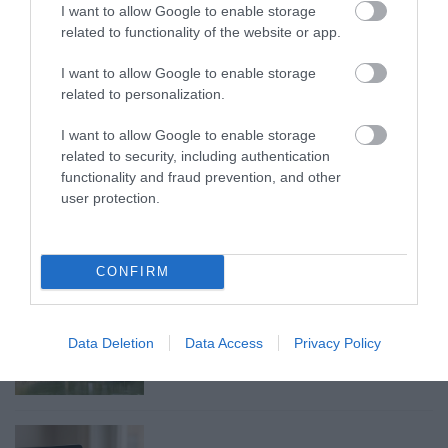
I want to allow Google to enable storage
TELJES SZAKÍTÁS JÖN A...
2026. augusztus 08
|
Mindenki ügye
related to functionality of the website or app.
I want to allow Google to enable storage
related to personalization.
I want to allow Google to enable storage
TATA ELBŰVÖLŐ LÁTVÁNYOSSÁGAI,
related to security, including authentication
AMIKÉRT ÉRDEMES MEGNÉZNI
functionality and fraud prevention, and other
2026. augusztus 08
|
Promóció
user protection.
CONFIRM
TÖBB MINT EGY HÓNAP IS LEHET, MIRE
TELJESEN ÚJRAINDUL A P...
Data Deletion
Data Access
Privacy Policy
2026. augusztus 07
|
Mindenki ügye