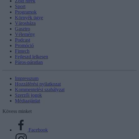
Zöld hírek
Sport
Programok
Környék ügye
Városháza
Gasztro
Vélemény
Podcast
Promóció
Fintech
Fejleszd lelkesen
Páros-páratlan
Impresszum
Hozzáférési nyilatkozat
Kommentelési szabályzat
Szerzői jogok
Médiaajánlat
Kövess minket
Facebook