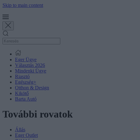
Skip to main content
Eger Ügye
Választás 2026
Mindenki Ügye
Riasztó
Egészség+
Otthon & Design
Kikötő
Barta Autó
További rovatok
Állás
Eger Outlet