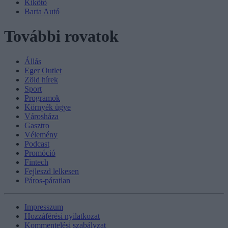
Kikötő
Barta Autó
További rovatok
Állás
Eger Outlet
Zöld hírek
Sport
Programok
Környék ügye
Városháza
Gasztro
Vélemény
Podcast
Promóció
Fintech
Fejleszd lelkesen
Páros-páratlan
Impresszum
Hozzáférési nyilatkozat
Kommentelési szabályzat