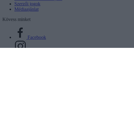
Szerzői jogok
Médiaajánlat
Kövess minket
Facebook
Instagram
Tiktok
Youtube
Választás 2026
A szocialisták bírálták a kormány önkormányzati politikáját –
„Elveszik Eger vagyonát, mi fizetjük meg a hibáikat”
2026. jan. 16. Péntek, 08:01 | Csarnó Ákos | Választás 2026
Címkék:
Eger
,
bitskey aladár uszoda
,
mszp
,
korózs benjámin
A szocialisták bírálták a kormány