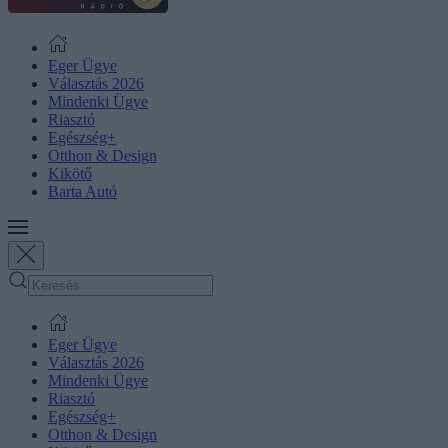
Eger Ügye
Választás 2026
Mindenki Ügye
Riasztó
Egészség+
Otthon & Design
Kikötő
Barta Autó
Eger Ügye
Választás 2026
Mindenki Ügye
Riasztó
Egészség+
Otthon & Design