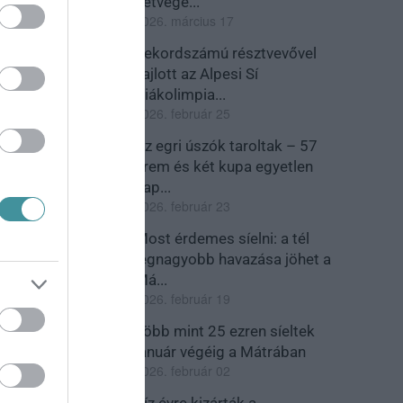
hétvégé...
2026. március 17
Rekordszámú résztvevővel
zajlott az Alpesi Sí
Diákolimpia...
2026. február 25
Az egri úszók taroltak – 57
érem és két kupa egyetlen
nap...
2026. február 23
Most érdemes síelni: a tél
legnagyobb havazása jöhet a
Má...
2026. február 19
Több mint 25 ezren síeltek
január végéig a Mátrában
2026. február 02
Tíz évre kizárták a