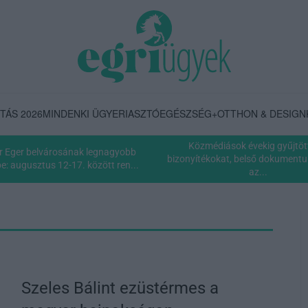
TÁS 2026
MINDENKI ÜGYE
RIASZTÓ
EGÉSZSÉG+
OTTHON & DESIGN
Közmédiások évekig gyűjtöt
r Eger belvárosának legnagyobb
bizonyítékokat, belső dokumentum
: augusztus 12-17. között ren...
az...
Szeles Bálint ezüstérmes a