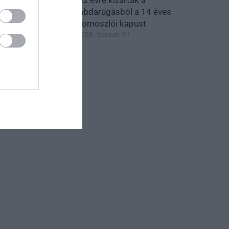
labdarúgásból a 14 éves
domoszlói kapust
2026. február 01