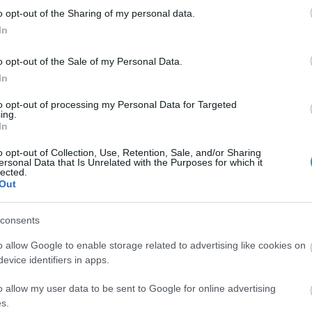
o opt-out of the Sharing of my personal data.
26–27-én a 43. Lidl Balaton-átúszást – közölték a
In
HungaroMet siófoki obszervatóriumának előrejelzései
rendészeti Rendőrkapitán...
o opt-out of the Sale of my Personal Data.
In
okot legyőzve döntős a férfi
to opt-out of processing my Personal Data for Targeted
ing.
In
tott a hölgyek után
os
o opt-out of Collection, Use, Retention, Sale, and/or Sharing
ersonal Data that Is Unrelated with the Purposes for which it
válogatott 19-18-ra legyőzte az olimpiai bajnok bajnok
lected.
Out
púri világbajnokság keddi elődöntőjében. A magyarok
őtt már öt góll...
consents
o allow Google to enable storage related to advertising like cookies on
isontán nyert először Bereczki,
evice identifiers in apps.
GP-ben
o allow my user data to be sent to Google for online advertising
os
s.