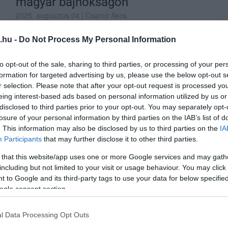
magyar bajnokságon
2025. augusztus 04
| Csarnó Ákos
Nem sikerült megvédenie bajnoki címét Szeles
.hu -
Do Not Process My Personal Information
Bálintnak a 130. atlétikai magyar bajnokságon -
számolt be az eseményről az Agriasport. Az Egri
to opt-out of the sale, sharing to third parties, or processing of your per
Városi Sportiskola kiváló gátfutója a budapesti
formation for targeted advertising by us, please use the below opt-out s
Nemzeti Atlétikai Központban megrendezett
r selection. Please note that after your opt-out request is processed y
országos viadalon ezüstérmet szerzett a 110
eing interest-based ads based on personal information utilized by us or
disclosed to third parties prior to your opt-out. You may separately opt-
méteres gátfutás döntőjében. Szeles az
losure of your personal information by third parties on the IAB’s list of
előfutamban erős időv...
. This information may also be disclosed by us to third parties on the
IA
Participants
that may further disclose it to other third parties.
TOVÁBB...
 that this website/app uses one or more Google services and may gath
including but not limited to your visit or usage behaviour. You may click 
 to Google and its third-party tags to use your data for below specifi
ogle consent section.
alaton-átúszást a hétvégi
iatt
l Data Processing Opt Outs
os