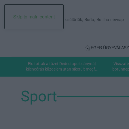
Skip to main content
2026. augusztus 06., csütörtök, Berta, Bettina névnap
EGER ÜGYE
VÁLASZ
Eloltották a tüzet Dédestapolcsánynál,
Visszaté
kilencórás küzdelem után sikerült megf...
borünnepe
Sport