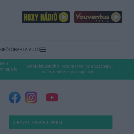
KIKÖTŐ
BARTA AUTÓ
ték a
Betört kirakatok a Katona téren és a Széchenyi
 tárja fel
utcán, rendőrségi vizsgálat in...
A ROVAT TOVÁBBI CIKKEI