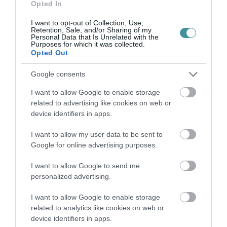
Opted In
I want to opt-out of Collection, Use,
Retention, Sale, and/or Sharing of my
Personal Data that Is Unrelated with the
Purposes for which it was collected.
MINDHÁROM ÜTEMBEN DOLGOZNAK A 25-
Opted Out
ÖS FŐÚTON EGERBEN
2026. augusztus 07
|
Eger ügye
Google consents
I want to allow Google to enable storage
related to advertising like cookies on web or
device identifiers in apps.
HALMENTÉS SZARVASKŐNÉL: ŐSHONOS
I want to allow my user data to be sent to
ÉS VÉDETT HALAKAT MENTETT...
Google for online advertising purposes.
2026. augusztus 07
|
Környék ügye
I want to allow Google to send me
personalized advertising.
I want to allow Google to enable storage
related to analytics like cookies on web or
ZÁPOROK, ZIVATAROK KIALAKULHATNAK
device identifiers in apps.
2026. augusztus 07
|
Mindenki ügye