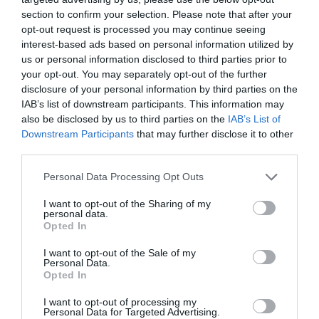
section to confirm your selection. Please note that after your
opt-out request is processed you may continue seeing
interest-based ads based on personal information utilized by
TANULJ NÉMETÜL OTTHONRÓL: A
us or personal information disclosed to third parties prior to
DIGITÁLIS TANULÁS ELŐNYEI
2026. augusztus 07
|
Promóció
your opt-out. You may separately opt-out of the further
disclosure of your personal information by third parties on the
IAB’s list of downstream participants. This information may
also be disclosed by us to third parties on the
IAB’s List of
Downstream Participants
that may further disclose it to other
third parties.
ÚJRAINDULNAK A KORÁBBAN
LEÁLLÍTOTT SZOLGÁLTATÁSOK AZ EGRI...
Please note that this website/app uses one or more Google
Personal Data Processing Opt Outs
2026. augusztus 07
|
Eger ügye
services and may gather and store information including but
not limited to your visit or usage behaviour. You may click to
I want to opt-out of the Sharing of my
personal data.
grant or deny consent to Google and its third-party tags to
Opted In
use your data for below specified purposes in below Google
consent section.
I want to opt-out of the Sale of my
Personal Data.
TÍZ ÉVE NEM VOLT ILYEN ALACSONY AZ
Opted In
INFLÁCIÓ MAGYARORSZÁGON
2026. augusztus 07
|
Mindenki ügye
I want to opt-out of processing my
Personal Data for Targeted Advertising.