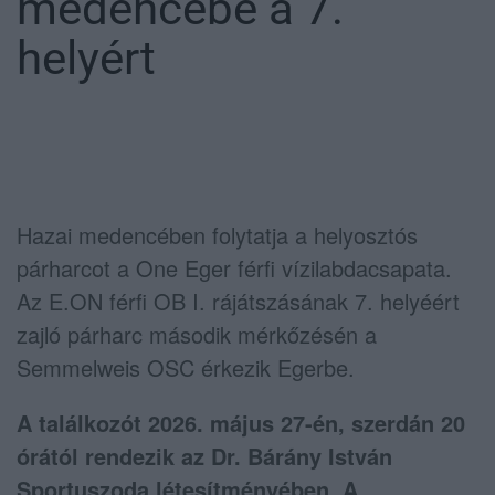
medencébe a 7.
helyért
Hazai medencében folytatja a helyosztós
párharcot a
One Eger
férfi vízilabdacsapata.
Az E.ON férfi OB I. rájátszásának 7. helyéért
zajló párharc második mérkőzésén a
Semmelweis OSC
érkezik Egerbe.
A találkozót 2026. május 27-én, szerdán 20
órától rendezik az
Dr. Bárány István
Sportuszoda
létesítményében. A