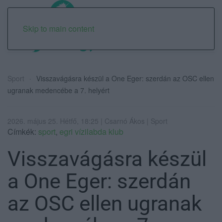
Skip to main content
Sport
Visszavágásra készül a One Eger: szerdán az OSC ellen
ugranak medencébe a 7. helyért
2026. május 25. Hétfő, 18:25 | Csarnó Ákos | Sport
Címkék:
sport
,
egri vízilabda klub
Visszavágásra készül
a One Eger: szerdán
az OSC ellen ugranak