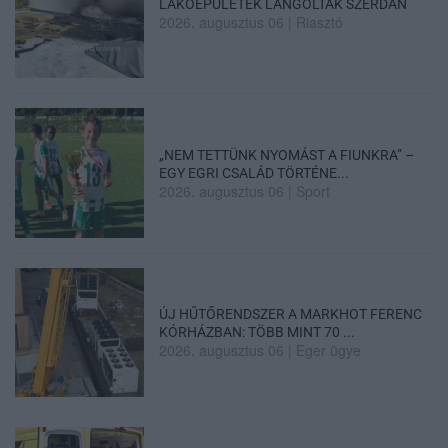
LAKÓÉPÜLETEK LÁNGOLTAK SZERDÁN
2026. augusztus 06
|
Riasztó
„NEM TETTÜNK NYOMÁST A FIUNKRA” –
EGY EGRI CSALÁD TÖRTÉNE...
2026. augusztus 06
|
Sport
ÚJ HŰTŐRENDSZER A MARKHOT FERENC
KÓRHÁZBAN: TÖBB MINT 70 ...
2026. augusztus 06
|
Eger ügye