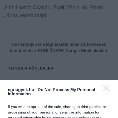
A találkozót Csanádi Zsolt Dániel és Pintér
János vezeti majd.
Ne maradjon le a legfrissebb hírekről, kövessen
bennünket az EGRI ÜGYEK Google Hírek oldalán!
VISSZA A FŐOLDALRA
egriugyek.hu -
Do Not Process My Personal
Information
If you wish to opt-out of the sale, sharing to third parties, or
Legfrissebb híreink
processing of your personal or sensitive information for
targeted advertising by us, please use the below opt-out