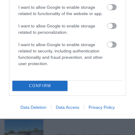
I want to allow Google to enable storage
related to functionality of the website or app.
I want to allow Google to enable storage
related to personalization.
KÉT AUTÓ ÜTKÖZÖTT BOGÁCSON, A
MENTŐK IS A HELYSZÍNRE ÉRKE...
I want to allow Google to enable storage
2026. augusztus 06
|
Riasztó
related to security, including authentication
functionality and fraud prevention, and other
user protection.
HÍREK A GARÁZSBÓL: CHERY TIGGO 9
CONFIRM
PHEV LUXURY – A KÍNAI PR...
2026. augusztus 06
|
Barta Autó
Data Deletion
Data Access
Privacy Policy