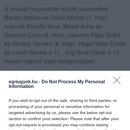
A további helyezettek között szerepeltek
Baráth Natália és Glück Marcel (7. hely),
Iváncsik Kamilla Ilona, Mezei Anna és
Salamon Luca (8. hely), valamint Papp Gréta
és Kovács Tamara (8. hely). Hegyi Véda Szofia
és Lestál Blanka a 11., míg Beck Olivér a 13.
helyen végzett saját kategóriájában.
A Szöcskék / Grasshoppers TSE közösségi
egriugyek.hu -
Do Not Process My Personal
oldalán úgy fogalmazott: a versenyen „sikerből,
Information
boldogságból és büszkeségből nem volt
hiány”. Az egyesület gratulált valamennyi
If you wish to opt-out of the sale, sharing to third parties, or
processing of your personal or sensitive information for
versenyzőnek és felkészítőiknek az országos
targeted advertising by us, please use the below opt-out
szinten is kiemelkedő teljesítményhez.
section to confirm your selection. Please note that after your
opt-out request is processed you may continue seeing