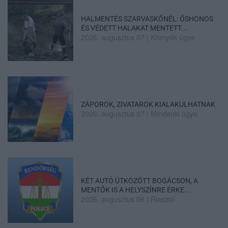
HALMENTÉS SZARVASKŐNÉL: ŐSHONOS
ÉS VÉDETT HALAKAT MENTETT...
2026. augusztus 07
|
Környék ügye
ZÁPOROK, ZIVATAROK KIALAKULHATNAK
2026. augusztus 07
|
Mindenki ügye
KÉT AUTÓ ÜTKÖZÖTT BOGÁCSON, A
MENTŐK IS A HELYSZÍNRE ÉRKE...
2026. augusztus 06
|
Riasztó