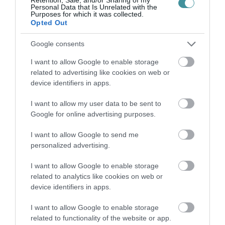
Personal Data that Is Unrelated with the
Purposes for which it was collected.
Opted Out
Legfrissebb híreink
Google consents
I want to allow Google to enable storage
related to advertising like cookies on web or
device identifiers in apps.
35 PERCES TANÓRÁK ÉS KEVESEBB HÁZI
FELADAT JÖHET AZ ALSÓ ...
2026. augusztus 08
|
Mindenki ügye
I want to allow my user data to be sent to
Google for online advertising purposes.
I want to allow Google to send me
personalized advertising.
BAKA ANDRÁST JELÖLI KÖZTÁRSASÁGI
ELNÖKNEK A TISZA
2026. augusztus 08
|
Mindenki ügye
I want to allow Google to enable storage
related to analytics like cookies on web or
device identifiers in apps.
I want to allow Google to enable storage
ÚJ MAGYAR KÜLÜGYI STRATÉGIA KÉSZÜL,
TELJES SZAKÍTÁS JÖN A...
related to functionality of the website or app.