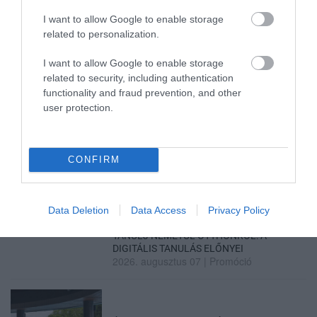
2026. augusztus 08
|
Mindenki ügye
I want to allow Google to enable storage
related to personalization.
TATA ELBŰVÖLŐ LÁTVÁNYOSSÁGAI,
I want to allow Google to enable storage
AMIKÉRT ÉRDEMES MEGNÉZNI
related to security, including authentication
2026. augusztus 08
|
Promóció
functionality and fraud prevention, and other
user protection.
TÖBB MINT EGY HÓNAP IS LEHET, MIRE
CONFIRM
TELJESEN ÚJRAINDUL A P...
2026. augusztus 07
|
Mindenki ügye
Data Deletion
Data Access
Privacy Policy
TANULJ NÉMETÜL OTTHONRÓL: A
DIGITÁLIS TANULÁS ELŐNYEI
2026. augusztus 07
|
Promóció