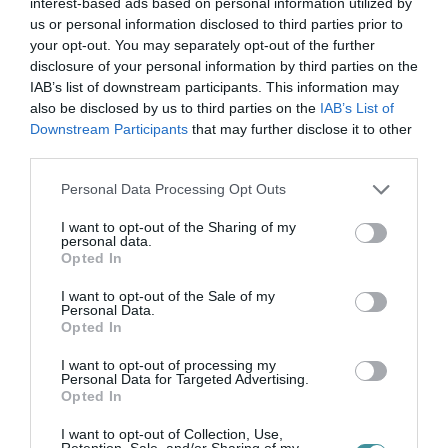
interest-based ads based on personal information utilized by
Az eredmények jól mutatják, hogy Eger és
us or personal information disclosed to third parties prior to
térsége továbbra is az akrobatikus rock and
your opt-out. You may separately opt-out of the further
roll egyik hazai fellegvárának számít, ahol a
disclosure of your personal information by third parties on the
IAB’s list of downstream participants. This information may
fiatal sportolók évről évre bizonyítják
also be disclosed by us to third parties on the
IAB’s List of
tehetségüket a legmagasabb szintű
Downstream Participants
that may further disclose it to other
third parties.
versenyeken is.
Please note that this website/app uses one or more Google
Personal Data Processing Opt Outs
services and may gather and store information including but
not limited to your visit or usage behaviour. You may click to
I want to opt-out of the Sharing of my
personal data.
grant or deny consent to Google and its third-party tags to
Opted In
use your data for below specified purposes in below Google
Ne maradjon le a legfrissebb hírekről, kövessen
consent section.
bennünket az EGRI ÜGYEK Google Hírek oldalán!
I want to opt-out of the Sale of my
Personal Data.
Opted In
VISSZA A FŐOLDALRA
I want to opt-out of processing my
Personal Data for Targeted Advertising.
Opted In
I want to opt-out of Collection, Use,
Retention, Sale, and/or Sharing of my