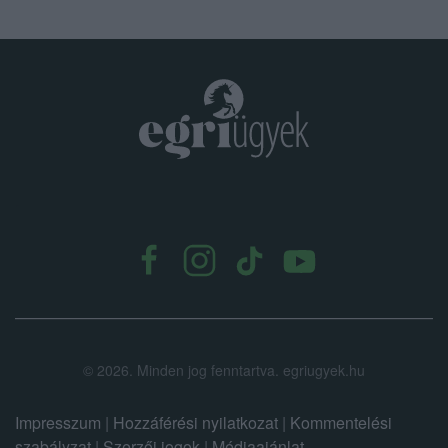
.
©
2026.
Minden jog fenntartva. egriugyek.hu
Impresszum
|
Hozzáférési nyilatkozat
|
Kommentelési
szabályzat
|
Szerzői jogok
|
Médiaajánlat