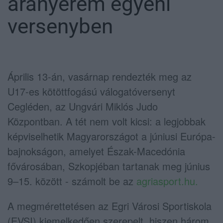
aranyérem egyéni
versenyben
Április 13-án, vasárnap rendezték meg az
U17-es kötöttfogású válogatóversenyt
Cegléden, az Ungvári Miklós Judo
Központban. A tét nem volt kicsi: a legjobbak
képviselhetik Magyarországot a júniusi Európa-
bajnokságon, amelyet Észak-Macedónia
fővárosában, Szkopjéban tartanak meg június
9–15. között - számolt be az
agriasport.hu.
A megmérettetésen az Egri Városi Sportiskola
(EVSI) kiemelkedően szerepelt, hiszen három