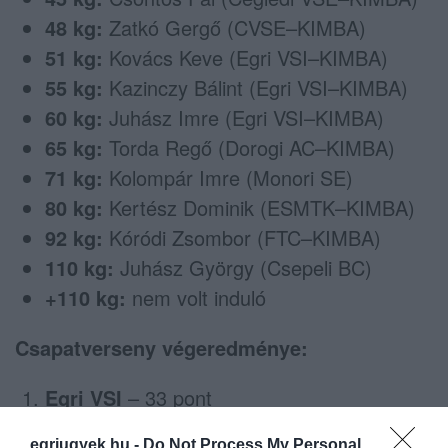
48 kg:
Zatkó Gergő (CVSE–KIMBA)
51 kg:
Kovács Keve (Egri VSI–KIMBA)
55 kg:
Kazinczy Bálint (Egri VSI–KIMBA)
60 kg:
Juhász Imre (Egri VSI–KIMBA)
65 kg:
Torda Regő (Dorogi AC–KIMBA)
71 kg:
Kolompár Imre (Monori SE)
80 kg:
Kertész Dominik (ESMTK–KIMBA)
92 kg:
Kóródi Zsombor (FTC–KIMBA)
110 kg:
Juhász György (Csepeli BC)
+110 kg:
nem volt induló
Csapatverseny végeredménye:
Egri VSI
– 33 pont
Csepeli BC
– 19 pont
egriugyek.hu -
Do Not Process My Personal