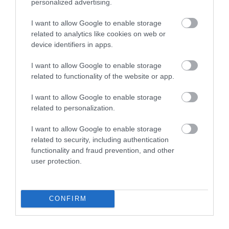
2026. augusztus 08
|
Promóció
personalized advertising.
I want to allow Google to enable storage
related to analytics like cookies on web or
device identifiers in apps.
TÖBB MINT EGY HÓNAP IS LEHET, MIRE
TELJESEN ÚJRAINDUL A P...
2026. augusztus 07
|
Mindenki ügye
I want to allow Google to enable storage
related to functionality of the website or app.
I want to allow Google to enable storage
related to personalization.
TANULJ NÉMETÜL OTTHONRÓL: A
DIGITÁLIS TANULÁS ELŐNYEI
2026. augusztus 07
|
Promóció
I want to allow Google to enable storage
related to security, including authentication
functionality and fraud prevention, and other
user protection.
ÚJRAINDULNAK A KORÁBBAN
LEÁLLÍTOTT SZOLGÁLTATÁSOK AZ EGRI...
2026. augusztus 07
|
Eger ügye
CONFIRM