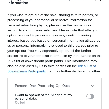
Information
If you wish to opt-out of the sale, sharing to third parties, or
processing of your personal or sensitive information for
targeted advertising by us, please use the below opt-out
section to confirm your selection. Please note that after your
opt-out request is processed you may continue seeing
Ne maradjon le a legfrissebb hírekről, kövessen
interest-based ads based on personal information utilized by
us or personal information disclosed to third parties prior to
bennünket az EGRI ÜGYEK Google Hírek oldalán!
your opt-out. You may separately opt-out of the further
disclosure of your personal information by third parties on the
IAB’s list of downstream participants. This information may
VISSZA A FŐOLDALRA
also be disclosed by us to third parties on the
IAB’s List of
Downstream Participants
that may further disclose it to other
third parties.
Please note that this website/app uses one or more Google
Personal Data Processing Opt Outs
services and may gather and store information including but
not limited to your visit or usage behaviour. You may click to
I want to opt-out of the Sharing of my
personal data.
Legfrissebb híreink
grant or deny consent to Google and its third-party tags to
Opted In
use your data for below specified purposes in below Google