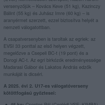
versenyzőjük – Kovács Keve (51 kg), Kazinczy
Bálint (55 kg) és Juhász Imre (60 kg) – is
aranyérmet szerzett, ezzel biztosítva helyét a
nemzeti válogatottban.
A csapatversenyben is taroltak az egriek: az
EVSI 33 ponttal az első helyen végzett,
megelőzve a Csepeli BC-t (19 pont) és a
Dorogi AC-t. Az egri birkózók eredményessége
Madarasi Gábor és Lakatos András edzők
munkáját is dicséri.
A 2025. évi 2. U17-es válogatóverseny
kötöttfogású győztesei:
45 kg:
Csontos Pál (Ceglédi VSE–KIMBA)