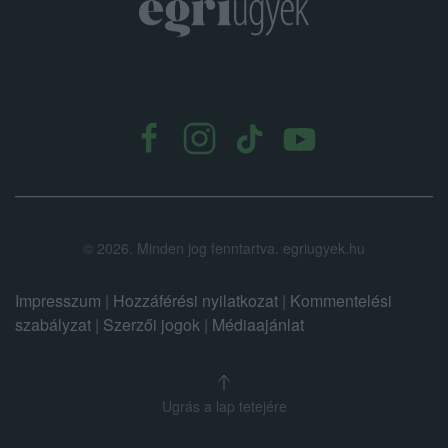
.
©
2026.
Minden jog fenntartva. egriugyek.hu
Impresszum
|
Hozzáférési nyilatkozat
|
Kommentelési
szabályzat
|
Szerzői jogok
|
Médiaajánlat
Ugrás a lap tetejére