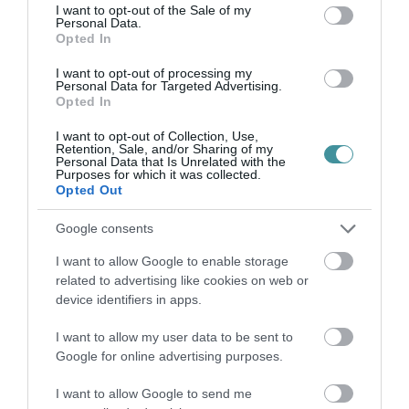
consent section.
I want to opt-out of the Sale of my
Personal Data.
Opted In
35 PERCES TANÓRÁK ÉS KEVESEBB HÁZI
FELADAT JÖHET AZ ALSÓ ...
I want to opt-out of processing my
2026. augusztus 08
|
Mindenki ügye
Personal Data for Targeted Advertising.
Opted In
I want to opt-out of Collection, Use,
Retention, Sale, and/or Sharing of my
BAKA ANDRÁST JELÖLI KÖZTÁRSASÁGI
Personal Data that Is Unrelated with the
ELNÖKNEK A TISZA
Purposes for which it was collected.
2026. augusztus 08
|
Mindenki ügye
Opted Out
Google consents
I want to allow Google to enable storage
ÚJ MAGYAR KÜLÜGYI STRATÉGIA KÉSZÜL,
related to advertising like cookies on web or
TELJES SZAKÍTÁS JÖN A...
2026. augusztus 08
|
Mindenki ügye
device identifiers in apps.
I want to allow my user data to be sent to
Google for online advertising purposes.
TATA ELBŰVÖLŐ LÁTVÁNYOSSÁGAI,
I want to allow Google to send me
AMIKÉRT ÉRDEMES MEGNÉZNI