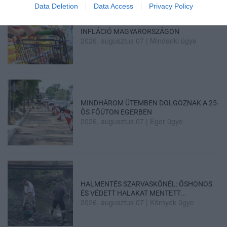
Data Deletion
Data Access
Privacy Policy
TÍZ ÉVE NEM VOLT ILYEN ALACSONY AZ
INFLÁCIÓ MAGYARORSZÁGON
2026. augusztus 07
|
Mindenki ügye
MINDHÁROM ÜTEMBEN DOLGOZNAK A 25-
ÖS FŐÚTON EGERBEN
2026. augusztus 07
|
Eger ügye
HALMENTÉS SZARVASKŐNÉL: ŐSHONOS
ÉS VÉDETT HALAKAT MENTETT...
2026. augusztus 07
|
Környék ügye