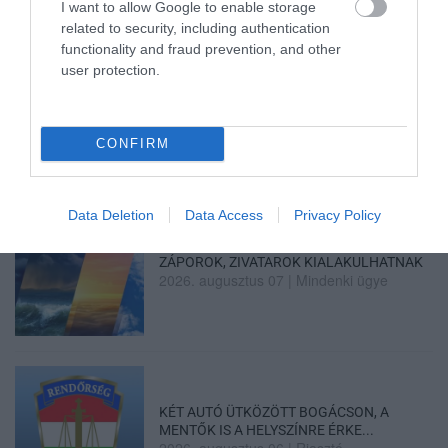
I want to allow Google to enable storage
related to security, including authentication
functionality and fraud prevention, and other
user protection.
HALMENTÉS SZARVASKŐNÉL: ŐSHONOS
ÉS VÉDETT HALAKAT MENTETT...
2026. augusztus 07
|
Környék ügye
CONFIRM
Data Deletion
Data Access
Privacy Policy
ZÁPOROK, ZIVATAROK KIALAKULHATNAK
2026. augusztus 07
|
Mindenki ügye
KÉT AUTÓ ÜTKÖZÖTT BOGÁCSON, A
MENTŐK IS A HELYSZÍNRE ÉRKE...