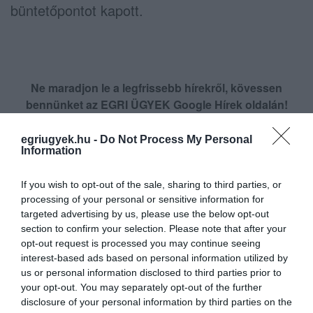
büntetőpontot kapott.
Ne maradjon le a legfrissebb hírekről, kövessen
bennünket az EGRI ÜGYEK Google Hírek oldalán!
egriugyek.hu -
Do Not Process My Personal
Information
VISSZA A FŐOLDALRA
If you wish to opt-out of the sale, sharing to third parties, or
processing of your personal or sensitive information for
targeted advertising by us, please use the below opt-out
section to confirm your selection. Please note that after your
opt-out request is processed you may continue seeing
interest-based ads based on personal information utilized by
Legfrissebb híreink
us or personal information disclosed to third parties prior to
your opt-out. You may separately opt-out of the further
disclosure of your personal information by third parties on the