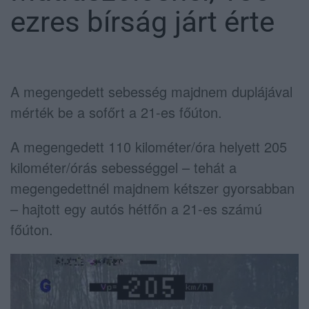
ezres bírság járt érte
A megengedett sebesség majdnem duplájával
mérték be a sofőrt a 21-es főúton.
A megengedett 110 kilométer/óra helyett 205
kilométer/órás sebességgel – tehát a
megengedettnél majdnem kétszer gyorsabban
– hajtott egy autós hétfőn a 21-es számú
főúton.