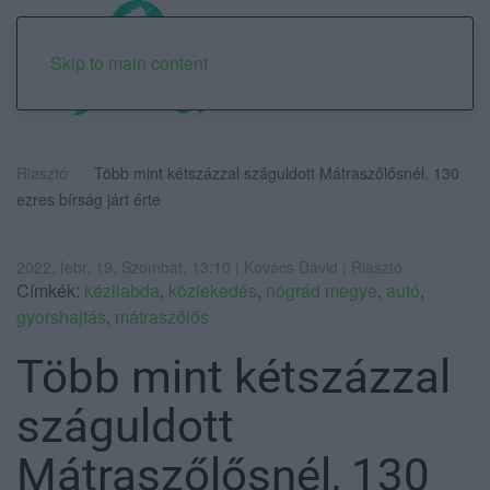
Skip to main content
Riasztó
Több mint kétszázzal száguldott Mátraszőlősnél, 130
ezres bírság járt érte
2022. febr. 19. Szombat, 13:10 | Kovács Dávid | Riasztó
Címkék:
kézilabda
,
közlekedés
,
nógrád megye
,
autó
,
gyorshajtás
,
mátraszőlős
Több mint kétszázzal
száguldott
Mátraszőlősnél, 130