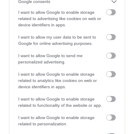
Google consents
I want to allow Google to enable storage
related to advertising like cookies on web or
ÚJRAINDULNAK A KORÁBBAN
LEÁLLÍTOTT SZOLGÁLTATÁSOK AZ EGRI...
device identifiers in apps.
2026. augusztus 07
|
Eger ügye
I want to allow my user data to be sent to
Google for online advertising purposes.
I want to allow Google to send me
personalized advertising.
TÍZ ÉVE NEM VOLT ILYEN ALACSONY AZ
INFLÁCIÓ MAGYARORSZÁGON
I want to allow Google to enable storage
2026. augusztus 07
|
Mindenki ügye
related to analytics like cookies on web or
device identifiers in apps.
I want to allow Google to enable storage
related to functionality of the website or app.
MINDHÁROM ÜTEMBEN DOLGOZNAK A 25-
I want to allow Google to enable storage
ÖS FŐÚTON EGERBEN
related to personalization.
2026. augusztus 07
|
Eger ügye