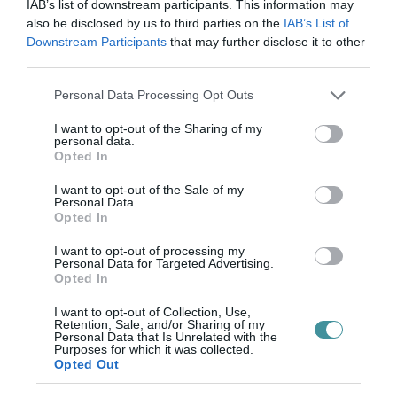
IAB’s list of downstream participants. This information may
ÚJ MAGYAR KÜLÜGYI STRATÉGIA KÉSZÜL,
also be disclosed by us to third parties on the
IAB’s List of
TELJES SZAKÍTÁS JÖN A...
Downstream Participants
that may further disclose it to other
2026. augusztus 08
|
Mindenki ügye
third parties.
Please note that this website/app uses one or more Google
Personal Data Processing Opt Outs
services and may gather and store information including but
not limited to your visit or usage behaviour. You may click to
I want to opt-out of the Sharing of my
TATA ELBŰVÖLŐ LÁTVÁNYOSSÁGAI,
personal data.
AMIKÉRT ÉRDEMES MEGNÉZNI
grant or deny consent to Google and its third-party tags to
Opted In
2026. augusztus 08
|
Promóció
use your data for below specified purposes in below Google
consent section.
I want to opt-out of the Sale of my
Personal Data.
Opted In
TÖBB MINT EGY HÓNAP IS LEHET, MIRE
I want to opt-out of processing my
TELJESEN ÚJRAINDUL A P...
Personal Data for Targeted Advertising.
2026. augusztus 07
|
Mindenki ügye
Opted In
I want to opt-out of Collection, Use,
Retention, Sale, and/or Sharing of my
Personal Data that Is Unrelated with the
TANULJ NÉMETÜL OTTHONRÓL: A
Purposes for which it was collected.
DIGITÁLIS TANULÁS ELŐNYEI
Opted Out
2026. augusztus 07
|
Promóció