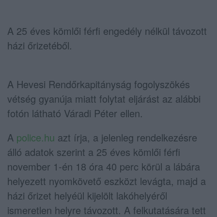
A 25 éves kömlői férfi engedély nélkül távozott
házi őrizetéből.
A Hevesi Rendőrkapitányság fogolyszökés
vétség gyanúja miatt folytat eljárást az alábbi
fotón látható Váradi Péter ellen.
A
police.hu
azt írja, a jelenleg rendelkezésre
álló adatok szerint a 25 éves kömlői férfi
november 1-én 18 óra 40 perc körül a lábára
helyezett nyomkövető eszközt levágta, majd a
házi őrizet helyéül kijelölt lakóhelyéről
ismeretlen helyre távozott. A felkutatására tett