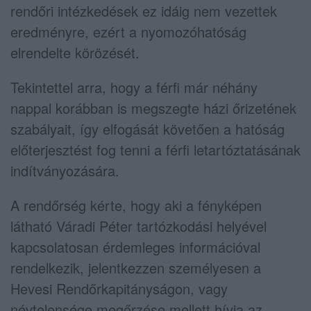
rendőri intézkedések ez idáig nem vezettek
eredményre, ezért a nyomozóhatóság
elrendelte körözését.
Tekintettel arra, hogy a férfi már néhány
nappal korábban is megszegte házi őrizetének
szabályait, így elfogását követően a hatóság
előterjesztést fog tenni a férfi letartóztatásának
indítványozására.
A rendőrség kérte, hogy aki a fényképen
látható Váradi Péter tartózkodási helyével
kapcsolatosan érdemleges információval
rendelkezik, jelentkezzen személyesen a
Hevesi Rendőrkapitányságon, vagy
névtelensége megőrzése mellett hívja az