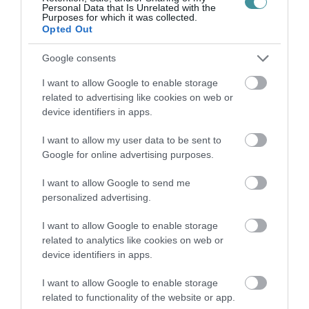
2026. augusztus 06
|
Barta Autó
Personal Data that Is Unrelated with the
Purposes for which it was collected.
Opted Out
Google consents
LAKÓÉPÜLETEK LÁNGOLTAK SZERDÁN
2026. augusztus 06
|
Riasztó
I want to allow Google to enable storage
related to advertising like cookies on web or
device identifiers in apps.
„NEM TETTÜNK NYOMÁST A FIUNKRA” –
I want to allow my user data to be sent to
EGY EGRI CSALÁD TÖRTÉNE...
Google for online advertising purposes.
2026. augusztus 06
|
Sport
I want to allow Google to send me
personalized advertising.
ÚJ HŰTŐRENDSZER A MARKHOT FERENC
I want to allow Google to enable storage
KÓRHÁZBAN: TÖBB MINT 70 ...
related to analytics like cookies on web or
2026. augusztus 06
|
Eger ügye
device identifiers in apps.
HOLTAN SZÁLLÍTOTTÁK HAZA A 80 ÉVES
I want to allow Google to enable storage
ASSZONYT A HATVANI KÓR...
related to functionality of the website or app.
2026. augusztus 06
|
Riasztó