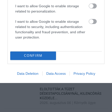
I want to allow Google to enable storage
related to personalization.
GÁRDONYI MESEKERT VÁRJA A
I want to allow Google to enable storage
CSALÁDOKAT – HÁROM NAPON ÁT ING...
related to security, including authentication
2026. augusztus 06
|
Programok
functionality and fraud prevention, and other
user protection.
CONFIRM
MAGYAR PÉTER: KIÍRJÁK AZ ELSŐ
SZÉLERŐMŰVI PÁLYÁZATOKAT, M...
2026. augusztus 06
|
Mindenki ügye
Data Deletion
Data Access
Privacy Policy
ELOLTOTTÁK A TÜZET
DÉDESTAPOLCSÁNYNÁL, KILENCÓRÁS
KÜZDELE...
2026. augusztus 06
|
Környék ügye