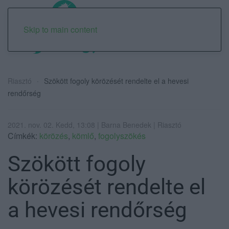
Skip to main content
Riasztó
Szökött fogoly körözését rendelte el a hevesi
rendőrség
2021. nov. 02. Kedd, 13:08 | Barna Benedek | Riasztó
Címkék:
körözés
,
kömlő
,
fogolyszökés
Szökött fogoly
körözését rendelte el
a hevesi rendőrség