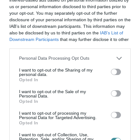
VISSZA A FŐOLDALRA
us or personal information disclosed to third parties prior to
your opt-out. You may separately opt-out of the further
disclosure of your personal information by third parties on the
IAB’s list of downstream participants. This information may
also be disclosed by us to third parties on the
IAB’s List of
Downstream Participants
that may further disclose it to other
third parties.
Legfrissebb híreink
Please note that this website/app uses one or more Google
Personal Data Processing Opt Outs
services and may gather and store information including but
not limited to your visit or usage behaviour. You may click to
I want to opt-out of the Sharing of my
personal data.
grant or deny consent to Google and its third-party tags to
Opted In
KÉT AUTÓ ÜTKÖZÖTT BOGÁCSON, A
use your data for below specified purposes in below Google
MENTŐK IS A HELYSZÍNRE ÉRKE...
consent section.
2026. augusztus 06
|
Riasztó
I want to opt-out of the Sale of my
Personal Data.
Opted In
I want to opt-out of processing my
Personal Data for Targeted Advertising.
Opted In
HÍREK A GARÁZSBÓL: CHERY TIGGO 9
I want to opt-out of Collection, Use,
PHEV LUXURY – A KÍNAI PR...
Retention, Sale, and/or Sharing of my