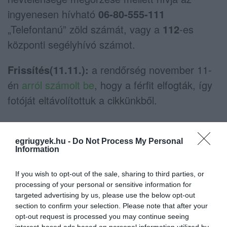
ingyenesen hívható
06-80-555-111
„Telefontanú” zöld számát, vagy a
112
-es
központi segélyhívó számot.
Frissítés(11.11.):
a rendőrség november 11-
én
arról számolt be
, hogy a férfit elfogták, így
fotóját eltávolítottuk a cikkünkből.
(Indexfotó: police.hu)
egriugyek.hu -
Do Not Process My Personal
Information
If you wish to opt-out of the sale, sharing to third parties, or
Ne maradjon le a legfrissebb hírekről, kövessen
processing of your personal or sensitive information for
bennünket az EGRI ÜGYEK Google Hírek oldalán!
targeted advertising by us, please use the below opt-out
section to confirm your selection. Please note that after your
opt-out request is processed you may continue seeing
interest-based ads based on personal information utilized by