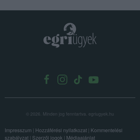
.
©
2026.
Minden jog fenntartva. egriugyek.hu
Impresszum
|
Hozzáférési nyilatkozat
|
Kommentelési
szabályzat
|
Szerzői jogok
|
Médiaajánlat