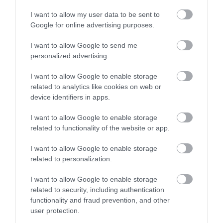
2026. augusztus 07
|
Promóció
I want to allow my user data to be sent to
Google for online advertising purposes.
I want to allow Google to send me
ÚJRAINDULNAK A KORÁBBAN
personalized advertising.
LEÁLLÍTOTT SZOLGÁLTATÁSOK AZ EGRI...
2026. augusztus 07
|
Eger ügye
I want to allow Google to enable storage
related to analytics like cookies on web or
device identifiers in apps.
I want to allow Google to enable storage
related to functionality of the website or app.
TÍZ ÉVE NEM VOLT ILYEN ALACSONY AZ
INFLÁCIÓ MAGYARORSZÁGON
2026. augusztus 07
|
Mindenki ügye
I want to allow Google to enable storage
related to personalization.
I want to allow Google to enable storage
related to security, including authentication
functionality and fraud prevention, and other
MINDHÁROM ÜTEMBEN DOLGOZNAK A 25-
user protection.
ÖS FŐÚTON EGERBEN