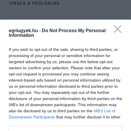
VISSZA A FŐOLDALRA
egriugyek.hu -
Do Not Process My Personal
Information
If you wish to opt-out of the sale, sharing to third parties, or
Legfrissebb híreink
processing of your personal or sensitive information for
targeted advertising by us, please use the below opt-out
section to confirm your selection. Please note that after your
opt-out request is processed you may continue seeing
35 PERCES TANÓRÁK ÉS KEVESEBB HÁZI
interest-based ads based on personal information utilized by
FELADAT JÖHET AZ ALSÓ ...
us or personal information disclosed to third parties prior to
2026. augusztus 08
|
Mindenki ügye
your opt-out. You may separately opt-out of the further
disclosure of your personal information by third parties on the
IAB’s list of downstream participants. This information may
also be disclosed by us to third parties on the
IAB’s List of
BAKA ANDRÁST JELÖLI KÖZTÁRSASÁGI
Downstream Participants
that may further disclose it to other
ELNÖKNEK A TISZA
2026. augusztus 08
|
Mindenki ügye
third parties.