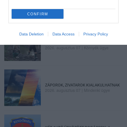
2026. augusztus 07
|
Eger ügye
CONFIRM
Data Deletion
Data Access
Privacy Policy
HALMENTÉS SZARVASKŐNÉL: ŐSHONOS
ÉS VÉDETT HALAKAT MENTETT...
2026. augusztus 07
|
Környék ügye
ZÁPOROK, ZIVATAROK KIALAKULHATNAK
2026. augusztus 07
|
Mindenki ügye