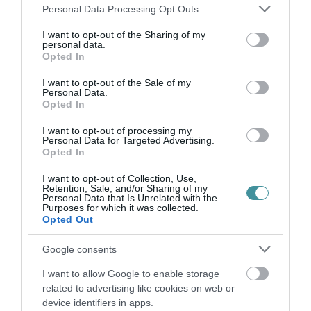
Please note that this website/app uses one or more Google
Personal Data Processing Opt Outs
services and may gather and store information including but
not limited to your visit or usage behaviour. You may click to
I want to opt-out of the Sharing of my
ÚJ MAGYAR KÜLÜGYI STRATÉGIA KÉSZÜL,
personal data.
grant or deny consent to Google and its third-party tags to
TELJES SZAKÍTÁS JÖN A...
Opted In
use your data for below specified purposes in below Google
2026. augusztus 08
|
Mindenki ügye
consent section.
I want to opt-out of the Sale of my
Personal Data.
Opted In
TATA ELBŰVÖLŐ LÁTVÁNYOSSÁGAI,
I want to opt-out of processing my
AMIKÉRT ÉRDEMES MEGNÉZNI
Personal Data for Targeted Advertising.
2026. augusztus 08
|
Promóció
Opted In
I want to opt-out of Collection, Use,
Retention, Sale, and/or Sharing of my
Personal Data that Is Unrelated with the
Purposes for which it was collected.
TÖBB MINT EGY HÓNAP IS LEHET, MIRE
Opted Out
TELJESEN ÚJRAINDUL A P...
2026. augusztus 07
|
Mindenki ügye
Google consents
I want to allow Google to enable storage
related to advertising like cookies on web or
TANULJ NÉMETÜL OTTHONRÓL: A
device identifiers in apps.
DIGITÁLIS TANULÁS ELŐNYEI