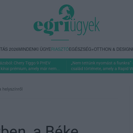
TÁS 2026
MINDENKI ÜGYE
RIASZTÓ
EGÉSZSÉG+
OTTHON & DESIGN
rázsból: Chery Tiggo 9 PHEV
„Nem tettünk nyomást a fiunkra” 
 kínai prémium, amely már nem...
család története, amely a Rapid Wi
 helyszínről
rben, a Béke