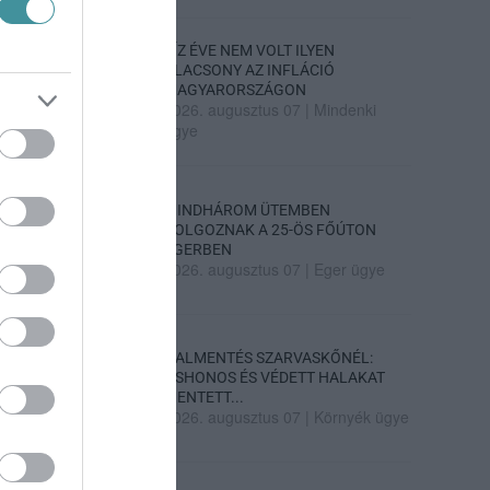
TÍZ ÉVE NEM VOLT ILYEN
ALACSONY AZ INFLÁCIÓ
MAGYARORSZÁGON
2026. augusztus 07
|
Mindenki
ügye
MINDHÁROM ÜTEMBEN
DOLGOZNAK A 25-ÖS FŐÚTON
EGERBEN
2026. augusztus 07
|
Eger ügye
HALMENTÉS SZARVASKŐNÉL:
ŐSHONOS ÉS VÉDETT HALAKAT
MENTETT...
2026. augusztus 07
|
Környék ügye