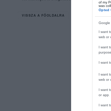
of my P
was col
Opted 
VISSZA A FŐOLDALRA
Google 
I want t
web or d
I want t
purpose
I want 
I want t
web or d
I want t
or app.
I want t