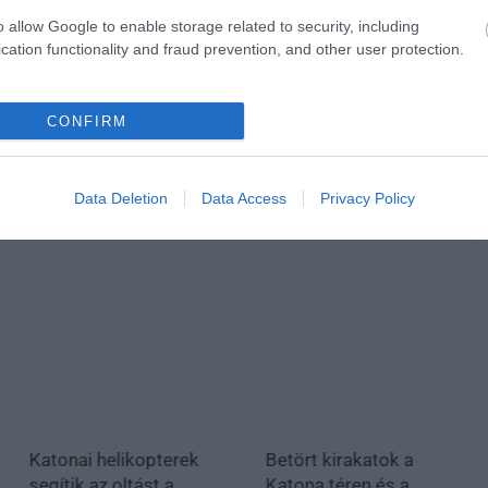
o allow Google to enable storage related to security, including
cation functionality and fraud prevention, and other user protection.
CONFIRM
Data Deletion
Data Access
Privacy Policy
Katonai helikopterek
Betört kirakatok a
segítik az oltást a
Katona téren és a