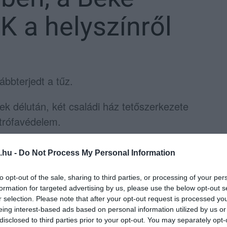
 a helyszínről
ábbterjedt a tűz.
ek délután, két családi ház tetőszerkezete
trófavédelem.
ángokat eloltani, és egy-egy hivatásos egység
.hu -
Do Not Process My Personal Information
lt a helyszínre, ahova megérkezett a
to opt-out of the sale, sharing to third parties, or processing of your per
formation for targeted advertising by us, please use the below opt-out s
r selection. Please note that after your opt-out request is processed y
 fotót is közzétett, ezek az alábbi
eing interest-based ads based on personal information utilized by us or
disclosed to third parties prior to your opt-out. You may separately opt-