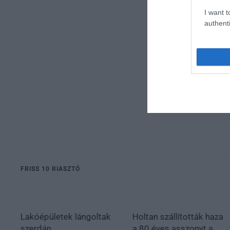
I want t
authenti
FRISS 10 RIASZTÓ
Lakóépületek lángoltak
Holtan szállították haza
szerdán
a 80 éves asszonyt a