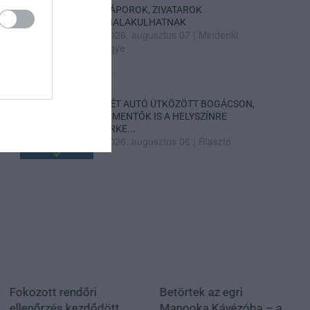
ZÁPOROK, ZIVATAROK
KIALAKULHATNAK
2026. augusztus 07
|
Mindenki
ügye
KÉT AUTÓ ÜTKÖZÖTT BOGÁCSON,
A MENTŐK IS A HELYSZÍNRE
ÉRKE...
2026. augusztus 06
|
Riasztó
Fokozott rendőri
Betörtek az egri
ellenőrzés kezdődött
Manooka Kávézóba – a