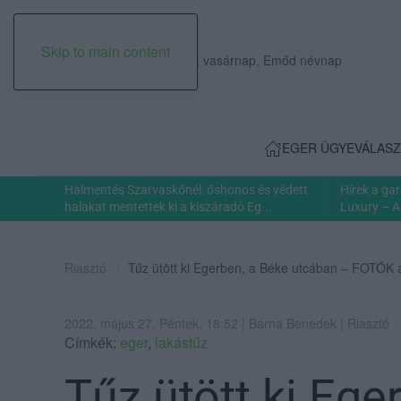
Skip to main content
2026. augusztus 09., vasárnap, Emőd névnap
EGER ÜGYE
VÁLASZ
Halmentés Szarvaskőnél: őshonos és védett
Hírek a ga
halakat mentettek ki a kiszáradó Eg...
Luxury – A
Riasztó
Tűz ütött ki Egerben, a Béke utcában – FOTÓK a
2022. május 27. Péntek, 18:52 | Barna Benedek | Riasztó
Címkék:
eger
,
lakástűz
Tűz ütött ki Ege