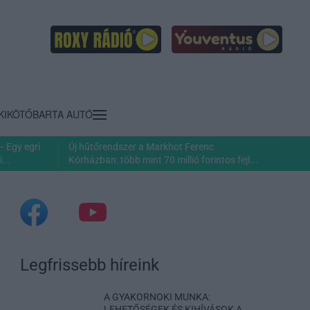
KIKÖTŐ
BARTA AUTÓ
– Egy egri
Új hűtőrendszer a Markhot Ferenc
...
Kórházban: több mint 70 millió forintos fejl...
Legfrissebb híreink
A GYAKORNOKI MUNKA:
LEHETŐSÉGEK ÉS KIHÍVÁSOK A