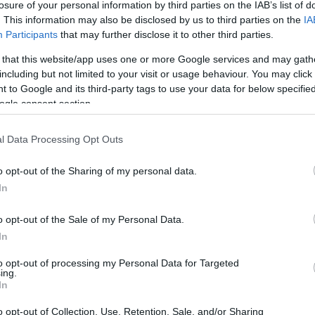
losure of your personal information by third parties on the IAB’s list of
. This information may also be disclosed by us to third parties on the
IA
Participants
that may further disclose it to other third parties.
i épületekre is átterjedt a tűz, összesen
 that this website/app uses one or more Google services and may gath
nban összesen 4 család, 12 személy lakott,
including but not limited to your visit or usage behaviour. You may click 
ztosítania kell mindnnyiuk elhelyezését.
 to Google and its third-party tags to use your data for below specifi
ogle consent section.
atása szerint
este 6 órára eloltották a
l Data Processing Opt Outs
gyből három háznak a tetőszerkezete
t a tűz, amit hét vízsugárral fékeztek meg az
o opt-out of the Sharing of my personal data.
ásos tűzoltók, akik négy gázpalackot és egy
In
o opt-out of the Sale of my Personal Data.
In
to opt-out of processing my Personal Data for Targeted
ing.
In
en bennünket az EGRI ÜGYEK Google Hírek oldalán!
o opt-out of Collection, Use, Retention, Sale, and/or Sharing