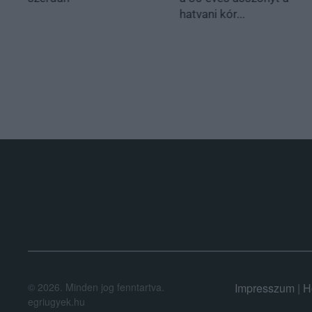
hatvani kór...
.
©
2026.
Minden jog fenntartva.
Impresszum
|
H
egriugyek.hu