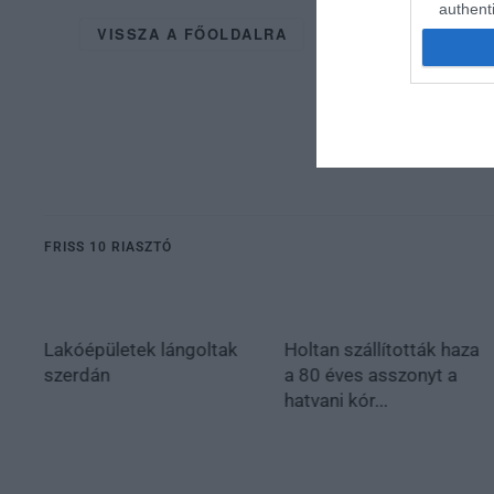
authenti
VISSZA A FŐOLDALRA
FRISS 10 RIASZTÓ
Lakóépületek lángoltak
Holtan szállították haza
szerdán
a 80 éves asszonyt a
hatvani kór...