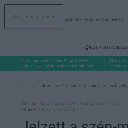
Skip to main content
2026. augusztus 06., csütörtök, Berta, Bettina névnap
EGER ÜGYE
VÁLASZ
Hírek a garázsból: Chery Tiggo 9 PHEV
„Nem tettü
Luxury – A kínai prémium, amely már nem...
család tört
Riasztó
Jelzett a szén-monoxid-érzékelő, a hősében lé
2026. jún. 25. Csütörtök, 12:47 | Csarnó Ákos | Riasztó
Címkék:
katasztrófavédelem
Jelzett a szén-