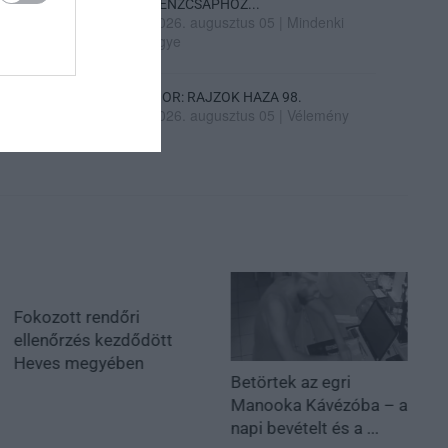
PÉNZCSAPHOZ...
2026. augusztus 05
|
Mindenki
ügye
SIOR: RAJZOK HAZA 98.
2026. augusztus 05
|
Vélemény
Fokozott rendőri
ellenőrzés kezdődött
Heves megyében
Betörtek az egri
Manooka Kávézóba – a
napi bevételt és a ...