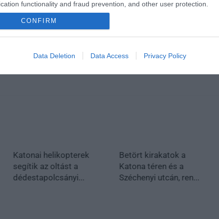
cation functionality and fraud prevention, and other user protection.
CONFIRM
Data Deletion
Data Access
Privacy Policy
Katonai helikopterek
Betört kirakatok a
segítik az oltást a
Katona téren és a
dédestapolcsányi...
Széchenyi utcán, ren...