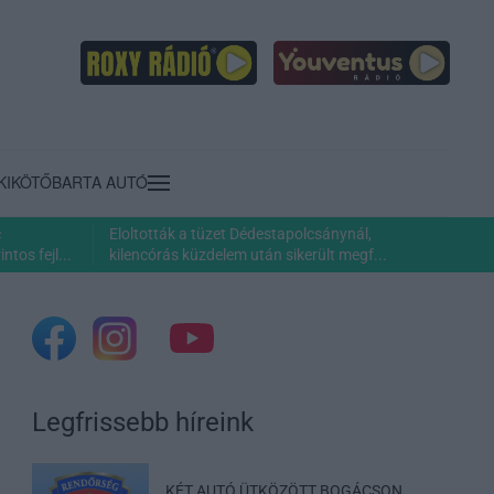
KIKÖTŐ
BARTA AUTÓ
c
Eloltották a tüzet Dédestapolcsánynál,
ntos fejl...
kilencórás küzdelem után sikerült megf...
Legfrissebb híreink
KÉT AUTÓ ÜTKÖZÖTT BOGÁCSON,