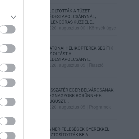
ELOLTOTTÁK A TÜZET
DÉDESTAPOLCSÁNYNÁL,
KILENCÓRÁS KÜZDELE...
2026. augusztus 06
|
Környék ügye
KATONAI HELIKOPTEREK SEGÍTIK
AZ OLTÁST A
DÉDESTAPOLCSÁNYI...
2026. augusztus 05
|
Riasztó
VISSZATÉR EGER BELVÁROSÁNAK
LEGNAGYOBB BORÜNNEPE:
AUGUSZT...
2026. augusztus 05
|
Programok
„A NER-FELESÉGEK GYEREKKEL
BIZTOSÍTOTTÁK BE A