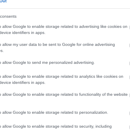
Out
 során egy ember könnyű sérüléseket
consents
zgatóság felhívja a lakosság figyelmét,
o allow Google to enable storage related to advertising like cookies on
evice identifiers in apps.
n működő kéményeknél is kialakulhat
dulhat elő. Ilyenkor a kéménybe beszorult
o allow my user data to be sent to Google for online advertising
e törekvő füstgázt, így az visszaáramlik a
s.
 fontos, hogy a nyílt égésterű vízmelegítő
to allow Google to send me personalized advertising.
Ha valahol rendszeresen légdugó alakul ki a
o allow Google to enable storage related to analytics like cookies on
evice identifiers in apps.
o allow Google to enable storage related to functionality of the website
o allow Google to enable storage related to personalization.
en bennünket az EGRI ÜGYEK Google Hírek oldalán!
o allow Google to enable storage related to security, including