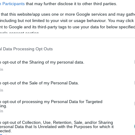
ott tartózkodók megfékezték, a verpeléti
Participants
that may further disclose it to other third parties.
ották. Sérülés nem történt.
 that this website/app uses one or more Google services and may gath
including but not limited to your visit or usage behaviour. You may click 
p délben Mónosbél településen, a II.
 to Google and its third-party tags to use your data for below specifi
ogle consent section.
nkormányzati tűzoltók áramtalanították az
 majd egy embert kiemeltek belőle és átadták
l Data Processing Opt Outs
gy könnyű sérültje volt.
o opt-out of the Sharing of my personal data.
élután Egerben, az Árpád utcában, egy
In
zoltóinak mérőműszere is kimutatta a gyilkos
o opt-out of the Sale of my Personal Data.
ben. A gázszolgáltató szakemberei a
In
ndszerből, a jelzésnek köszönhetően nem
to opt-out of processing my Personal Data for Targeted
ing.
In
ő égett este Egerben, az Almár-dűlőnél. A
o opt-out of Collection, Use, Retention, Sale, and/or Sharing
ersonal Data that Is Unrelated with the Purposes for which it
tták a lángokat, a tűz egy közeli hűtőház
lected.