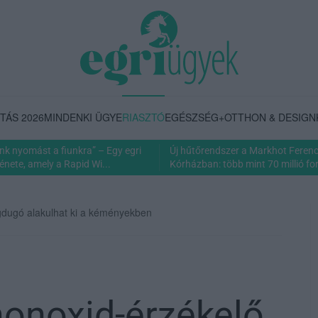
TÁS 2026
MINDENKI ÜGYE
RIASZTÓ
EGÉSZSÉG+
OTTHON & DESIGN
nk nyomást a fiunkra” – Egy egri
Új hűtőrendszer a Markhot Feren
énete, amely a Rapid Wi...
Kórházban: több mint 70 millió fori
gdugó alakulhat ki a kéményekben
monoxid-érzékelő,