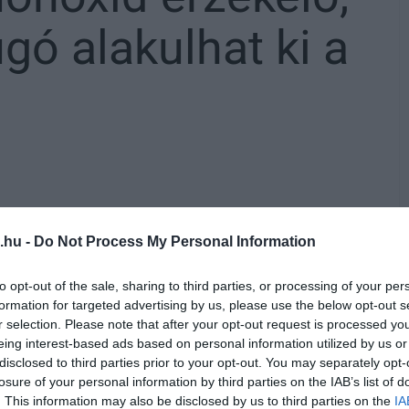
gó alakulhat ki a
s vármegye tűzoltói. A 3 műszaki mentést
.hu -
Do Not Process My Personal Information
ti és 1 önkéntes tűzoltóegység kezelte.
to opt-out of the sale, sharing to third parties, or processing of your per
formation for targeted advertising by us, please use the below opt-out s
dán a gyalogosokat délelőtt Egerben, a
r selection. Please note that after your opt-out request is processed y
űzoltói távolították el.
eing interest-based ads based on personal information utilized by us or
disclosed to third parties prior to your opt-out. You may separately opt-
losure of your personal information by third parties on the IAB’s list of
ületen hulladék égett délelőtt
. This information may also be disclosed by us to third parties on the
IA