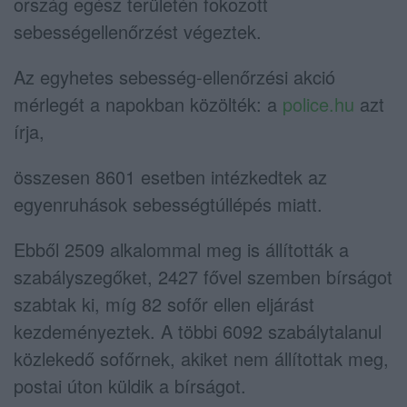
ország egész területén fokozott
sebességellenőrzést végeztek.
Az egyhetes sebesség-ellenőrzési akció
mérlegét a napokban közölték: a
police.hu
azt
írja,
összesen 8601 esetben intézkedtek az
egyenruhások sebességtúllépés miatt.
Ebből 2509 alkalommal meg is állították a
szabályszegőket, 2427 fővel szemben bírságot
szabtak ki, míg 82 sofőr ellen eljárást
kezdeményeztek. A többi 6092 szabálytalanul
közlekedő sofőrnek, akiket nem állítottak meg,
postai úton küldik a bírságot.