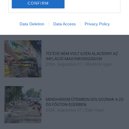
CONFIRM
ÚJRAINDULNAK A KORÁBBAN
LEÁLLÍTOTT SZOLGÁLTATÁSOK AZ EGRI...
2026. augusztus 07
|
Eger ügye
Data Deletion
Data Access
Privacy Policy
TÍZ ÉVE NEM VOLT ILYEN ALACSONY AZ
INFLÁCIÓ MAGYARORSZÁGON
2026. augusztus 07
|
Mindenki ügye
MINDHÁROM ÜTEMBEN DOLGOZNAK A 25-
ÖS FŐÚTON EGERBEN
2026. augusztus 07
|
Eger ügye