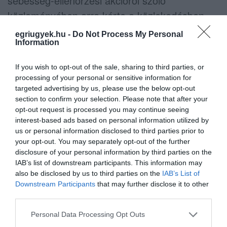
sebesség-ellenőrzési akcióról szóló
közleményében arra kérte a közlekedésben
résztvevőket, hogy a jövőben is mindig tartsák
egriugyek.hu -
Do Not Process My Personal
Information
be a közúti szabályokat, ne sodorják veszélybe
se magukat, se a közlekedés többi
If you wish to opt-out of the sale, sharing to third parties, or
résztvevőjét azzal, hogy a megengedett
processing of your personal or sensitive information for
targeted advertising by us, please use the below opt-out
sebességnél gyorsabban vezetnek.
section to confirm your selection. Please note that after your
opt-out request is processed you may continue seeing
interest-based ads based on personal information utilized by
us or personal information disclosed to third parties prior to
your opt-out. You may separately opt-out of the further
Ne maradjon le a legfrissebb hírekről, kövessen
disclosure of your personal information by third parties on the
bennünket az EGRI ÜGYEK Google Hírek oldalán!
IAB’s list of downstream participants. This information may
also be disclosed by us to third parties on the
IAB’s List of
Downstream Participants
that may further disclose it to other
VISSZA A FŐOLDALRA
third parties.
Please note that this website/app uses one or more Google
Personal Data Processing Opt Outs
services and may gather and store information including but