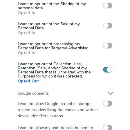
not limited to your visit or usage behaviour. You may click to
I want to opt-out of the Sharing of my
personal data.
grant or deny consent to Google and its third-party tags to
Opted In
use your data for below specified purposes in below Google
consent section.
I want to opt-out of the Sale of my
Personal Data.
Legfrissebb híreink
Opted In
I want to opt-out of processing my
Personal Data for Targeted Advertising.
Opted In
35 PERCES TANÓRÁK ÉS KEVESEBB HÁZI
FELADAT JÖHET AZ ALSÓ ...
I want to opt-out of Collection, Use,
2026. augusztus 08
|
Mindenki ügye
Retention, Sale, and/or Sharing of my
Personal Data that Is Unrelated with the
Purposes for which it was collected.
Opted Out
BAKA ANDRÁST JELÖLI KÖZTÁRSASÁGI
Google consents
ELNÖKNEK A TISZA
2026. augusztus 08
|
Mindenki ügye
I want to allow Google to enable storage
related to advertising like cookies on web or
device identifiers in apps.
ÚJ MAGYAR KÜLÜGYI STRATÉGIA KÉSZÜL,
I want to allow my user data to be sent to