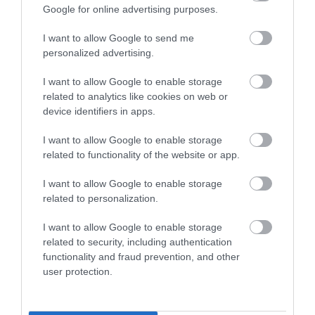
TELJES SZAKÍTÁS JÖN A...
Google for online advertising purposes.
2026. augusztus 08
|
Mindenki ügye
I want to allow Google to send me
personalized advertising.
TATA ELBŰVÖLŐ LÁTVÁNYOSSÁGAI,
I want to allow Google to enable storage
AMIKÉRT ÉRDEMES MEGNÉZNI
related to analytics like cookies on web or
2026. augusztus 08
|
Promóció
device identifiers in apps.
I want to allow Google to enable storage
related to functionality of the website or app.
TÖBB MINT EGY HÓNAP IS LEHET, MIRE
TELJESEN ÚJRAINDUL A P...
I want to allow Google to enable storage
2026. augusztus 07
|
Mindenki ügye
related to personalization.
I want to allow Google to enable storage
related to security, including authentication
TANULJ NÉMETÜL OTTHONRÓL: A
functionality and fraud prevention, and other
DIGITÁLIS TANULÁS ELŐNYEI
user protection.
2026. augusztus 07
|
Promóció