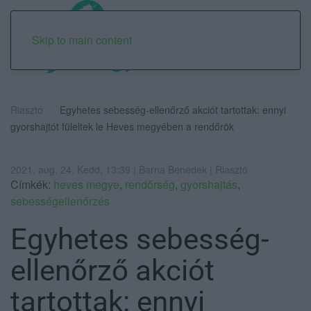
Skip to main content
Riasztó
Egyhetes sebesség-ellenőrző akciót tartottak: ennyi
gyorshajtót füleltek le Heves megyében a rendőrök
2021. aug. 24. Kedd, 13:39 | Barna Benedek | Riasztó
Címkék:
heves megye
,
rendőrség
,
gyorshajtás
,
sebességellenőrzés
Egyhetes sebesség-
ellenőrző akciót
tartottak: ennyi