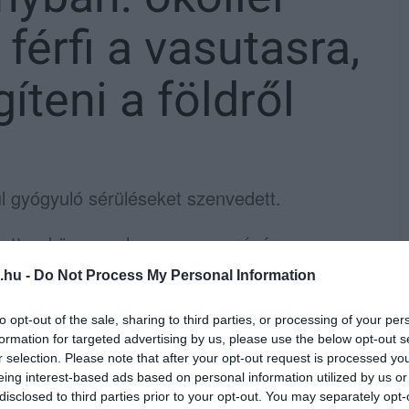
férfi a vasutasra,
gíteni a földről
l gyógyuló sérüléseket szenvedett.
etett, a köznyugalom megzavarására
 emelt vádat nemrégiben a Füzesabonyi
.hu -
Do Not Process My Personal Information
at Dr. Konkoly Thege László sajtószóvivő
to opt-out of the sale, sharing to third parties, or processing of your per
formation for targeted advertising by us, please use the below opt-out s
r selection. Please note that after your opt-out request is processed y
ett előéletű terhelt 2020. szeptember 2-án a
eing interest-based ads based on personal information utilized by us or
potban fetrengve artikulálatlanul ordított az
disclosed to third parties prior to your opt-out. You may separately opt-