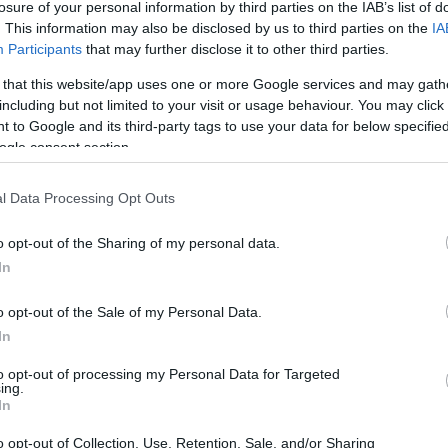
losure of your personal information by third parties on the IAB’s list of
latot teljesítő tolatásvezető hozzá lépett,
. This information may also be disclosed by us to third parties on the
IA
 kért ebből, inkább magától lábra állt, majd
Participants
that may further disclose it to other third parties.
et, aki nyolc napon belül gyógyuló
 that this website/app uses one or more Google services and may gath
including but not limited to your visit or usage behaviour. You may click 
 to Google and its third-party tags to use your data for below specifi
ogle consent section.
ág vétségével és könnyű testi sértés
lekményét olyan helyen követte el, ahol több
l Data Processing Opt Outs
agatartás a körükben riadalmat és
o opt-out of the Sharing of my personal data.
In
o opt-out of the Sale of my Personal Data.
In
to opt-out of processing my Personal Data for Targeted
b, 2020. szeptember 26-án este egy hasonló
ing.
 ment oda egy általa nem ismert férfihoz
In
zólított nem volt hajlandó kisegíteni őt,
o opt-out of Collection, Use, Retention, Sale, and/or Sharing