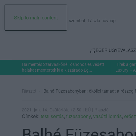
Skip to main content
2026. augusztus 08., szombat, László névnap
EGER ÜGYE
VÁLASZ
Halmentés Szarvaskőnél: őshonos és védett
Hírek a ga
halakat mentettek ki a kiszáradó Eg...
Luxury – A
Riasztó
Balhé Füzesabonyban: ököllel támadt a részeg férf
2021. jan. 14. Csütörtök, 12:50 | EÜ | Riasztó
Címkék:
testi sértés
,
füzesabony
,
vasútállomás
,
erős
Balhé Füzesabon