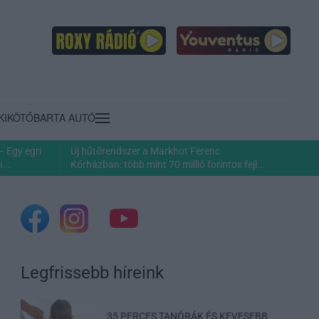
KIKÖTŐ
BARTA AUTÓ
– Egy egri
Új hűtőrendszer a Markhot Ferenc
...
Kórházban: több mint 70 millió forintos fejl...
Legfrissebb híreink
35 PERCES TANÓRÁK ÉS KEVESEBB