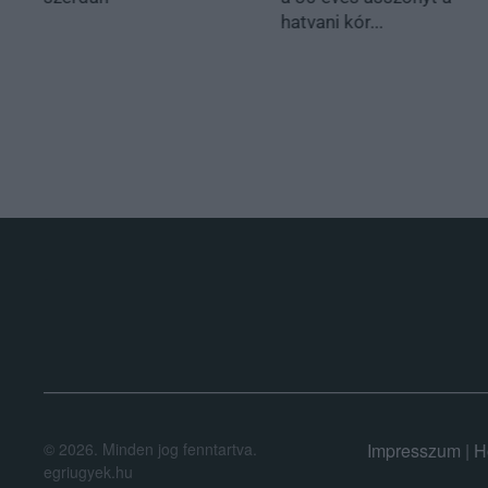
hatvani kór...
.
©
2026.
Minden jog fenntartva.
Impresszum
|
H
egriugyek.hu