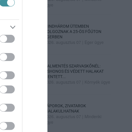
ügye
MINDHÁROM ÜTEMBEN
DOLGOZNAK A 25-ÖS FŐÚTON
EGERBEN
2026. augusztus 07
|
Eger ügye
HALMENTÉS SZARVASKŐNÉL:
ŐSHONOS ÉS VÉDETT HALAKAT
MENTETT...
2026. augusztus 07
|
Környék ügye
ZÁPOROK, ZIVATAROK
KIALAKULHATNAK
2026. augusztus 07
|
Mindenki
ügye