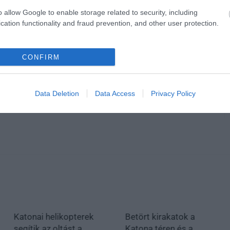
o allow Google to enable storage related to security, including
cation functionality and fraud prevention, and other user protection.
en bennünket az EGRI ÜGYEK Google Hírek oldalán!
CONFIRM
Data Deletion
Data Access
Privacy Policy
Katonai helikopterek
Betört kirakatok a
segítik az oltást a
Katona téren és a