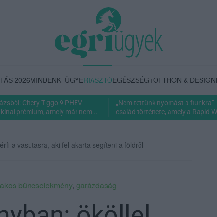
TÁS 2026
MINDENKI ÜGYE
RIASZTÓ
EGÉSZSÉG+
OTTHON & DESIGN
rázsból: Chery Tiggo 9 PHEV
„Nem tettünk nyomást a fiunkra” 
 kínai prémium, amely már nem...
család története, amely a Rapid Wi
i a vasutasra, aki fel akarta segíteni a földről
zakos bűncselekmény
,
garázdaság
yban: ököllel