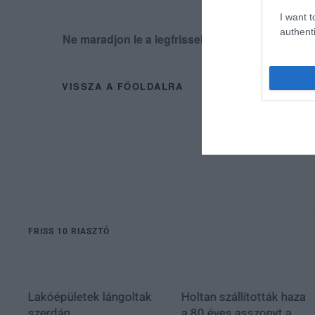
I want t
authenti
Ne maradjon le a legfrissebb hírekről, kövess
VISSZA A FŐOLDALRA
FRISS 10 RIASZTÓ
Lakóépületek lángoltak
Holtan szállították haza
szerdán
a 80 éves asszonyt a