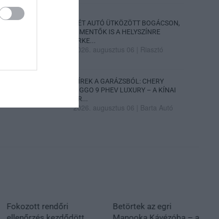
KÉT AUTÓ ÜTKÖZÖTT BOGÁCSON,
A MENTŐK IS A HELYSZÍNRE
ÉRKE...
2026. augusztus 06
|
Riasztó
HÍREK A GARÁZSBÓL: CHERY
TIGGO 9 PHEV LUXURY – A KÍNAI
PR...
2026. augusztus 06
|
Barta Autó
Fokozott rendőri
Betörtek az egri
ellenőrzés kezdődött
Manooka Kávézóba – a