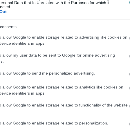
ersonal Data that Is Unrelated with the Purposes for which it
öste, majd kiment a váróteremből, ahová
lected.
Out
 vissza. A nehéz követ megpróbált
e sor kerülhetett volna a megtámadott
consents
artotta őt a rendőrök kiérkezéséig.
o allow Google to enable storage related to advertising like cookies on
evice identifiers in apps.
kezve elkövetett garázdaság bűntettével
o allow my user data to be sent to Google for online advertising
s.
 a járványveszélyre tekintettel – mindkét
to allow Google to send me personalized advertising.
 tárgyalás nélkül, büntetővégzéssel zárja le
vetővel szemben az ügyészség felfüggesztett
o allow Google to enable storage related to analytics like cookies on
evice identifiers in apps.
len előéletű vádlott esetében jóvátételi
lügyeletük elrendelése mellett.
o allow Google to enable storage related to functionality of the website
o allow Google to enable storage related to personalization.