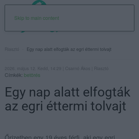
Skip to main content
Riasztó
Egy nap alatt elfogták az egri éttermi tolvajt
2026. május 12. Kedd, 14:29 | Csarnó Ákos | Riasztó
Címkék:
betörés
Egy nap alatt elfogták
az egri éttermi tolvajt
Őrizetben egy 19 éves férfi, aki egy egri