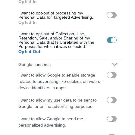
Opted In
TÖBB MINT EGY HÓNAP IS LEHET, MIRE
TELJESEN ÚJRAINDUL A P...
I want to opt-out of processing my
2026. augusztus 07
|
Mindenki ügye
Personal Data for Targeted Advertising.
Opted In
I want to opt-out of Collection, Use,
Retention, Sale, and/or Sharing of my
TANULJ NÉMETÜL OTTHONRÓL: A
Personal Data that Is Unrelated with the
Purposes for which it was collected.
DIGITÁLIS TANULÁS ELŐNYEI
Opted Out
2026. augusztus 07
|
Promóció
Google consents
I want to allow Google to enable storage
ÚJRAINDULNAK A KORÁBBAN
related to advertising like cookies on web or
LEÁLLÍTOTT SZOLGÁLTATÁSOK AZ EGRI...
device identifiers in apps.
2026. augusztus 07
|
Eger ügye
I want to allow my user data to be sent to
Google for online advertising purposes.
I want to allow Google to send me
personalized advertising.
TÍZ ÉVE NEM VOLT ILYEN ALACSONY AZ
INFLÁCIÓ MAGYARORSZÁGON