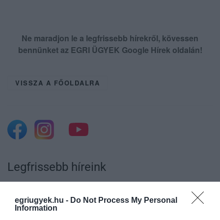
Ne maradjon le a legfrissebb hírekről, kövessen
bennünket az EGRI ÜGYEK Google Hírek oldalán!
VISSZA A FŐOLDALRA
Legfrissebb híreink
egriugyek.hu -
Do Not Process My Personal
35 PERCES TANÓRÁK ÉS KEVESEBB HÁZI
Information
FELADAT JÖHET AZ ALSÓ ...