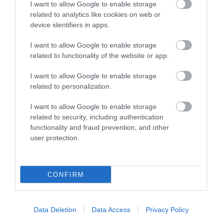
2026. augusztus 07
|
Mindenki ügye
I want to allow Google to enable storage
related to analytics like cookies on web or
device identifiers in apps.
I want to allow Google to enable storage
related to functionality of the website or app.
MINDHÁROM ÜTEMBEN DOLGOZNAK A 25-
ÖS FŐÚTON EGERBEN
I want to allow Google to enable storage
2026. augusztus 07
|
Eger ügye
related to personalization.
I want to allow Google to enable storage
related to security, including authentication
functionality and fraud prevention, and other
user protection.
HALMENTÉS SZARVASKŐNÉL: ŐSHONOS
ÉS VÉDETT HALAKAT MENTETT...
2026. augusztus 07
|
Környék ügye
CONFIRM
Data Deletion
Data Access
Privacy Policy