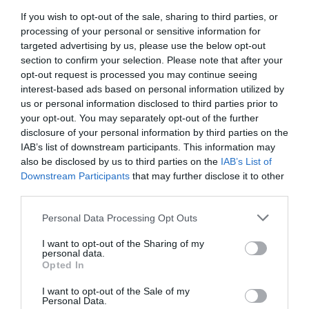
2026. augusztus 08
|
Mindenki ügye
If you wish to opt-out of the sale, sharing to third parties, or
processing of your personal or sensitive information for
targeted advertising by us, please use the below opt-out
section to confirm your selection. Please note that after your
BAKA ANDRÁST JELÖLI KÖZTÁRSASÁGI
opt-out request is processed you may continue seeing
ELNÖKNEK A TISZA
interest-based ads based on personal information utilized by
2026. augusztus 08
|
Mindenki ügye
us or personal information disclosed to third parties prior to
your opt-out. You may separately opt-out of the further
disclosure of your personal information by third parties on the
IAB’s list of downstream participants. This information may
ÚJ MAGYAR KÜLÜGYI STRATÉGIA KÉSZÜL,
also be disclosed by us to third parties on the
IAB’s List of
TELJES SZAKÍTÁS JÖN A...
2026. augusztus 08
|
Mindenki ügye
Downstream Participants
that may further disclose it to other
third parties.
Please note that this website/app uses one or more Google
Personal Data Processing Opt Outs
services and may gather and store information including but
TATA ELBŰVÖLŐ LÁTVÁNYOSSÁGAI,
not limited to your visit or usage behaviour. You may click to
I want to opt-out of the Sharing of my
AMIKÉRT ÉRDEMES MEGNÉZNI
personal data.
grant or deny consent to Google and its third-party tags to
2026. augusztus 08
|
Promóció
Opted In
use your data for below specified purposes in below Google
consent section.
I want to opt-out of the Sale of my
Personal Data.