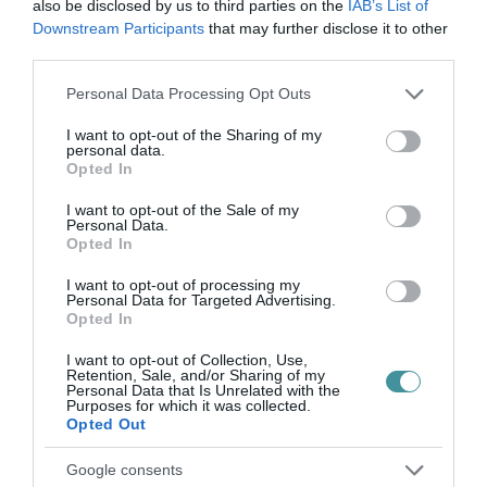
also be disclosed by us to third parties on the
IAB’s List of
Legfrissebb híreink
Downstream Participants
that may further disclose it to other
third parties.
Please note that this website/app uses one or more Google
Personal Data Processing Opt Outs
services and may gather and store information including but
35 PERCES TANÓRÁK ÉS KEVESEBB HÁZI
not limited to your visit or usage behaviour. You may click to
I want to opt-out of the Sharing of my
FELADAT JÖHET AZ ALSÓ ...
personal data.
grant or deny consent to Google and its third-party tags to
2026. augusztus 08
|
Mindenki ügye
Opted In
use your data for below specified purposes in below Google
consent section.
I want to opt-out of the Sale of my
Personal Data.
Opted In
I want to opt-out of processing my
BAKA ANDRÁST JELÖLI KÖZTÁRSASÁGI
Personal Data for Targeted Advertising.
ELNÖKNEK A TISZA
Opted In
2026. augusztus 08
|
Mindenki ügye
I want to opt-out of Collection, Use,
Retention, Sale, and/or Sharing of my
Personal Data that Is Unrelated with the
Purposes for which it was collected.
Opted Out
Google consents
ÚJ MAGYAR KÜLÜGYI STRATÉGIA KÉSZÜL,