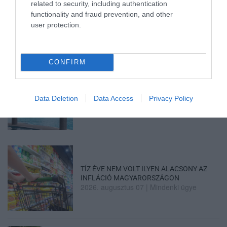
related to security, including authentication
TANULJ NÉMETÜL OTTHONRÓL: A
functionality and fraud prevention, and other
DIGITÁLIS TANULÁS ELŐNYEI
2026. augusztus 07
|
Promóció
user protection.
CONFIRM
ÚJRAINDULNAK A KORÁBBAN
LEÁLLÍTOTT SZOLGÁLTATÁSOK AZ EGRI...
Data Deletion
Data Access
Privacy Policy
2026. augusztus 07
|
Eger ügye
TÍZ ÉVE NEM VOLT ILYEN ALACSONY AZ
INFLÁCIÓ MAGYARORSZÁGON
2026. augusztus 07
|
Mindenki ügye