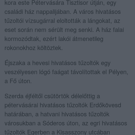
kora este Pétervására Tisztisor útján, egy
családi ház nappalijában. A város hivatásos
tűzoltói vízsugárral eloltották a lángokat, az
eset során nem sérült meg senki. A ház falai
kormozódtak, ezért lakói átmenetileg
rokonokhoz költöztek.
Éjszaka a hevesi hivatásos tűzoltók egy
veszélyesen lógó faágat távolítottak el Pélyen,
a Fő úton.
Szerda éjféltől csütörtök délelőttig a
pétervásárai hivatásos tűzoltók Erdőkövesd
határában, a hatvani hivatásos tűzoltók
városukban a Sóderos úton, az egri hivatásos
tűzoltók Egerben a Kisasszony utcában