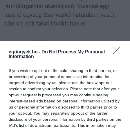
járműforgalmat akadályozó, továbbá egy
tűzoltó egység Szarvaskő határában vasúti
sínekre dőlt fákat távolítottak el.
egriugyek.hu -
Do Not Process My Personal
Information
Ne maradjon le a legfrissebb hírekről, kövessen
bennünket az EGRI ÜGYEK Google Hírek oldalán!
If you wish to opt-out of the sale, sharing to third parties, or
processing of your personal or sensitive information for
targeted advertising by us, please use the below opt-out
section to confirm your selection. Please note that after your
VISSZA A FŐOLDALRA
opt-out request is processed you may continue seeing
interest-based ads based on personal information utilized by
us or personal information disclosed to third parties prior to
your opt-out. You may separately opt-out of the further
disclosure of your personal information by third parties on the
IAB’s list of downstream participants. This information may