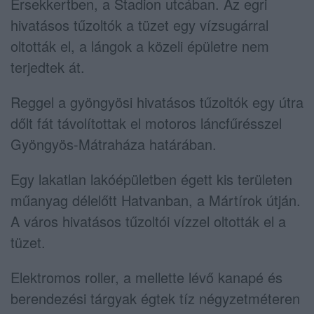
Érsekkertben, a Stadion utcában. Az egri
hivatásos tűzoltók a tüzet egy vízsugárral
oltották el, a lángok a közeli épületre nem
terjedtek át.
Reggel a gyöngyösi hivatásos tűzoltók egy útra
dőlt fát távolítottak el motoros láncfűrésszel
Gyöngyös-Mátraháza határában.
Egy lakatlan lakóépületben égett kis területen
műanyag délelőtt Hatvanban, a Mártírok útján.
A város hivatásos tűzoltói vízzel oltották el a
tüzet.
Elektromos roller, a mellette lévő kanapé és
berendezési tárgyak égtek tíz négyzetméteren