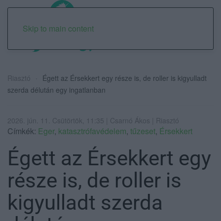
Skip to main content
Riasztó
Égett az Érsekkert egy része is, de roller is kigyulladt
szerda délután egy ingatlanban
2026. jún. 11. Csütörtök, 11:35 | Csarnó Ákos | Riasztó
Címkék:
Eger
,
katasztrófavédelem
,
tűzeset
,
Érsekkert
Égett az Érsekkert egy
része is, de roller is
kigyulladt szerda