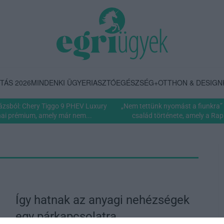
TÁS 2026
MINDENKI ÜGYE
RIASZTÓ
EGÉSZSÉG+
OTTHON & DESIGN
rázsból: Chery Tiggo 9 PHEV Luxury
„Nem tettünk nyomást a fiunkra” 
nai prémium, amely már nem...
család története, amely a Rapi
Így hatnak az anyagi nehézségek
egy párkapcsolatra