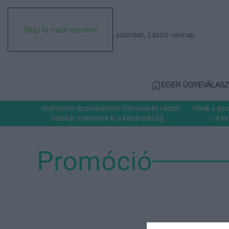
Skip to main content
2026. augusztus 08., szombat, László névnap
EGER ÜGYE
VÁLASZ
Halmentés Szarvaskőnél: őshonos és védett
Hírek a ga
halakat mentettek ki a kiszáradó Eg...
– A kí
Promóció