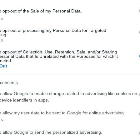
a legfontosabb...
o opt-out of the Sale of my Personal Data.
In
hőmérséklet titka
to opt-out of processing my Personal Data for Targeted
ing.
kos
In
gyan tehetnéd kényelmesebbé mindennapjaidat egy
o opt-out of Collection, Use, Retention, Sale, and/or Sharing
ersonal Data that Is Unrelated with the Purposes for which it
gével? Amikor számít a könnyű használhatóság, a stílus
lected.
 át kell gondolno...
Out
consents
g fontossága
o allow Google to enable storage related to advertising like cookies on
kos
evice identifiers in apps.
bantartása nem könnyű feladat, különösen a férfiak
o allow my user data to be sent to Google for online advertising
ihívásai közepette. A mindennapi rohanás, amit a
s.
letkorral járó vál...
to allow Google to send me personalized advertising.