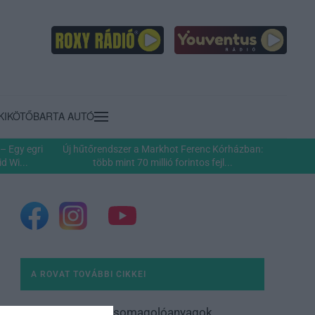
KIKÖTŐ
BARTA AUTÓ
– Egy egri
Új hűtőrendszer a Markhot Ferenc Kórházban:
d Wi...
több mint 70 millió forintos fejl...
A ROVAT TOVÁBBI CIKKEI
Csomagolóanyagok