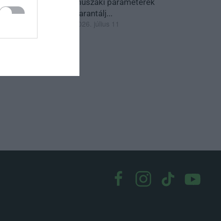
műszaki paraméterek
garantálj...
2026. július 11