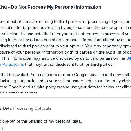
2026. június 28
| Csarnó Ákos
.hu -
Do Not Process My Personal Information
A pénz önmagában nem garantálja a boldogságot,
ugyanakkor tagadhatatlan, hogy az anyagi
to opt-out of the sale, sharing to third parties, or processing of your per
formation for targeted advertising by us, please use the below opt-out s
biztonság jelentős hatással van az életminőségre
r selection. Please note that after your opt-out request is processed y
és a párkapcsolatok stabilitására. Amikor egy pár
eing interest-based ads based on personal information utilized by us or
pénzügyi nehézségekkel szembesül, a
disclosed to third parties prior to your opt-out. You may separately opt-
mindennapok során olyan feszültségek jelenhetnek
losure of your personal information by third parties on the IAB’s list of
meg, amelyek korábban nem léteztek, és ezek
. This information may also be disclosed by us to third parties on the
IA
komoly próbat...
Participants
that may further disclose it to other third parties.
 that this website/app uses one or more Google services and may gath
TOVÁBB...
including but not limited to your visit or usage behaviour. You may click 
 to Google and its third-party tags to use your data for below specifi
ogle consent section.
 drágakövekkel ékesített ékszerek
l Data Processing Opt Outs
kos
o opt-out of the Sharing of my personal data.
mberi érzelmek, elköteleződés és elegancia jelképei.
In
 el az életünkben az esküvői és eljegyzési gyűrűk,