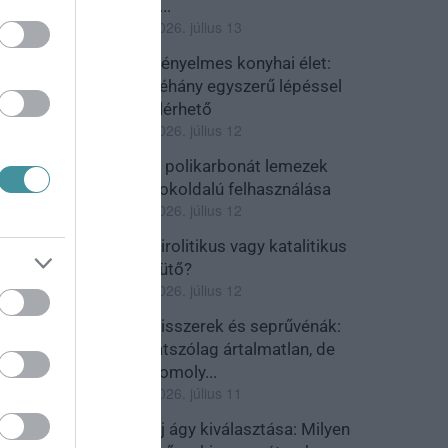
a...
2026. július 13
Kényelmes konyhai élet:
néhány egyszerű lépéssel
elérhető
2026. július 12
A polikarbonát lemezek
sokoldalú felhasználása
2026. július 12
Pirolitikus vagy katalitikus
sütő?
2026. július 12
Visszerek és seprűvénák:
látszólag ártalmatlan, de
komoly...
2026. július 11
Új ágy kiválasztása: Milyen