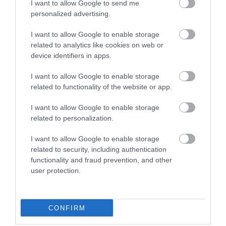
I want to allow Google to send me
personalized advertising.
I want to allow Google to enable storage
related to analytics like cookies on web or
device identifiers in apps.
Legfrissebb híreink
I want to allow Google to enable storage
related to functionality of the website or app.
KÉT AUTÓ ÜTKÖZÖTT BOGÁCSON, A
I want to allow Google to enable storage
MENTŐK IS A HELYSZÍNRE ÉRKE...
related to personalization.
2026. augusztus 06
|
Riasztó
I want to allow Google to enable storage
related to security, including authentication
functionality and fraud prevention, and other
user protection.
HÍREK A GARÁZSBÓL: CHERY TIGGO 9
PHEV LUXURY – A KÍNAI PR...
2026. augusztus 06
|
Barta Autó
CONFIRM