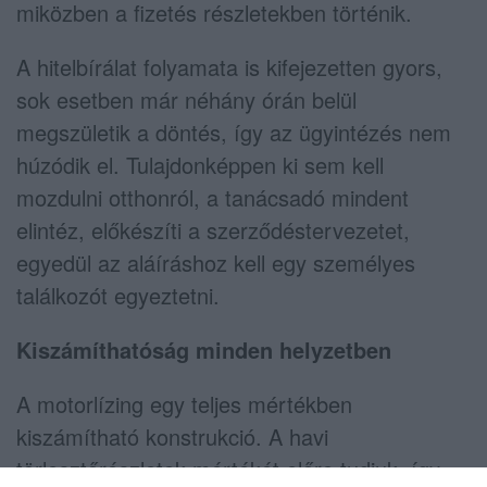
miközben a fizetés részletekben történik.
A hitelbírálat folyamata is kifejezetten gyors,
sok esetben már néhány órán belül
megszületik a döntés, így az ügyintézés nem
húzódik el. Tulajdonképpen ki sem kell
mozdulni otthonról, a tanácsadó mindent
elintéz, előkészíti a szerződéstervezetet,
egyedül az aláíráshoz kell egy személyes
találkozót egyeztetni.
Kiszámíthatóság minden helyzetben
A motorlízing egy teljes mértékben
kiszámítható konstrukció. A havi
törlesztőrészletek mértékét előre tudjuk, így