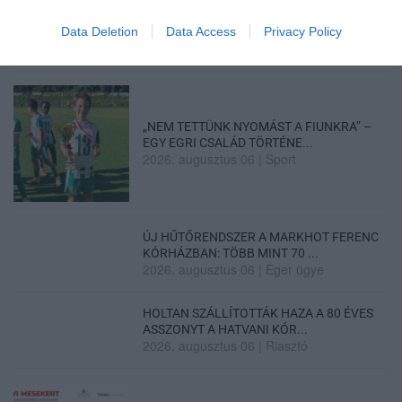
Data Deletion
Data Access
Privacy Policy
LAKÓÉPÜLETEK LÁNGOLTAK SZERDÁN
2026. augusztus 06
|
Riasztó
„NEM TETTÜNK NYOMÁST A FIUNKRA” –
EGY EGRI CSALÁD TÖRTÉNE...
2026. augusztus 06
|
Sport
ÚJ HŰTŐRENDSZER A MARKHOT FERENC
KÓRHÁZBAN: TÖBB MINT 70 ...
2026. augusztus 06
|
Eger ügye
HOLTAN SZÁLLÍTOTTÁK HAZA A 80 ÉVES
ASSZONYT A HATVANI KÓR...
2026. augusztus 06
|
Riasztó