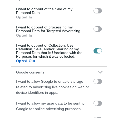
use your data for below specified purposes in below Google
nem szükséges a teljes vételárat azonnal
consent section.
I want to opt-out of the Sale of my
Personal Data.
kifizetni, a vásárló akár magasabb
Opted In
kategóriában is gondolkodhat, mint amit egy
I want to opt-out of processing my
összegben történő vásárlás esetén
Personal Data for Targeted Advertising.
Opted In
megengedhetne magának.
I want to opt-out of Collection, Use,
Retention, Sale, and/or Sharing of my
(Szponzorált tartalom)
Personal Data that Is Unrelated with the
Purposes for which it was collected.
Opted Out
Google consents
Ne maradjon le a legfrissebb hírekről, kövessen
I want to allow Google to enable storage
bennünket az EGRI ÜGYEK Google Hírek oldalán!
related to advertising like cookies on web or
device identifiers in apps.
I want to allow my user data to be sent to
VISSZA A FŐOLDALRA
Google for online advertising purposes.