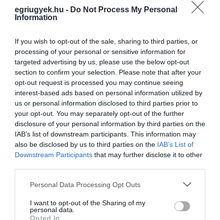
pontosan tervezhetővé válik, hogy mekkora
egriugyek.hu -
Do Not Process My Personal
Information
kiadással kell számolni a futamidő alatt. Ez
segít abban, hogy a motor fenntartása ne
If you wish to opt-out of the sale, sharing to third parties, or
okozzon váratlan pénzügyi megterhelést. Az
processing of your personal or sensitive information for
targeted advertising by us, please use the below opt-out
önerő mértéke általában a vételár egy részét
section to confirm your selection. Please note that after your
teszi ki, minimum 20%, de ez a motor
opt-out request is processed you may continue seeing
értékétől, vételárától és a hitelbírálat
interest-based ads based on personal information utilized by
us or personal information disclosed to third parties prior to
eredményétől függ elsősorban.
your opt-out. You may separately opt-out of the further
disclosure of your personal information by third parties on the
Mindenki számára elérhető konstrukció
IAB’s list of downstream participants. This information may
also be disclosed by us to third parties on the
IAB’s List of
Downstream Participants
that may further disclose it to other
Tulajdonképpen a motorlízing lehetőségével
third parties.
magánszemélyek, egyéni vállalkozók és cégek
Please note that this website/app uses one or more Google
Personal Data Processing Opt Outs
is élhetnek. Természetesen minden esetben
services and may gather and store information including but
érdemes mérlegelni, hogy melyik típus,
not limited to your visit or usage behaviour. You may click to
I want to opt-out of the Sharing of my
personal data.
grant or deny consent to Google and its third-party tags to
futamidő, motor lesz az ideális választás. Mivel
Opted In