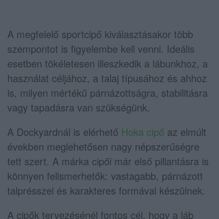
A megfelelő sportcipő kiválasztásakor több
szempontot is figyelembe kell venni. Ideális
esetben tökéletesen illeszkedik a lábunkhoz, a
használat céljához, a talaj típusához és ahhoz
is, milyen mértékű párnázottságra, stabilitásra
vagy tapadásra van szükségünk.
A Dockyardnál is elérhető
Hoka cipő
az elmúlt
években meglehetősen nagy népszerűségre
tett szert. A márka cipői már első pillantásra is
könnyen felismerhetők: vastagabb, párnázott
talprésszel és karakteres formával készülnek.
A cipők tervezésénél fontos cél, hogy a láb