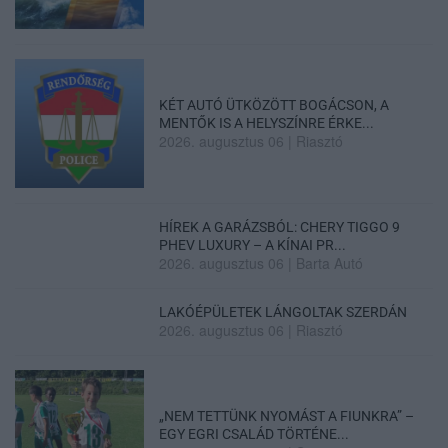
KÉT AUTÓ ÜTKÖZÖTT BOGÁCSON, A
MENTŐK IS A HELYSZÍNRE ÉRKE...
2026. augusztus 06
|
Riasztó
HÍREK A GARÁZSBÓL: CHERY TIGGO 9
PHEV LUXURY – A KÍNAI PR...
2026. augusztus 06
|
Barta Autó
LAKÓÉPÜLETEK LÁNGOLTAK SZERDÁN
2026. augusztus 06
|
Riasztó
„NEM TETTÜNK NYOMÁST A FIUNKRA” –
EGY EGRI CSALÁD TÖRTÉNE...