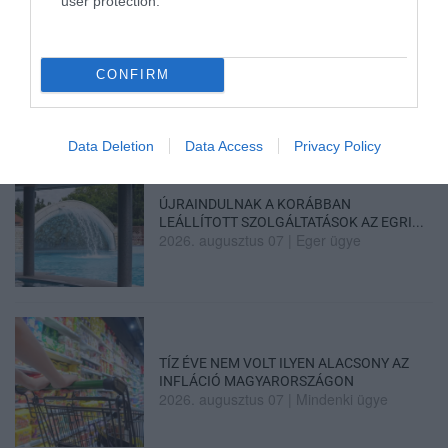
user protection.
CONFIRM
TANULJ NÉMETÜL OTTHONRÓL: A
DIGITÁLIS TANULÁS ELŐNYEI
2026. augusztus 07
|
Promóció
Data Deletion
Data Access
Privacy Policy
ÚJRAINDULNAK A KORÁBBAN
LEÁLLÍTOTT SZOLGÁLTATÁSOK AZ EGRI...
2026. augusztus 07
|
Eger ügye
TÍZ ÉVE NEM VOLT ILYEN ALACSONY AZ
INFLÁCIÓ MAGYARORSZÁGON
2026. augusztus 07
|
Mindenki ügye