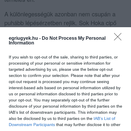
A különlegességük azonban nem csupán a
puhább lépésérzetben rejlik. Sok Hoka cipő
úgynevezett gördülő talpkialakítással készül,
egriugyek.hu -
Do Not Process My Personal
amely segíti a láb természetes előrehaladó
Information
mozgását. Ennek köszönhetően sokkal
könnyebb menni bennük például gyaloglás
If you wish to opt-out of the sale, sharing to third parties, or
processing of your personal or sensitive information for
közben.
targeted advertising by us, please use the below opt-out
section to confirm your selection. Please note that after your
A márka emellett nagy hangsúlyt fektet arra is,
opt-out request is processed you may continue seeing
interest-based ads based on personal information utilized by
hogy a jelentős párnázottság ellenére a cipők
us or personal information disclosed to third parties prior to
ne váljanak túl nehézzé. A modern
your opt-out. You may separately opt-out of the further
habanyagok és könnyű szerkezeti elemek
disclosure of your personal information by third parties on the
IAB’s list of downstream participants. This information may
segítségével kis súlyúak maradnak, ami
also be disclosed by us to third parties on the
IAB’s List of
hozzájárul a komfortos viselethez és a
Downstream Participants
that may further disclose it to other
third parties.