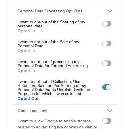
dinamikusabb mozgáshoz.
Please note that this website/app uses one or more Google
Personal Data Processing Opt Outs
Többféle Hoka cipő létezik
services and may gather and store information including but
not limited to your visit or usage behaviour. You may click to
I want to opt-out of the Sharing of my
personal data.
grant or deny consent to Google and its third-party tags to
Fontos tudni, hogy a Hoka kínálatában számos
Opted In
use your data for below specified purposes in below Google
különböző modell található, amelyek eltérő
consent section.
I want to opt-out of the Sale of my
Personal Data.
tulajdonságokkal rendelkeznek. Például egyes
Opted In
cipőket kifejezetten aszfaltos futáshoz,
I want to opt-out of processing my
másokat pedig terepfutáshoz vagy túrázáshoz
Personal Data for Targeted Advertising.
Opted In
terveztek. Bármilyen célra is tervezed
I want to opt-out of Collection, Use,
használni, biztos lehetsz benne, hogy a Hoka-
Retention, Sale, and/or Sharing of my
Personal Data that Is Unrelated with the
val lábaid jó kezekben - pontosabban cipőkben
Purposes for which it was collected.
Opted Out
lesznek!
Google consents
(Szponzorált tartalom)
I want to allow Google to enable storage
related to advertising like cookies on web or