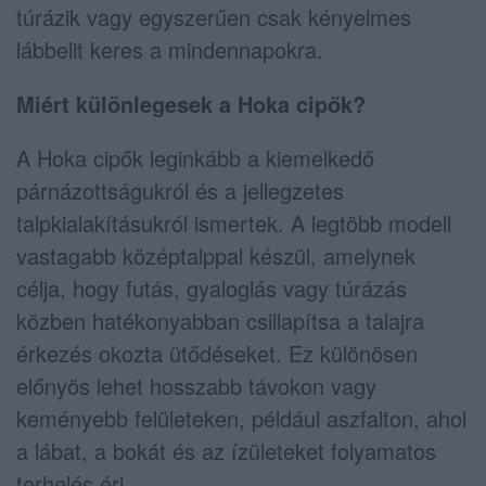
túrázik vagy egyszerűen csak kényelmes
lábbelit keres a mindennapokra.
Miért különlegesek a Hoka cipők?
A Hoka cipők leginkább a kiemelkedő
párnázottságukról és a jellegzetes
talpkialakításukról ismertek. A legtöbb modell
vastagabb középtalppal készül, amelynek
célja, hogy futás, gyaloglás vagy túrázás
közben hatékonyabban csillapítsa a talajra
érkezés okozta ütődéseket. Ez különösen
előnyös lehet hosszabb távokon vagy
keményebb felületeken, például aszfalton, ahol
a lábat, a bokát és az ízületeket folyamatos
terhelés éri.