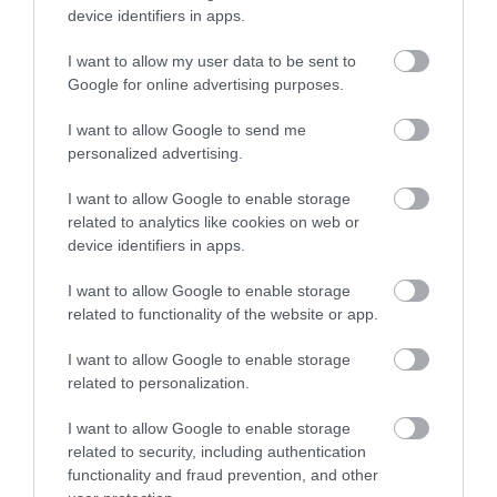
device identifiers in apps.
I want to allow my user data to be sent to
Ne maradjon le a legfrissebb hírekről, kövessen
Google for online advertising purposes.
bennünket az EGRI ÜGYEK Google Hírek oldalán!
I want to allow Google to send me
personalized advertising.
VISSZA A FŐOLDALRA
I want to allow Google to enable storage
related to analytics like cookies on web or
device identifiers in apps.
I want to allow Google to enable storage
related to functionality of the website or app.
Legfrissebb híreink
I want to allow Google to enable storage
related to personalization.
I want to allow Google to enable storage
related to security, including authentication
TÖBB MINT EGY HÓNAP IS LEHET, MIRE
TELJESEN ÚJRAINDUL A P...
functionality and fraud prevention, and other
2026. augusztus 07
|
Mindenki ügye