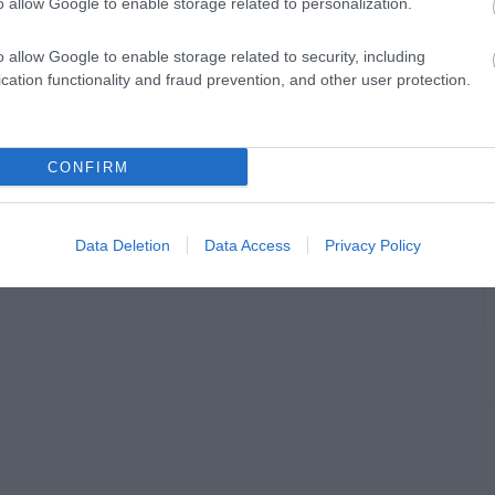
o allow Google to enable storage related to personalization.
 bármerre is jársz a világban.
o allow Google to enable storage related to security, including
cation functionality and fraud prevention, and other user protection.
CONFIRM
en bennünket az EGRI ÜGYEK Google Hírek oldalán!
Data Deletion
Data Access
Privacy Policy