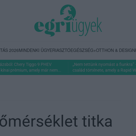
TÁS 2026
MINDENKI ÜGYE
RIASZTÓ
EGÉSZSÉG+
OTTHON & DESIGN
rázsból: Chery Tiggo 9 PHEV
„Nem tettünk nyomást a fiunkra” 
 kínai prémium, amely már nem...
család története, amely a Rapid Wi
hőmérséklet titka