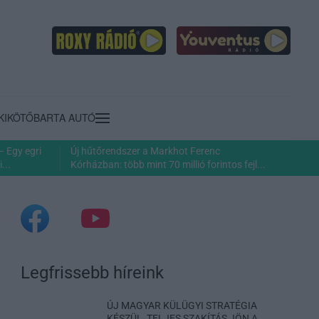
KIKÖTŐ
BARTA AUTÓ
– Egy egri
Új hűtőrendszer a Markhot Ferenc
...
Kórházban: több mint 70 millió forintos fejl...
Legfrissebb híreink
ÚJ MAGYAR KÜLÜGYI STRATÉGIA
KÉSZÜL, TELJES SZAKÍTÁS JÖN A...