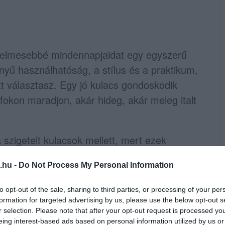
yelmesebbé mindennapjaidat egy egyszerű
yű használhatóság, a stílus és a praktikum,
t választasz. Egy jó kulacs gondoskodik
őfokon maradjon, akár hideg, akár meleg italt
zigetelt kulacsok mellett, mert ezek
klet megtartására egy hosszú nap során.
.hu -
Do Not Process My Personal Information
to opt-out of the sale, sharing to third parties, or processing of your per
formation for targeted advertising by us, please use the below opt-out s
ozunk azzal a kihívással, hogyan tartsuk
r selection. Please note that after your opt-out request is processed y
 Diszkontnál kapható szigetelt kulacsok
eing interest-based ads based on personal information utilized by us or