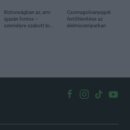
Biztonságban az, ami
Csomagolóanyagok
igazán fontos –
fertőtlenítése az
személyre szabott bi...
élelmiszeriparban