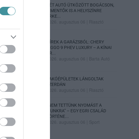
KÉT AUTÓ ÜTKÖZÖTT BOGÁCSON,
A MENTŐK IS A HELYSZÍNRE
ÉRKE...
2026. augusztus 06
|
Riasztó
HÍREK A GARÁZSBÓL: CHERY
TIGGO 9 PHEV LUXURY – A KÍNAI
PR...
2026. augusztus 06
|
Barta Autó
LAKÓÉPÜLETEK LÁNGOLTAK
SZERDÁN
2026. augusztus 06
|
Riasztó
„NEM TETTÜNK NYOMÁST A
FIUNKRA” – EGY EGRI CSALÁD
TÖRTÉNE...
2026. augusztus 06
|
Sport