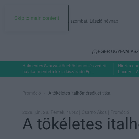
Skip to main content
2026. augusztus 08., szombat, László névnap
EGER ÜGYE
VÁLASZ
Halmentés Szarvaskőnél: őshonos és védett
Hírek a ga
halakat mentettek ki a kiszáradó Eg...
Luxury – A
Promóció
A tökéletes italhőmérséklet titka
2026. jún. 26. Péntek, 18:42 | Csarnó Ákos | Promóció
A tökéletes ital