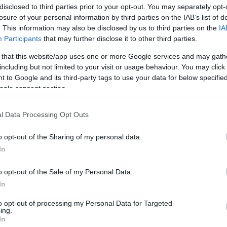
disclosed to third parties prior to your opt-out. You may separately opt-
ivást is lehetővé teszik, amikor úton vagy.
losure of your personal information by third parties on the IAB’s list of
kulacsok kiváló példák erre, hiszen órákon át
. This information may also be disclosed by us to third parties on the
IA
ulacs olyan, mint egy csendes társ, aki
Participants
that may further disclose it to other third parties.
vagy éppen a természet lágy ölén.
 that this website/app uses one or more Google services and may gath
including but not limited to your visit or usage behaviour. You may click 
 to Google and its third-party tags to use your data for below specifi
ogle consent section.
k készültek. Gondolj bele, hogy otthoni
l Data Processing Opt Outs
 irodai munka során, autózás közben,
 csak otthon – egy minőségi kulacs
o opt-out of the Sharing of my personal data.
asználat sem elhanyagolható: akik strapabíró
In
zámára a rozsdamentes acél kulacsok
o opt-out of the Sale of my Personal Data.
rmékek nemcsak esztétikailag vonzók, hanem
In
.
to opt-out of processing my Personal Data for Targeted
ing.
In