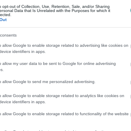
o opt-out of Collection, Use, Retention, Sale, and/or Sharing
kulacs megkönnyítheti az életedet nap mint
ersonal Data that Is Unrelated with the Purposes for which it
lected.
i a hosszan tartó használatot, így nem kell
Out
Az acél kulacsok ellenállnak a mindennapi
consents
kozott használatról. Ráadásul az ital
o allow Google to enable storage related to advertising like cookies on
odnak, így bármerre jársz, nem kell meleg
evice identifiers in apps.
yek nem találják el a megfelelő hőfokot.
o allow my user data to be sent to Google for online advertising
e termékekkel áll a vásárlók szolgálatára,
s.
ldásokat. Tudtad, hogy nemcsak tetováló
to allow Google to send me personalized advertising.
alkoznak, hanem mindennapi eszközök széles
Nem véletlen, hogy egyre többen vásárolnak
o allow Google to enable storage related to analytics like cookies on
evice identifiers in apps.
nek.
o allow Google to enable storage related to functionality of the website
 azt a kulacsot, ami mentesít a napi
a megfizethetőség és a hőtartó képesség az,