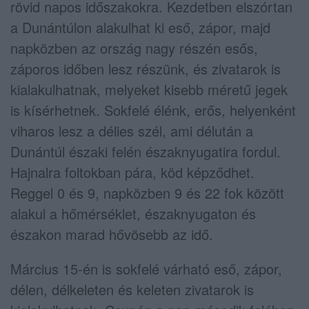
rövid napos időszakokra. Kezdetben elszórtan
a Dunántúlon alakulhat ki eső, zápor, majd
napközben az ország nagy részén esős,
záporos időben lesz részünk, és zivatarok is
kialakulhatnak, melyeket kisebb méretű jegek
is kísérhetnek. Sokfelé élénk, erős, helyenként
viharos lesz a délies szél, ami délután a
Dunántúl északi felén északnyugatira fordul.
Hajnalra foltokban pára, köd képződhet.
Reggel 0 és 9, napközben 9 és 22 fok között
alakul a hőmérséklet, északnyugaton és
északon marad hővösebb az idő.
Március 15-én is sokfelé várható eső, zápor,
délen, délkeleten és keleten zivatarok is