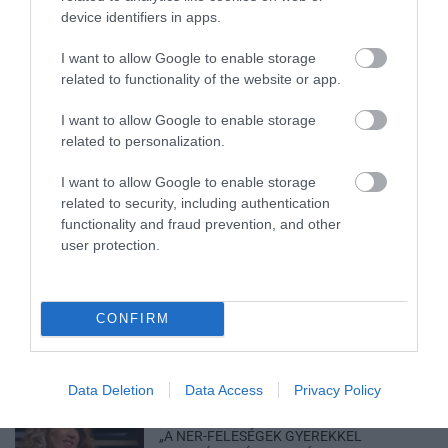
2026. augusztus 06
|
Környék ügye
device identifiers in apps.
I want to allow Google to enable storage
related to functionality of the website or app.
KATONAI HELIKOPTEREK SEGÍTIK AZ
I want to allow Google to enable storage
OLTÁST A DÉDESTAPOLCSÁNYI...
related to personalization.
2026. augusztus 05
|
Riasztó
I want to allow Google to enable storage
related to security, including authentication
functionality and fraud prevention, and other
user protection.
VISSZATÉR EGER BELVÁROSÁNAK
LEGNAGYOBB BORÜNNEPE: AUGUSZT...
2026. augusztus 05
|
Programok
CONFIRM
Data Deletion
Data Access
Privacy Policy
„A NER-FELESÉGEK GYEREKKEL