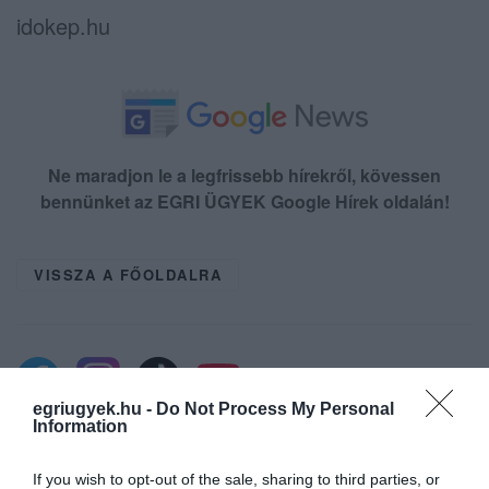
idokep.hu
Ne maradjon le a legfrissebb hírekről, kövessen
bennünket az EGRI ÜGYEK Google Hírek oldalán!
VISSZA A FŐOLDALRA
egriugyek.hu -
Do Not Process My Personal
Information
Legfrissebb híreink
If you wish to opt-out of the sale, sharing to third parties, or