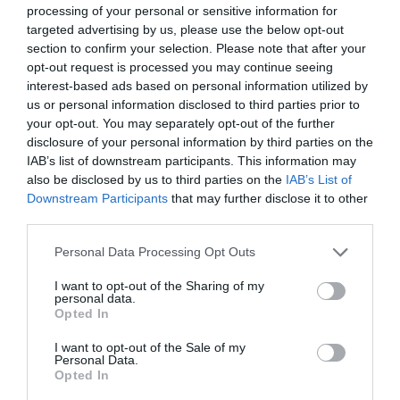
processing of your personal or sensitive information for
targeted advertising by us, please use the below opt-out
section to confirm your selection. Please note that after your
„NEM TETTÜNK NYOMÁST A FIUNKRA” –
opt-out request is processed you may continue seeing
EGY EGRI CSALÁD TÖRTÉNE...
2026. augusztus 06
|
Sport
interest-based ads based on personal information utilized by
us or personal information disclosed to third parties prior to
your opt-out. You may separately opt-out of the further
disclosure of your personal information by third parties on the
IAB’s list of downstream participants. This information may
also be disclosed by us to third parties on the
IAB’s List of
ÚJ HŰTŐRENDSZER A MARKHOT FERENC
Downstream Participants
that may further disclose it to other
KÓRHÁZBAN: TÖBB MINT 70 ...
third parties.
2026. augusztus 06
|
Eger ügye
Please note that this website/app uses one or more Google
Personal Data Processing Opt Outs
services and may gather and store information including but
not limited to your visit or usage behaviour. You may click to
I want to opt-out of the Sharing of my
personal data.
grant or deny consent to Google and its third-party tags to
Opted In
use your data for below specified purposes in below Google
HOLTAN SZÁLLÍTOTTÁK HAZA A 80 ÉVES
consent section.
I want to opt-out of the Sale of my
ASSZONYT A HATVANI KÓR...
Personal Data.
2026. augusztus 06
|
Riasztó
Opted In