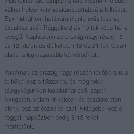
kialakulhatnak. Csupán a nap második felében
válhat helyenként szakadozottabbá a felhőzet.
Egy hidegfront hatására élénk, erős lesz az
északias szél. Reggelre 2 és 10 fok közé hűl a
levegő. Napközben az ország nagy részén 6
és 12, délen és délkeleten 13 és 21 fok között
alakul a legmagasabb hőmérséklet.
Vasárnap az ország nagy részén továbbra is a
felhőké lesz a főszerep, és még több
tájegységünkön kialakulhat eső, zápor.
Nyugaton, valamint keleten és északkeleten
élénk lesz az északias szél. Hidegebb lesz a
reggel, napközben pedig 8-13 fokot
mérhetünk.