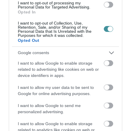
I want to opt-out of processing my
Personal Data for Targeted Advertising.
Opted In
I want to opt-out of Collection, Use,
GÁRDONYI MESEKERT VÁRJA A
Retention, Sale, and/or Sharing of my
CSALÁDOKAT – HÁROM NAPON ÁT ING...
Personal Data that Is Unrelated with the
Purposes for which it was collected.
2026. augusztus 06
|
Programok
Opted Out
Google consents
I want to allow Google to enable storage
related to advertising like cookies on web or
MAGYAR PÉTER: KIÍRJÁK AZ ELSŐ
device identifiers in apps.
SZÉLERŐMŰVI PÁLYÁZATOKAT, M...
2026. augusztus 06
|
Mindenki ügye
I want to allow my user data to be sent to
Google for online advertising purposes.
I want to allow Google to send me
personalized advertising.
ELOLTOTTÁK A TÜZET
DÉDESTAPOLCSÁNYNÁL, KILENCÓRÁS
I want to allow Google to enable storage
KÜZDELE...
related to analytics like cookies on web or