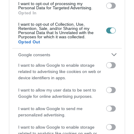
I want to opt-out of processing my
Personal Data for Targeted Advertising.
Opted In
I want to opt-out of Collection, Use,
TANULJ NÉMETÜL OTTHONRÓL: A
Retention, Sale, and/or Sharing of my
Personal Data that Is Unrelated with the
DIGITÁLIS TANULÁS ELŐNYEI
Purposes for which it was collected.
2026. augusztus 07
|
Promóció
Opted Out
Google consents
I want to allow Google to enable storage
related to advertising like cookies on web or
ÚJRAINDULNAK A KORÁBBAN
device identifiers in apps.
LEÁLLÍTOTT SZOLGÁLTATÁSOK AZ EGRI...
2026. augusztus 07
|
Eger ügye
I want to allow my user data to be sent to
Google for online advertising purposes.
I want to allow Google to send me
personalized advertising.
TÍZ ÉVE NEM VOLT ILYEN ALACSONY AZ
I want to allow Google to enable storage
INFLÁCIÓ MAGYARORSZÁGON
2026. augusztus 07
|
Mindenki ügye
related to analytics like cookies on web or