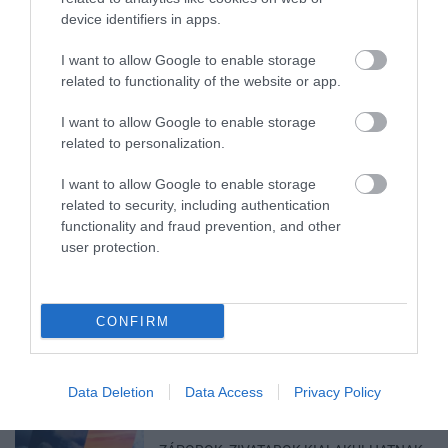
device identifiers in apps.
I want to allow Google to enable storage
related to functionality of the website or app.
I want to allow Google to enable storage
MINDHÁROM ÜTEMBEN DOLGOZNAK A 25-
ÖS FŐÚTON EGERBEN
related to personalization.
2026. augusztus 07
|
Eger ügye
I want to allow Google to enable storage
related to security, including authentication
functionality and fraud prevention, and other
user protection.
HALMENTÉS SZARVASKŐNÉL: ŐSHONOS
ÉS VÉDETT HALAKAT MENTETT...
2026. augusztus 07
|
Környék ügye
CONFIRM
Data Deletion
Data Access
Privacy Policy