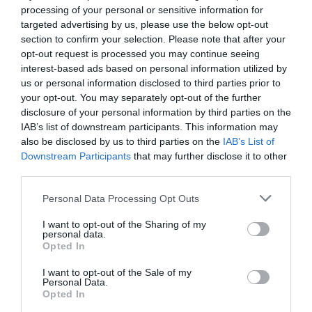
processing of your personal or sensitive information for
targeted advertising by us, please use the below opt-out
section to confirm your selection. Please note that after your
ÚJ MAGYAR KÜLÜGYI STRATÉGIA KÉSZÜL,
opt-out request is processed you may continue seeing
TELJES SZAKÍTÁS JÖN A...
2026. augusztus 08
|
Mindenki ügye
interest-based ads based on personal information utilized by
us or personal information disclosed to third parties prior to
your opt-out. You may separately opt-out of the further
disclosure of your personal information by third parties on the
IAB’s list of downstream participants. This information may
also be disclosed by us to third parties on the
IAB’s List of
TATA ELBŰVÖLŐ LÁTVÁNYOSSÁGAI,
Downstream Participants
that may further disclose it to other
AMIKÉRT ÉRDEMES MEGNÉZNI
third parties.
2026. augusztus 08
|
Promóció
Please note that this website/app uses one or more Google
Personal Data Processing Opt Outs
services and may gather and store information including but
not limited to your visit or usage behaviour. You may click to
I want to opt-out of the Sharing of my
personal data.
grant or deny consent to Google and its third-party tags to
Opted In
use your data for below specified purposes in below Google
TÖBB MINT EGY HÓNAP IS LEHET, MIRE
consent section.
I want to opt-out of the Sale of my
TELJESEN ÚJRAINDUL A P...
Personal Data.
2026. augusztus 07
|
Mindenki ügye
Opted In