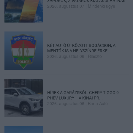
ZÁPOROK, ZIVATAROK KIALAKULHATNAK
2026. augusztus 07
|
Mindenki ügye
KÉT AUTÓ ÜTKÖZÖTT BOGÁCSON, A
MENTŐK IS A HELYSZÍNRE ÉRKE...
2026. augusztus 06
|
Riasztó
HÍREK A GARÁZSBÓL: CHERY TIGGO 9
PHEV LUXURY – A KÍNAI PR...
2026. augusztus 06
|
Barta Autó