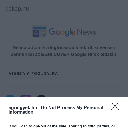
idokep.hu
Ne maradjon le a legfrissebb hírekről, kövessen
bennünket az EGRI ÜGYEK Google Hírek oldalán!
VISSZA A FŐOLDALRA
egriugyek.hu -
Do Not Process My Personal
Information
Legfrissebb híreink
If you wish to opt-out of the sale, sharing to third parties, or