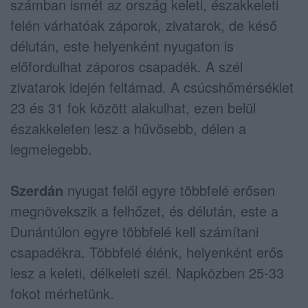
számban ismét az ország keleti, északkeleti
felén várhatóak záporok, zivatarok, de késő
délután, este helyenként nyugaton is
előfordulhat záporos csapadék. A szél
zivatarok idején feltámad. A csúcshőmérséklet
23 és 31 fok között alakulhat, ezen belül
északkeleten lesz a hűvösebb, délen a
legmelegebb.
Szerdán
nyugat felől egyre többfelé erősen
megnövekszik a felhőzet, és délután, este a
Dunántúlon egyre többfelé kell számítani
csapadékra. Többfelé élénk, helyenként erős
lesz a keleti, délkeleti szél. Napközben 25-33
fokot mérhetünk.