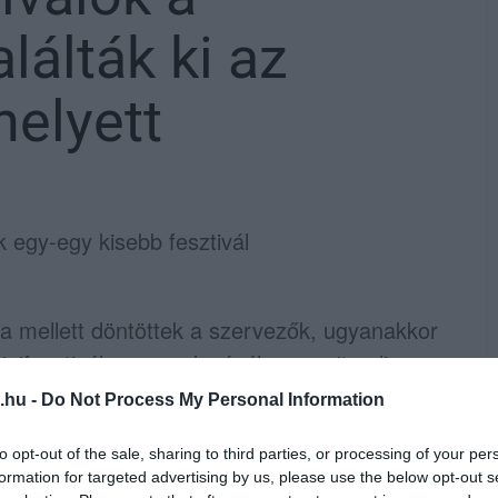
alálták ki az
elyett
egy-egy kisebb fesztivál
a mellett döntöttek a szervezők, ugyanakkor
nifesztivál megrendezéséhez, amit online
lt be a
Telex
.
.hu -
Do Not Process My Personal Information
m olyan 50-100 fős társaságokat kerestek a
to opt-out of the sale, sharing to third parties, or processing of your per
formation for targeted advertising by us, please use the below opt-out s
ni július végén, augusztus elején. Az ország