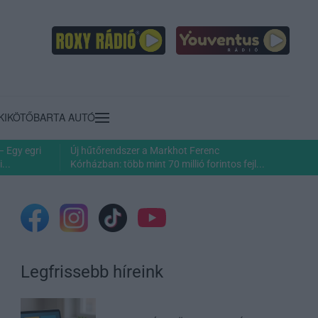
KIKÖTŐ
BARTA AUTÓ
– Egy egri
Új hűtőrendszer a Markhot Ferenc
...
Kórházban: több mint 70 millió forintos fejl...
Legfrissebb híreink