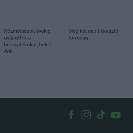
Közmédiások évekig
Még két nap tikkasztó
gyűjtötték a
forróság
bizonyítékokat, belső
dok...