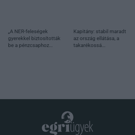
„A NER-feleségek
Kapitány: stabil maradt
gyerekkel biztosították
az ország ellátása, a
be a pénzcsaphoz...
takarékossá...