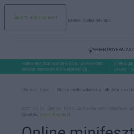
Skip to main content
2026. augusztus 07., péntek, Ibolya névnap
EGER ÜGYE
VÁLASZ
Halmentés Szarvaskőnél: őshonos és védett
Hírek a ga
halakat mentettek ki a kiszáradó Eg...
Luxury – A
Mindenki Ügye
Online minifesztiválok a láthatáron: ezt 
2021. júl. 21. Szerda, 18:03 | Barna Benedek | Mindenki ü
Címkék:
zene
,
fesztivál
Online minifeszt