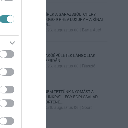
HÍREK A GARÁZSBÓL: CHERY
TIGGO 9 PHEV LUXURY – A KÍNAI
PR...
2026. augusztus 06
|
Barta Autó
LAKÓÉPÜLETEK LÁNGOLTAK
SZERDÁN
2026. augusztus 06
|
Riasztó
„NEM TETTÜNK NYOMÁST A
FIUNKRA” – EGY EGRI CSALÁD
TÖRTÉNE...
2026. augusztus 06
|
Sport