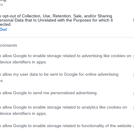
In
o opt-out of Collection, Use, Retention, Sale, and/or Sharing
ersonal Data that Is Unrelated with the Purposes for which it
lected.
Out
en bennünket az EGRI ÜGYEK Google Hírek oldalán!
consents
o allow Google to enable storage related to advertising like cookies on
evice identifiers in apps.
o allow my user data to be sent to Google for online advertising
s.
to allow Google to send me personalized advertising.
o allow Google to enable storage related to analytics like cookies on
evice identifiers in apps.
o allow Google to enable storage related to functionality of the website