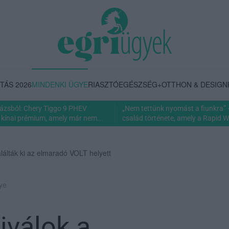
TÁS 2026
MINDENKI ÜGYE
RIASZTÓ
EGÉSZSÉG+
OTTHON & DESIGN
rázsból: Chery Tiggo 9 PHEV
„Nem tettünk nyomást a fiunkra” 
 kínai prémium, amely már nem...
család története, amely a Rapid Wi
találták ki az elmaradó VOLT helyett
gye
iválok a