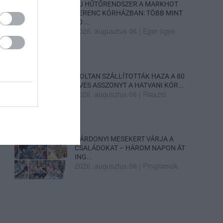
ÚJ HŰTŐRENDSZER A MARKHOT
FERENC KÓRHÁZBAN: TÖBB MINT
70 ...
2026. augusztus 06
|
Eger ügye
HOLTAN SZÁLLÍTOTTÁK HAZA A 80
ÉVES ASSZONYT A HATVANI KÓR...
2026. augusztus 06
|
Riasztó
GÁRDONYI MESEKERT VÁRJA A
CSALÁDOKAT – HÁROM NAPON ÁT
ING...
2026. augusztus 06
|
Programok