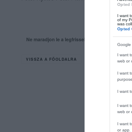
Opted 
I want t
of my P
was col
Opted 
Ne maradjon le a legfrissebb hírekről, kövess
Google 
I want t
VISSZA A FŐOLDALRA
web or d
I want t
purpose
I want 
I want t
web or d
I want t
or app.