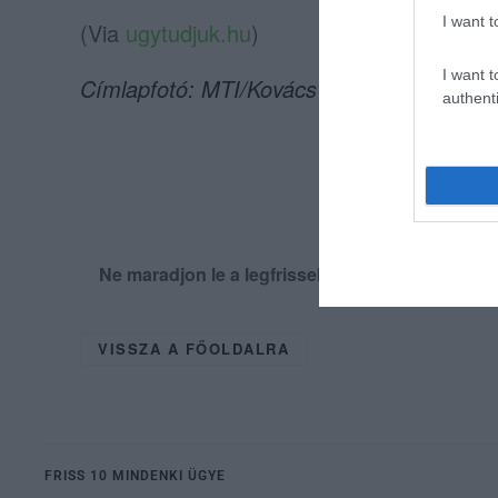
I want t
(Via
ugytudjuk.hu
)
I want t
Címlapfotó: MTI/Kovács Tamás
authenti
Ne maradjon le a legfrissebb hírekről, kövess
VISSZA A FŐOLDALRA
FRISS 10 MINDENKI ÜGYE