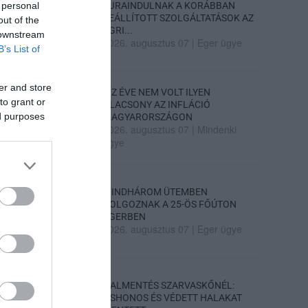
 personal
ÚJRAINDULNAK A KORÁBBAN
LEÁLLÍTOTT SZOLGÁLTATÁSOK AZ
out of the
EGRI...
 downstream
2026. augusztus 07
|
Eger ügye
B’s List of
er and store
TÍZ ÉVE NEM VOLT ILYEN
to grant or
ALACSONY AZ INFLÁCIÓ
ed purposes
MAGYARORSZÁGON
2026. augusztus 07
|
Mindenki
ügye
MINDHÁROM ÜTEMBEN
DOLGOZNAK A 25-ÖS FŐÚTON
EGERBEN
2026. augusztus 07
|
Eger ügye
HALMENTÉS SZARVASKŐNÉL:
ŐSHONOS ÉS VÉDETT HALAKAT