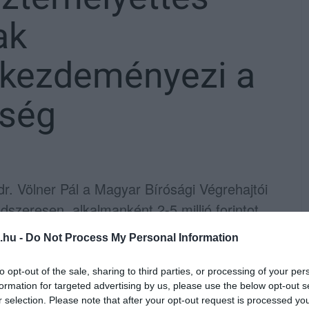
ak
 kezdeményezi a
zség
dr. Völner Pál a Magyar Bírósági Végrehajtói
dszeresen, alkalmanként 2-5 millió forintot
.hu -
Do Not Process My Personal Information
vesztegetés bűntette és más bűncselekmény
to opt-out of the sale, sharing to third parties, or processing of your per
yeként indítványt tett az Országgyűlés
formation for targeted advertising by us, please use the below opt-out s
r selection. Please note that after your opt-out request is processed y
yűlési képviselő mentelmi jogának