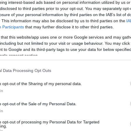
eing interest-based ads based on personal information utilized by us or
yészség közleményéből
.
disclosed to third parties prior to your opt-out. You may separately opt-
losure of your personal information by third parties on the IAB’s list of
 Igazságügyi Minisztérium
. This information may also be disclosed by us to third parties on the
IA
Participants
that may further disclose it to other third parties.
ra, aki 2019 augusztusától a Magyar Bírósági
 that this website/app uses one or more Google services and may gath
ellátó miniszteri biztos is egyben.
including but not limited to your visit or usage behaviour. You may click 
 to Google and its third-party tags to use your data for below specifi
olyamatban lévő nyomozásban megalapozott
ogle consent section.
 a Magyar Bírósági Végrehajtói Kar elnökétől
almanként 2-5 millió forintot kapott.
l Data Processing Opt Outs
o opt-out of the Sharing of my personal data.
lőny ellentételezéseként – felügyeleti,
In
– vállalta, hogy konkrét ügyeket intéz, a
érésének megfelelően. Dr. Völner Pál
o opt-out of the Sale of my Personal Data.
In
emély által az előnyért a hivatali
szövetségben, üzletszerűen és
to opt-out of processing my Personal Data for Targeted
ing.
egetés elfogadásának bűntette megalapozott
In