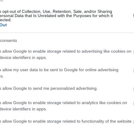
o opt-out of Collection, Use, Retention, Sale, and/or Sharing
ersonal Data that Is Unrelated with the Purposes for which it
lected.
b ügyész az Országgyűlés elnökénél
Out
 képviselő mentelmi jogának felfüggesztését.
ési képviselővel szembeni lefolytatására a
consents
ílik lehetőség. Az ügyben jelenleg
o allow Google to enable storage related to advertising like cookies on
ük nyolc végrehajtó és egy végrehajtó
evice identifiers in apps.
tóztatásban van, egy személy pedig bűnügyi
o allow my user data to be sent to Google for online advertising
s.
to allow Google to send me personalized advertising.
 által feldolgozott Pegasus-botrány
zságügyi miniszter eltolta magáról a
o allow Google to enable storage related to analytics like cookies on
enzéki szereplők lehallgatásáról szóló botrány
evice identifiers in apps.
nisztériumban Völner Pál adja meg vagy
o allow Google to enable storage related to functionality of the website
ek lehallgatására.