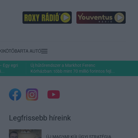
KIKÖTŐ
BARTA AUTÓ
– Egy egri
Új hűtőrendszer a Markhot Ferenc
...
Kórházban: több mint 70 millió forintos fejl...
Legfrissebb híreink
ÚJ MAGYAR KÜLÜGYI STRATÉGIA