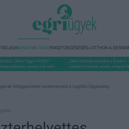
TÁS 2026
MINDENKI ÜGYE
RIASZTÓ
EGÉSZSÉG+
OTTHON & DESIGN
rázsból: Chery Tiggo 9 PHEV
„Nem tettünk nyomást a fiunkra” 
 kínai prémium, amely már nem...
család története, amely a Rapid Wi
 jogának felfüggesztését kezdeményezi a Legfőbb Ügyészség
getés
zterhelyettes