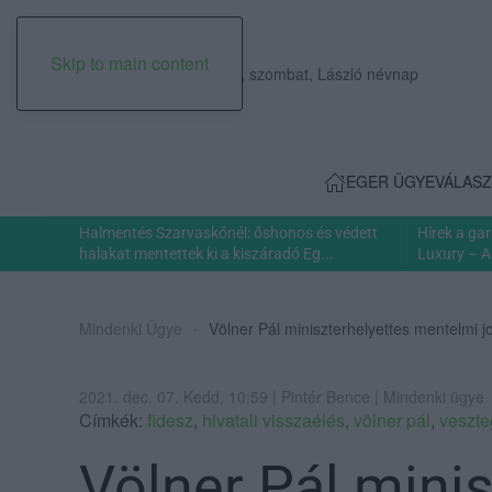
Skip to main content
2026. augusztus 08., szombat, László névnap
EGER ÜGYE
VÁLASZ
Halmentés Szarvaskőnél: őshonos és védett
Hírek a ga
halakat mentettek ki a kiszáradó Eg...
Luxury – A
Mindenki Ügye
Völner Pál miniszterhelyettes mentelmi
2021. dec. 07. Kedd, 10:59 | Pintér Bence | Mindenki ügye
Címkék:
fidesz
,
hivatali visszaélés
,
völner pál
,
veszte
Völner Pál minis