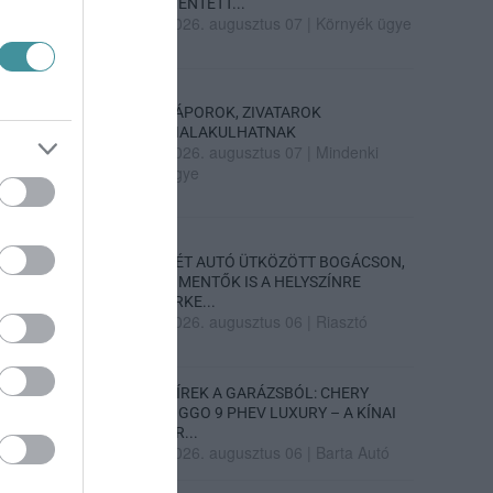
MENTETT...
2026. augusztus 07
|
Környék ügye
ZÁPOROK, ZIVATAROK
KIALAKULHATNAK
2026. augusztus 07
|
Mindenki
ügye
KÉT AUTÓ ÜTKÖZÖTT BOGÁCSON,
A MENTŐK IS A HELYSZÍNRE
ÉRKE...
2026. augusztus 06
|
Riasztó
HÍREK A GARÁZSBÓL: CHERY
TIGGO 9 PHEV LUXURY – A KÍNAI
PR...
2026. augusztus 06
|
Barta Autó