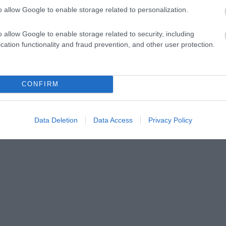
o allow Google to enable storage related to personalization.
o allow Google to enable storage related to security, including
cation functionality and fraud prevention, and other user protection.
CONFIRM
Data Deletion
Data Access
Privacy Policy
en bennünket az EGRI ÜGYEK Google Hírek oldalán!