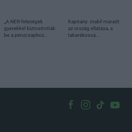
„A NER-feleségek
Kapitány: stabil maradt
gyerekkel biztosították
az ország ellátása, a
be a pénzcsaphoz...
takarékossá...