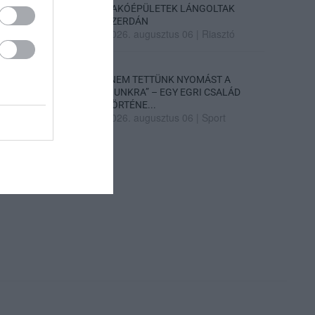
LAKÓÉPÜLETEK LÁNGOLTAK
SZERDÁN
2026. augusztus 06
|
Riasztó
„NEM TETTÜNK NYOMÁST A
FIUNKRA” – EGY EGRI CSALÁD
TÖRTÉNE...
2026. augusztus 06
|
Sport