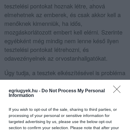
tesztelési pontokat hoznak létre, ahová
elmehetnek az emberek, és csak akkor kell a
menőknek kimenniük, ha idős,
mozgáskorlátozott embert kell elérni. Szerinte
egyébként még mindig nem lenne késő ilyen
tesztelési pontokat létrehozni, és
odavezényelnek az orvostanhallgatókat.
Úgy tudja, a tesztek elkészítésével is probléma
van, legalábbis abból a szempontból, hogy
hiába végzik el a mentők a teszteket, az
egriugyek.hu -
Do Not Process My Personal
Information
elemzésnél is hiány van. Ott is kevesen
dolgoznak, és kollégái értesülései alapján úgy
If you wish to opt-out of the sale, sharing to third parties, or
tudja, közülük is többen karanténba kerültek.
processing of your personal or sensitive information for
targeted advertising by us, please use the below opt-out
section to confirm your selection. Please note that after your