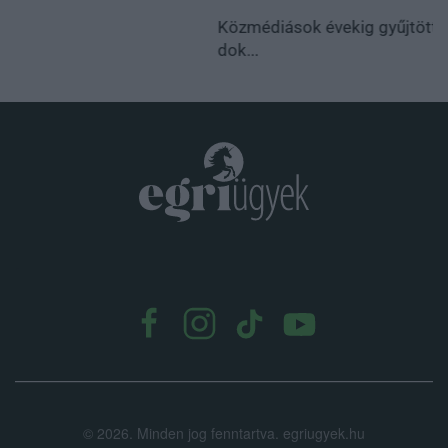
.
©
2026.
Minden jog fenntartva. egriugyek.hu