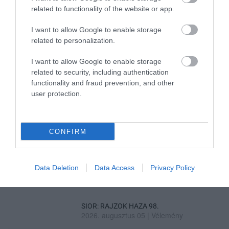
related to functionality of the website or app.
I want to allow Google to enable storage
related to personalization.
I want to allow Google to enable storage
VISSZATÉR EGER BELVÁROSÁNAK
LEGNAGYOBB BORÜNNEPE: AUGUSZT...
related to security, including authentication
2026. augusztus 05
|
Programok
functionality and fraud prevention, and other
user protection.
CONFIRM
„A NER-FELESÉGEK GYEREKKEL
BIZTOSÍTOTTÁK BE A PÉNZCSAPHOZ...
2026. augusztus 05
|
Mindenki ügye
Data Deletion
Data Access
Privacy Policy
SIOR: RAJZOK HAZA 98.
2026. augusztus 05
|
Vélemény