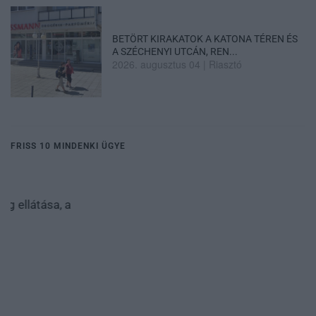
BETÖRT KIRAKATOK A KATONA TÉREN ÉS
A SZÉCHENYI UTCÁN, REN...
2026. augusztus 04
|
Riasztó
FRISS 10 MINDENKI ÜGYE
Közmédiások évekig gyűjtötték a bizonyítékokat, belső
dok...