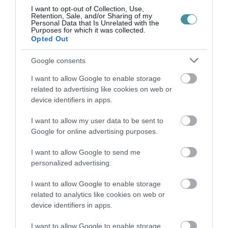
I want to opt-out of Collection, Use,
Retention, Sale, and/or Sharing of my
Personal Data that Is Unrelated with the
VISSZA A FŐOLDALRA
Purposes for which it was collected.
Opted Out
Google consents
I want to allow Google to enable storage
related to advertising like cookies on web or
device identifiers in apps.
Legfrissebb híreink
I want to allow my user data to be sent to
Google for online advertising purposes.
ELOLTOTTÁK A TÜZET
DÉDESTAPOLCSÁNYNÁL, KILENCÓRÁS
I want to allow Google to send me
KÜZDELE...
personalized advertising.
2026. augusztus 06
|
Környék ügye
I want to allow Google to enable storage
related to analytics like cookies on web or
device identifiers in apps.
KATONAI HELIKOPTEREK SEGÍTIK AZ
OLTÁST A DÉDESTAPOLCSÁNYI...
2026. augusztus 05
|
Riasztó
I want to allow Google to enable storage