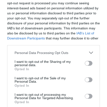
ÚJ REKORD: ÓRIÁSIT NŐTT EGY NAP ALATT HEVES
opt-out request is processed you may continue seeing
MEGYÉBEN A KORONAVÍRUS-FERTŐZÖTTEK SZÁMA
interest-based ads based on personal information utilized by
us or personal information disclosed to third parties prior to
Még soha nem regisztráltak ennyi Covid-
your opt-out. You may separately opt-out of the further
beteget 24 óra alatt térségünkben, ráadásul
disclosure of your personal information by third parties on the
nagyot nőtt az adat az eddigi rekordhoz
IAB’s list of downstream participants. This information may
also be disclosed by us to third parties on the
IAB’s List of
képest. 3581 újabb magyar állampolgárnál
Downstream Participants
that may further disclose it to other
mutatták ki az új koronavírus-fertőzést
third parties.
(COVID-19), ezzel 82 780 főre nőtt a
Please note that this website/app uses one or more Google
Personal Data Processing Opt Outs
hazánkban beazonosított fertőzöttek
services and may gather and store information including but
not limited to your visit or usage behaviour. You may click to
I want to opt-out of the Sharing of my
száma.
personal data.
grant or deny consent to Google and its third-party tags to
Opted In
use your data for below specified purposes in below Google
consent section.
I want to opt-out of the Sale of my
Personal Data.
Opted In
I want to opt-out of processing my
Ne maradjon le a legfrissebb hírekről, kövessen
Personal Data for Targeted Advertising.
Opted In
bennünket az EGRI ÜGYEK Google Hírek oldalán!