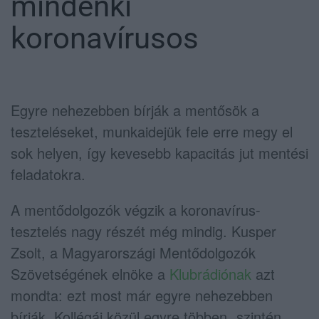
mindenki
koronavírusos
Egyre nehezebben bírják a mentősök a
teszteléseket, munkaidejük fele erre megy el
sok helyen, így kevesebb kapacitás jut mentési
feladatokra.
A mentődolgozók végzik a koronavírus-
tesztelés nagy részét még mindig. Kusper
Zsolt, a Magyarországi Mentődolgozók
Szövetségének elnöke a
Klubrádiónak
azt
mondta: ezt most már egyre nehezebben
bírják. Kollégái közül egyre többen „szintén