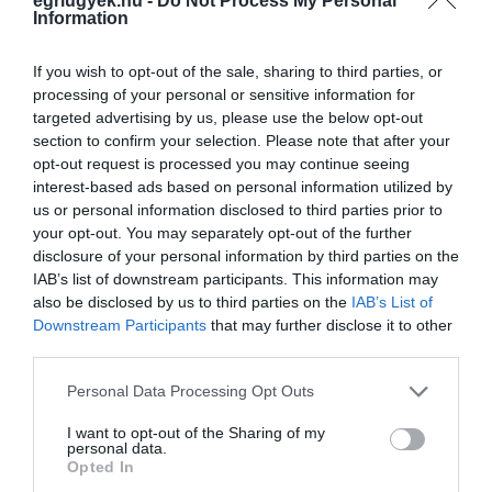
egriugyek.hu -
Do Not Process My Personal
országos matrica rugalmasabb megoldás.
Information
Hogyan kerülhető el a pótdíj?
If you wish to opt-out of the sale, sharing to third parties, or
processing of your personal or sensitive information for
targeted advertising by us, please use the below opt-out
Ha az autós a felszólítást követően utólag
section to confirm your selection. Please note that after your
vásárolja meg az éves országos matricát,
opt-out request is processed you may continue seeing
interest-based ads based on personal information utilized by
elkerülheti a pótdíjat. Ez a lehetőség a
us or personal information disclosed to third parties prior to
felszólítás kézbesítésétől számított 75 napon
your opt-out. You may separately opt-out of the further
belül áll fenn, és azt írásban vagy
disclosure of your personal information by third parties on the
IAB’s list of downstream participants. This information may
személyesen kell kérelmezni a Nemzeti
also be disclosed by us to third parties on the
IAB’s List of
Útdíjfizetési Szolgáltató Zrt.-nél (NÚSZ).
Downstream Participants
that may further disclose it to other
third parties.
Az autópálya-matricák érvényessége
Please note that this website/app uses one or more Google
Personal Data Processing Opt Outs
services and may gather and store information including but
Az e-matrica a vásárlás napjától kezdve
not limited to your visit or usage behaviour. You may click to
I want to opt-out of the Sharing of my
personal data.
grant or deny consent to Google and its third-party tags to
érvényes, kivéve banki átutalás esetén, amikor
Opted In
use your data for below specified purposes in below Google