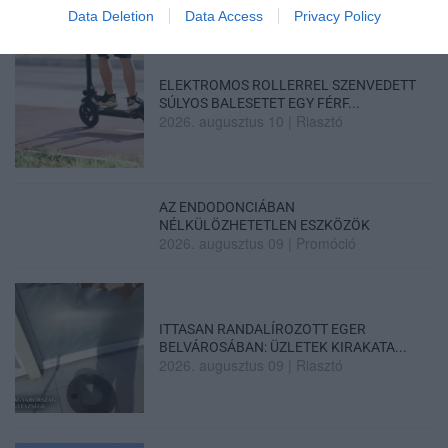
Data Deletion
Data Access
Privacy Policy
ELEKTROMOS ROLLERREL SZENVEDETT
SÚLYOS BALESETET EGY FÉRF...
2026. augusztus 10
|
Riasztó
AZ ENDODONCIÁBAN
NÉLKÜLÖZHETETLEN ESZKÖZÖK
2026. augusztus 09
|
Promóció
ITTASAN RANDALÍROZOTT EGER
BELVÁROSÁBAN: ÜZLETEK KIRAKATA...
2026. augusztus 09
|
Riasztó