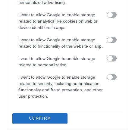
personalized advertising.
Legfrissebb híreink
I want to allow Google to enable storage
related to analytics like cookies on web or
device identifiers in apps.
HÉTFŐ ESTÉTŐL ÚJABB TURBINA TERMEL
I want to allow Google to enable storage
ÁRAMOT PAKSON
related to functionality of the website or app.
2026. augusztus 10
|
Mindenki ügye
I want to allow Google to enable storage
related to personalization.
MAGYAR PÉTERÉK A MARGITSZIGETEN
I want to allow Google to enable storage
TALÁLKOZNAK A TISZA AKTIV...
related to security, including authentication
2026. augusztus 10
|
Mindenki ügye
functionality and fraud prevention, and other
user protection.
FORRADALMI ÚJÍTÁSOK A JÖVŐ
ELEKTROMOS KERÉKPÁRJAIBAN
CONFIRM
2026. augusztus 10
|
Promóció