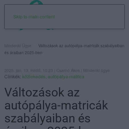
Skip to main content
Mindenki Ügye
Változások az autópálya-matricák szabályaiban
és áraiban 2025-ben
2025. jan. 13. Hétfő, 10:23 | Csarnó Ákos | Mindenki ügye
Címkék:
közlekedés
,
autópálya-matrica
Változások az
autópálya-matricák
szabályaiban és