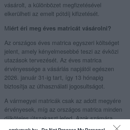
vásárolt, a különbözet megfizetésével
elkerülheti az emelt pótdíj kifizetését.
M
iért éri meg éves matricát vásárolni?
Az országos éves matrica egyszeri költséget
jelent, amely kényelmesebbé teszi az évközi
utazások tervezését. Az éves matrica
érvényessége a vásárlás napjától egészen
2026. január 31-ig tart, így 13 hónapig
biztosítja az úthasználati jogosultságot.
A vármegyei matricák csak az adott megyére
érvényesek, míg az országos matrica minden
díjköteles útszakaszt lefed. Azok számára,
akik gyakran változtatják utazási terveiket, az