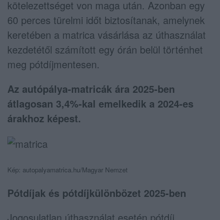
kötelezettséget von maga után. Azonban egy
60 perces türelmi időt biztosítanak, amelynek
keretében a matrica vásárlása az úthasználat
kezdetétől számított egy órán belül történhet
meg pótdíjmentesen.
Az autópálya-matricák ára 2025-ben
átlagosan 3,4%-kal emelkedik a 2024-es
árakhoz képest.
Kép: autopalyamatrica.hu/Magyar Nemzet
Pótdíjak és pótdíjkülönbözet 2025-ben
Jogosulatlan úthasználat esetén pótdíj