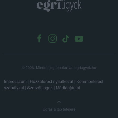
.
©
2026.
Minden jog fenntartva. egriugyek.hu
Impresszum
|
Hozzáférési nyilatkozat
|
Kommentelési
szabályzat
|
Szerzői jogok
|
Médiaajánlat
Ugrás a lap tetejére