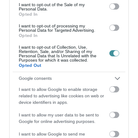
az összeg beérkezése számít kezdő
consent section.
I want to opt-out of the Sale of my
Personal Data.
időpontnak. Az éves matricák érvényessége
Opted In
minden esetben 2026. január 31-ig tart.
I want to opt-out of processing my
Personal Data for Targeted Advertising.
indexkép: Getty Images
Opted In
I want to opt-out of Collection, Use,
Retention, Sale, and/or Sharing of my
Personal Data that Is Unrelated with the
Purposes for which it was collected.
Opted Out
Ne maradjon le a legfrissebb hírekről, kövessen
bennünket az EGRI ÜGYEK Google Hírek oldalán!
Google consents
I want to allow Google to enable storage
related to advertising like cookies on web or
VISSZA A FŐOLDALRA
device identifiers in apps.
I want to allow my user data to be sent to
Google for online advertising purposes.
I want to allow Google to send me