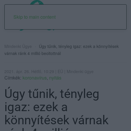
Skip to main content
Mindenki Ügye
Úgy tűnik, tényleg igaz: ezek a könnyítések
várnak ránk 4 millió beoltottnál
2021. ápr. 26. Hétfő, 10:29 | EÜ | Mindenki ügye
Címkék:
koronavírus
,
nyitás
Úgy tűnik, tényleg
igaz: ezek a
könnyítések várnak