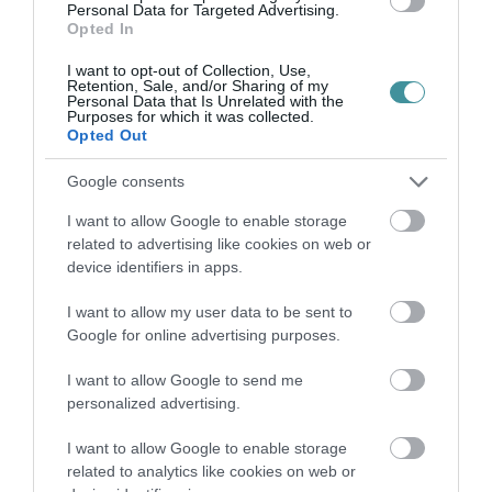
Personal Data for Targeted Advertising.
ELNÖKNEK A TISZA
Opted In
2026. augusztus 08
|
Mindenki ügye
I want to opt-out of Collection, Use,
Retention, Sale, and/or Sharing of my
Personal Data that Is Unrelated with the
Purposes for which it was collected.
ÚJ MAGYAR KÜLÜGYI STRATÉGIA KÉSZÜL,
Opted Out
TELJES SZAKÍTÁS JÖN A...
2026. augusztus 08
|
Mindenki ügye
Google consents
I want to allow Google to enable storage
related to advertising like cookies on web or
device identifiers in apps.
TATA ELBŰVÖLŐ LÁTVÁNYOSSÁGAI,
AMIKÉRT ÉRDEMES MEGNÉZNI
2026. augusztus 08
|
Promóció
I want to allow my user data to be sent to
Google for online advertising purposes.
I want to allow Google to send me
TÖBB MINT EGY HÓNAP IS LEHET, MIRE
personalized advertising.
TELJESEN ÚJRAINDUL A P...
2026. augusztus 07
|
Mindenki ügye
I want to allow Google to enable storage
related to analytics like cookies on web or