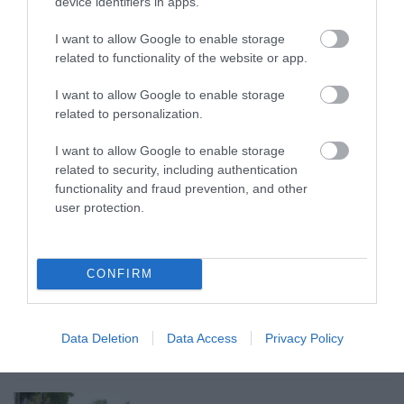
device identifiers in apps.
TANULJ NÉMETÜL OTTHONRÓL: A
I want to allow Google to enable storage
DIGITÁLIS TANULÁS ELŐNYEI
related to functionality of the website or app.
2026. augusztus 07
|
Promóció
I want to allow Google to enable storage
related to personalization.
ÚJRAINDULNAK A KORÁBBAN
I want to allow Google to enable storage
LEÁLLÍTOTT SZOLGÁLTATÁSOK AZ EGRI...
related to security, including authentication
2026. augusztus 07
|
Eger ügye
functionality and fraud prevention, and other
user protection.
CONFIRM
TÍZ ÉVE NEM VOLT ILYEN ALACSONY AZ
INFLÁCIÓ MAGYARORSZÁGON
2026. augusztus 07
|
Mindenki ügye
Data Deletion
Data Access
Privacy Policy