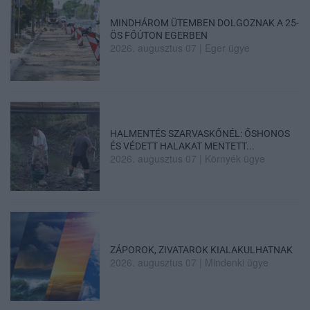
MINDHÁROM ÜTEMBEN DOLGOZNAK A 25-
ÖS FŐÚTON EGERBEN
2026. augusztus 07
|
Eger ügye
HALMENTÉS SZARVASKŐNÉL: ŐSHONOS
ÉS VÉDETT HALAKAT MENTETT...
2026. augusztus 07
|
Környék ügye
ZÁPOROK, ZIVATAROK KIALAKULHATNAK
2026. augusztus 07
|
Mindenki ügye