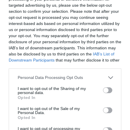
bennünket az EGRI ÜGYEK Google Hírek oldalán!
targeted advertising by us, please use the below opt-out
section to confirm your selection. Please note that after your
opt-out request is processed you may continue seeing
VISSZA A FŐOLDALRA
interest-based ads based on personal information utilized by
us or personal information disclosed to third parties prior to
your opt-out. You may separately opt-out of the further
disclosure of your personal information by third parties on the
IAB’s list of downstream participants. This information may
also be disclosed by us to third parties on the
IAB’s List of
Downstream Participants
that may further disclose it to other
third parties.
Legfrissebb híreink
Please note that this website/app uses one or more Google
Personal Data Processing Opt Outs
services and may gather and store information including but
not limited to your visit or usage behaviour. You may click to
I want to opt-out of the Sharing of my
personal data.
grant or deny consent to Google and its third-party tags to
35 PERCES TANÓRÁK ÉS KEVESEBB HÁZI
Opted In
FELADAT JÖHET AZ ALSÓ ...
use your data for below specified purposes in below Google
2026. augusztus 08
|
Mindenki ügye
consent section.
I want to opt-out of the Sale of my
Personal Data.
Opted In
I want to opt-out of processing my
BAKA ANDRÁST JELÖLI KÖZTÁRSASÁGI