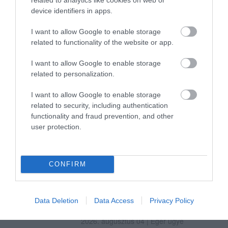
EGERBEN A VADGESZTENYE- ÉS P...
device identifiers in apps.
2026. augusztus 05
|
Eger ügye
I want to allow Google to enable storage
KAPITÁNY: STABIL MARADT AZ ORSZÁG
related to functionality of the website or app.
ELLÁTÁSA, A TAKARÉKOSSÁ...
2026. augusztus 05
|
Mindenki ügye
I want to allow Google to enable storage
related to personalization.
KÖZMÉDIÁSOK ÉVEKIG GYŰJTÖTTÉK A
BIZONYÍTÉKOKAT, BELSŐ DOK...
I want to allow Google to enable storage
2026. augusztus 05
|
Mindenki ügye
related to security, including authentication
functionality and fraud prevention, and other
MÉG KÉT NAP TIKKASZTÓ FORRÓSÁG
user protection.
2026. augusztus 05
|
Mindenki ügye
DR. BÓDIS PÉTER EGYEZTETETT A
CONFIRM
HATÓSÁGOKKAL ÉS A VÍZMŰVEL,...
2026. augusztus 04
|
Eger ügye
Data Deletion
Data Access
Privacy Policy
AZ AGRIA PARK IS TAKARÉKRA
KAPCSOLT: LEKAPCSOLT FÉNYEKKEL...
2026. augusztus 04
|
Eger ügye