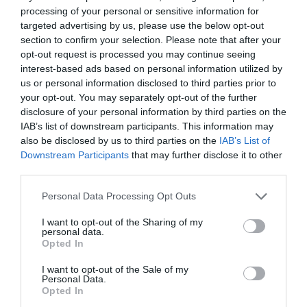
processing of your personal or sensitive information for
targeted advertising by us, please use the below opt-out
section to confirm your selection. Please note that after your
opt-out request is processed you may continue seeing
interest-based ads based on personal information utilized by
us or personal information disclosed to third parties prior to
your opt-out. You may separately opt-out of the further
disclosure of your personal information by third parties on the
IAB’s list of downstream participants. This information may
also be disclosed by us to third parties on the
IAB’s List of
Downstream Participants
that may further disclose it to other
third parties.
Ne maradjon le a legfrissebb hírekről, kövessen
Please note that this website/app uses one or more Google
Personal Data Processing Opt Outs
bennünket az EGRI ÜGYEK Google Hírek oldalán!
services and may gather and store information including but
not limited to your visit or usage behaviour. You may click to
I want to opt-out of the Sharing of my
personal data.
grant or deny consent to Google and its third-party tags to
Opted In
VISSZA A FŐOLDALRA
use your data for below specified purposes in below Google
consent section.
I want to opt-out of the Sale of my
Personal Data.
Opted In