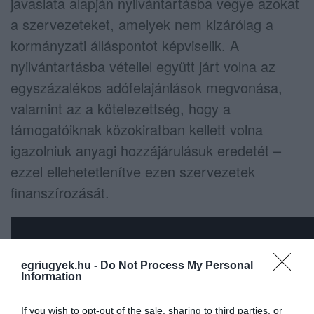
javaslata alapján nyilvántartásba vegye azokat
a szervezeteket, amelyek nem kizárólag a
kormányzati álláspontot képviselik. A
nyilvántartásba vétellel együtt járt volna az
egyszázalékos adófelajánlások megvonása,
valamint az a kötelezettség, hogy a
támogatóiknak közokiratban kellett volna
igazolniuk anyagi hozzájárulásuk eredetét –
ezzel ellehetetlenítve ezen szervezetek
finanszírozását.
egriugyek.hu -
Do Not Process My Personal
Information
If you wish to opt-out of the sale, sharing to third parties, or