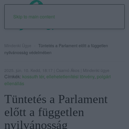
Skip to main content
Mindenki Ügye
Tüntetés a Parlament előtt a független
nyilvánosság védelmében
2025. jún. 10. Kedd, 18:17 | Csarnó Ákos | Mindenki ügye
Címkék:
kossuth tér
,
ellehetetlenítési törvény
,
polgári
ellenállás
Tüntetés a Parlament
előtt a független
nyilvánosság