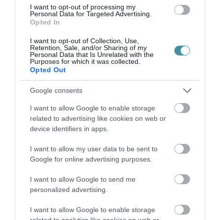
I want to opt-out of processing my
Personal Data for Targeted Advertising.
Opted In
Legfrissebb híreink
I want to opt-out of Collection, Use,
Retention, Sale, and/or Sharing of my
Personal Data that Is Unrelated with the
KATONAI HELIKOPTEREK SEGÍTIK AZ
Purposes for which it was collected.
OLTÁST A DÉDESTAPOLCSÁNYI...
Opted Out
2026. augusztus 05
|
Riasztó
Google consents
VISSZATÉR EGER BELVÁROSÁNAK
I want to allow Google to enable storage
LEGNAGYOBB BORÜNNEPE: AUGUSZT...
2026. augusztus 05
|
Programok
related to advertising like cookies on web or
device identifiers in apps.
„A NER-FELESÉGEK GYEREKKEL
I want to allow my user data to be sent to
BIZTOSÍTOTTÁK BE A PÉNZCSAPHOZ...
2026. augusztus 05
|
Mindenki ügye
Google for online advertising purposes.
I want to allow Google to send me
SIOR: RAJZOK HAZA 98.
personalized advertising.
2026. augusztus 05
|
Vélemény
I want to allow Google to enable storage
ÉJSZAKAI PERMETEZÉS KEZDŐDIK
related to analytics like cookies on web or