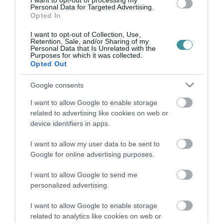
I want to opt-out of processing my
Personal Data for Targeted Advertising.
Opted In
LAKÓÉPÜLETEK LÁNGOLTAK SZERDÁN
2026. augusztus 06
|
Riasztó
I want to opt-out of Collection, Use,
Retention, Sale, and/or Sharing of my
Personal Data that Is Unrelated with the
Purposes for which it was collected.
Opted Out
Google consents
„NEM TETTÜNK NYOMÁST A FIUNKRA” –
I want to allow Google to enable storage
EGY EGRI CSALÁD TÖRTÉNE...
related to advertising like cookies on web or
2026. augusztus 06
|
Sport
device identifiers in apps.
I want to allow my user data to be sent to
Google for online advertising purposes.
I want to allow Google to send me
ÚJ HŰTŐRENDSZER A MARKHOT FERENC
personalized advertising.
KÓRHÁZBAN: TÖBB MINT 70 ...
2026. augusztus 06
|
Eger ügye
I want to allow Google to enable storage
related to analytics like cookies on web or