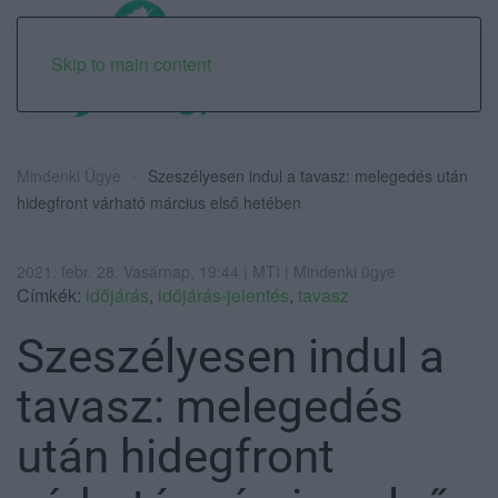
Skip to main content
Mindenki Ügye
Szeszélyesen indul a tavasz: melegedés után
hidegfront várható március első hetében
2021. febr. 28. Vasárnap, 19:44 | MTI | Mindenki ügye
Címkék:
időjárás
,
időjárás-jelentés
,
tavasz
Szeszélyesen indul a
tavasz: melegedés
után hidegfront