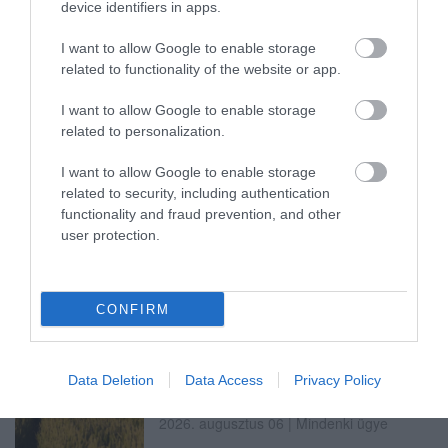
device identifiers in apps.
I want to allow Google to enable storage
HOLTAN SZÁLLÍTOTTÁK HAZA A 80 ÉVES
related to functionality of the website or app.
ASSZONYT A HATVANI KÓR...
2026. augusztus 06
|
Riasztó
I want to allow Google to enable storage
related to personalization.
I want to allow Google to enable storage
related to security, including authentication
functionality and fraud prevention, and other
GÁRDONYI MESEKERT VÁRJA A
user protection.
CSALÁDOKAT – HÁROM NAPON ÁT ING...
2026. augusztus 06
|
Programok
CONFIRM
Data Deletion
Data Access
Privacy Policy
MAGYAR PÉTER: KIÍRJÁK AZ ELSŐ
SZÉLERŐMŰVI PÁLYÁZATOKAT, M...
2026. augusztus 06
|
Mindenki ügye