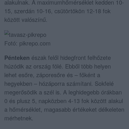
alakulnak. A maximumhőmérséklet kedden 10-
15, szerdán 10-16, csütörtökön 12-18 fok
között valószínű.
Fotó: pikrepo.com
Pénteken
észak felől hidegfront felhőzete
húzódik az ország fölé. Ebből több helyen
lehet esőre, záporesőre és – főként a
hegyekben – hózáporra számítani. Sokfelé
megerősödik a szél is. A leghidegebb órákban
0 és plusz 5, napközben 4-13 fok között alakul
a hőmérséklet, magasabb értékeket délkeleten
mérhetnek.