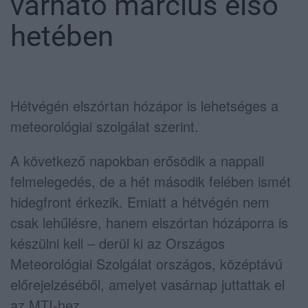
várható március első
hetében
Hétvégén elszórtan hózápor is lehetséges a
meteorológiai szolgálat szerint.
A következő napokban erősödik a nappali
felmelegedés, de a hét második felében ismét
hidegfront érkezik. Emiatt a hétvégén nem
csak lehűlésre, hanem elszórtan hózáporra is
készülni kell – derül ki az Országos
Meteorológiai Szolgálat országos, középtávú
előrejelzéséből, amelyet vasárnap juttattak el
az MTI-hez.