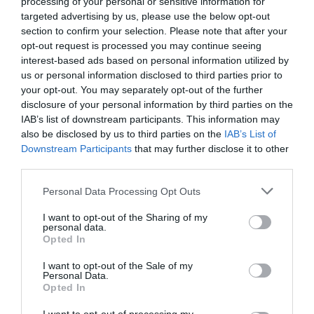
– olvasható az előrejelzésben.
processing of your personal or sensitive information for
targeted advertising by us, please use the below opt-out
section to confirm your selection. Please note that after your
opt-out request is processed you may continue seeing
interest-based ads based on personal information utilized by
us or personal information disclosed to third parties prior to
your opt-out. You may separately opt-out of the further
Ne maradjon le a legfrissebb hírekről, kövessen
disclosure of your personal information by third parties on the
bennünket az EGRI ÜGYEK Google Hírek oldalán!
IAB’s list of downstream participants. This information may
also be disclosed by us to third parties on the
IAB’s List of
Downstream Participants
that may further disclose it to other
VISSZA A FŐOLDALRA
third parties.
Please note that this website/app uses one or more Google
Personal Data Processing Opt Outs
services and may gather and store information including but
not limited to your visit or usage behaviour. You may click to
I want to opt-out of the Sharing of my
personal data.
grant or deny consent to Google and its third-party tags to
Opted In
use your data for below specified purposes in below Google
consent section.
I want to opt-out of the Sale of my
Personal Data.
Legfrissebb híreink
Opted In