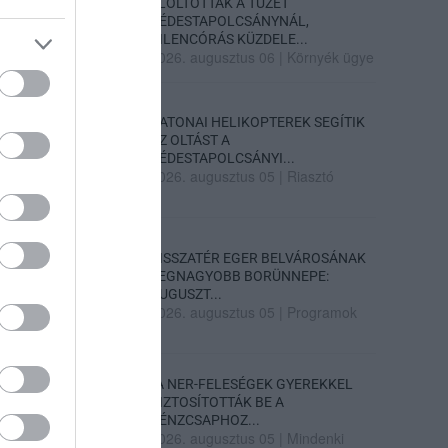
ELOLTOTTÁK A TÜZET
DÉDESTAPOLCSÁNYNÁL,
KILENCÓRÁS KÜZDELE...
2026. augusztus 06
|
Környék ügye
KATONAI HELIKOPTEREK SEGÍTIK
AZ OLTÁST A
DÉDESTAPOLCSÁNYI...
2026. augusztus 05
|
Riasztó
VISSZATÉR EGER BELVÁROSÁNAK
LEGNAGYOBB BORÜNNEPE:
AUGUSZT...
2026. augusztus 05
|
Programok
„A NER-FELESÉGEK GYEREKKEL
BIZTOSÍTOTTÁK BE A
PÉNZCSAPHOZ...
2026. augusztus 05
|
Mindenki