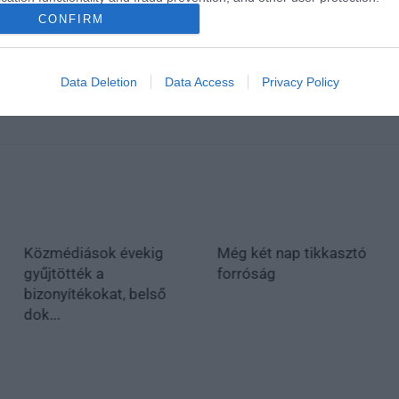
CONFIRM
Data Deletion
Data Access
Privacy Policy
Közmédiások évekig
Még két nap tikkasztó
gyűjtötték a
forróság
bizonyítékokat, belső
dok...