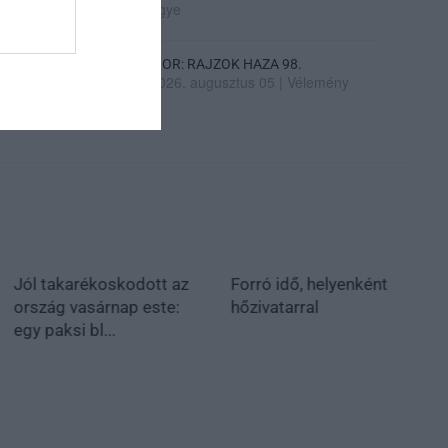
ügye
SIOR: RAJZOK HAZA 98.
2026. augusztus 05
|
Vélemény
Jól takarékoskodott az
Forró idő, helyenként
ország vasárnap este:
hőzivatarral
egy paksi bl...