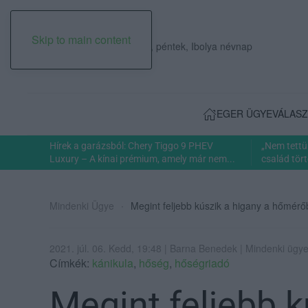
Skip to main content
2026. augusztus 07., péntek, Ibolya névnap
EGER ÜGYE
VÁLASZ
Hírek a garázsból: Chery Tiggo 9 PHEV
„Nem tettü
Luxury – A kínai prémium, amely már nem...
család tört
Mindenki Ügye
Megint feljebb kúszik a higany a hőmérő
2021. júl. 06. Kedd, 19:48 | Barna Benedek | Mindenki ügy
Címkék:
kánikula
,
hőség
,
hőségriadó
Megint feljebb k