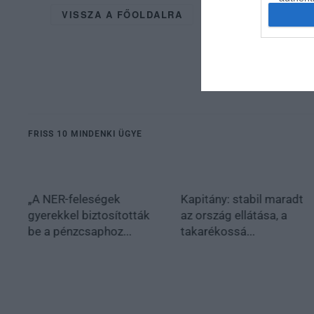
VISSZA A FŐOLDALRA
FRISS 10 MINDENKI ÜGYE
„A NER-feleségek
Kapitány: stabil maradt
gyerekkel biztosították
az ország ellátása, a
be a pénzcsaphoz...
takarékossá...