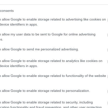
ercre se hagyják a gyermekeket, a házi
consents
hagyott gyermeket vagy háziállatot lát,
o allow Google to enable storage related to advertising like cookies on
! – áll a közleményben.
evice identifiers in apps.
o allow my user data to be sent to Google for online advertising
át légkondicionált, hűtött helyiségben
s.
 helyiségek listája
a katasztrófavédelem
suk függvényében bárki igénybe veheti.
to allow Google to send me personalized advertising.
o allow Google to enable storage related to analytics like cookies on
evice identifiers in apps.
o allow Google to enable storage related to functionality of the website
o allow Google to enable storage related to personalization.
en bennünket az EGRI ÜGYEK Google Hírek oldalán!
o allow Google to enable storage related to security, including
cation functionality and fraud prevention, and other user protection.