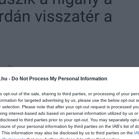
dán visszatér a
cília.
.hu -
Do Not Process My Personal Information
os tisztifőorvos Magyarország egész
élig
– közölte a Nemzeti Népegészségügyi
to opt-out of the sale, sharing to third parties, or processing of your per
favédelmi Főigazgatóság (OKF) kedden az
formation for targeted advertising by us, please use the below opt-out s
r selection. Please note that after your opt-out request is processed y
eing interest-based ads based on personal information utilized by us or
disclosed to third parties prior to your opt-out. You may separately opt-
madfokú intézkedést az Országos
losure of your personal information by third parties on the IAB’s list of
. This information may also be disclosed by us to third parties on the
IA
it, valamint a NNK szakmai ajánlását