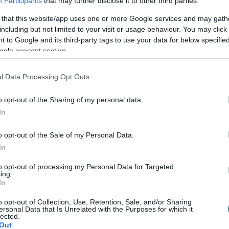
Participants
that may further disclose it to other third parties.
 that this website/app uses one or more Google services and may gath
including but not limited to your visit or usage behaviour. You may click 
ább három egymást követő napon eléri, vagy
 to Google and its third-party tags to use your data for below specifi
elsius-fokot – írták.
ogle consent section.
melegben mindenki fogyasszon több
l Data Processing Opt Outs
uk szerint kerülni kell a kávé, az alkohol, a
o opt-out of the Sharing of my personal data.
 a zsíros ételek fogyasztását. Azt kérték,
11
In
rtózkodjon a tűző napon.
A bőr védelméről
gos, jól szellőző bő ruházattal lehet a
o opt-out of the Sale of my Personal Data.
In
 – írták.
to opt-out of processing my Personal Data for Targeted
ing.
z egészséges szervezetet is, különösen
In
k, valamint a szív- és érrendszeri
o opt-out of Collection, Use, Retention, Sale, and/or Sharing
ra is, hogy az autóval utazók fokozott
ersonal Data that Is Unrelated with the Purposes for which it
lected.
Out