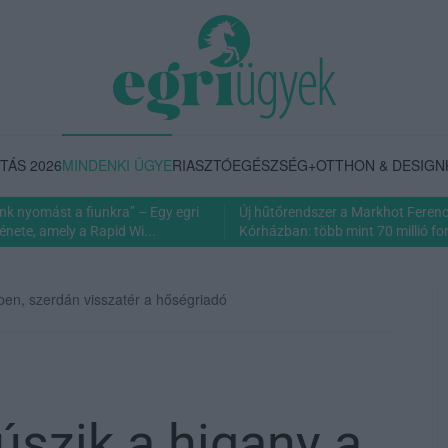
TÁS 2026
MINDENKI ÜGYE
RIASZTÓ
EGÉSZSÉG+
OTTHON & DESIGN
nk nyomást a fiunkra” – Egy egri
Új hűtőrendszer a Markhot Feren
énete, amely a Rapid Wi...
Kórházban: több mint 70 millió fori
ben, szerdán visszatér a hőségriadó
e
úszik a higany a