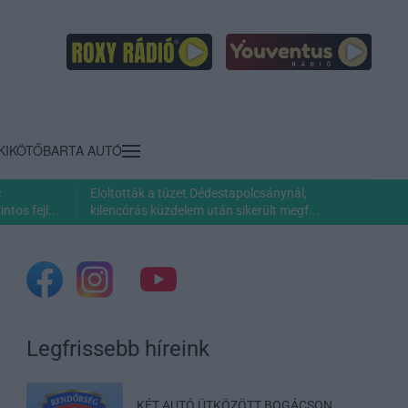
KIKÖTŐ
BARTA AUTÓ
c
Eloltották a tüzet Dédestapolcsánynál,
ntos fejl...
kilencórás küzdelem után sikerült megf...
Legfrissebb híreink
KÉT AUTÓ ÜTKÖZÖTT BOGÁCSON,