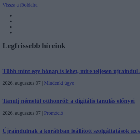
Vissza a főoldalra
Legfrissebb híreink
Több mint egy hónap is lehet, mire teljesen újraindul a
2026. augusztus 07
|
Mindenki ügye
Tanulj németül otthonról: a digitális tanulás előnyei
2026. augusztus 07
|
Promóció
Újraindulnak a korábban leállított szolgáltatások az eg