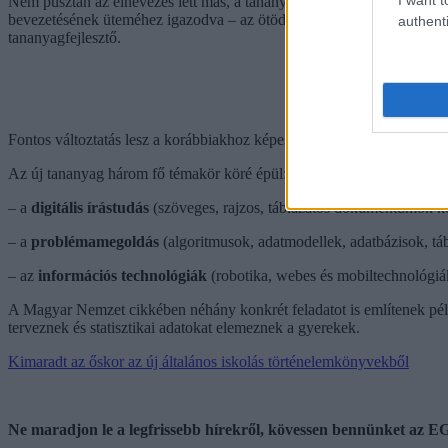
Nem pusztán az elnevezés lett más, a tananyag változása olyan mérték
bevezetésének üteméhez igazodva – az ötödikes és a kilencedikes tan
authenti
tananyagfejlesztő.
Fontos változtatás lesz a korábbiakhoz képest, hogy a tankönyvekben a
Az új tananyag három fő témakör köré épül:
– a
digitális írástudás
(szöveges, rajzos, táblázatos dokumentumok ké
– a
problémamegoldás
(algoritmusok, adatmodellek, adatbázisok, táb
– az
információs technológiák
(robotika, webes és mobiltechnológiá
A Magyar Nemzet cikkében néhány konkrét feladatot is említenek péld
terveznek és statisztikai adatokat elemeznek a gyerekek.
Kimaradt az őskor az új általános iskolás történelemkönyvekből
Ne maradjon le a legfrissebb hírekről, kövessen bennünket az