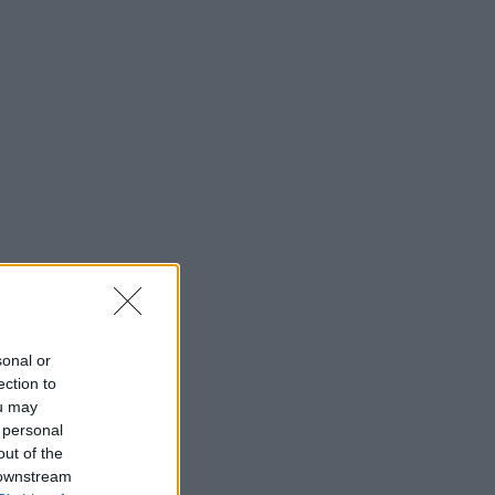
sonal or
ection to
ou may
 personal
out of the
 downstream