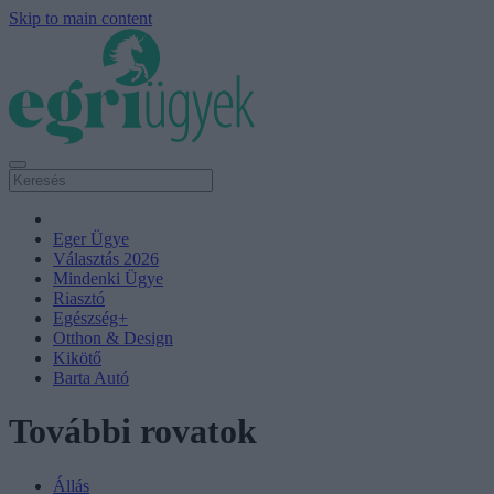
Skip to main content
Eger Ügye
Választás 2026
Mindenki Ügye
Riasztó
Egészség+
Otthon & Design
Kikötő
Barta Autó
További rovatok
Állás