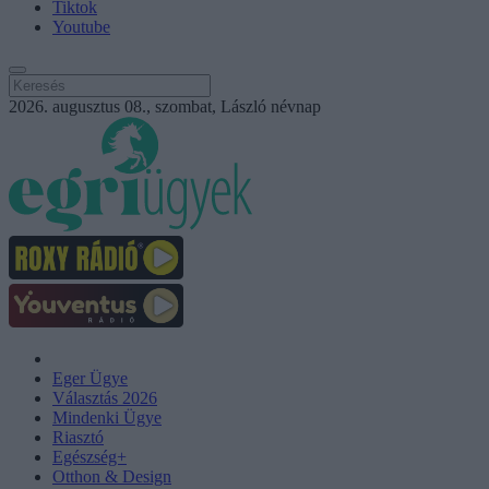
Tiktok
Youtube
2026. augusztus 08., szombat, László névnap
Eger Ügye
Választás 2026
Mindenki Ügye
Riasztó
Egészség+
Otthon & Design