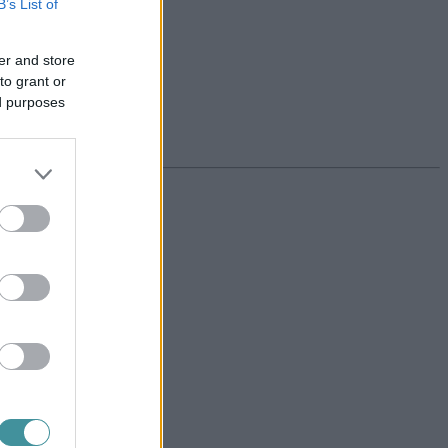
B’s List of
er and store
to grant or
ed purposes