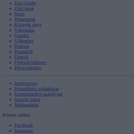
Eger Outlet
Zöld hírek
Sport
Programok
Környék ügye
Városháza
Gasztro
Vélemény
Podcast
Promóció
Fintech
Fejleszd lelkesen
Páros-páratlan
Impresszum
Hozzáférési nyilatkozat
Kommentelési szabályzat
Szerzői jogok
Médiaajánlat
Kövess minket
Facebook
Instagram