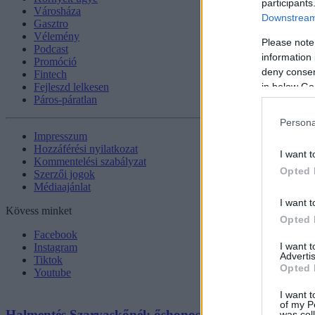
participants
Városháza
Downstream 
Gasztro
Vélemény
Please note
Podcast
information 
Promóció
deny consent
Fintech
in below Go
Fejleszd lelkesen
Páros-páratlan
Persona
Impresszum
Hozzáférési nyilatkozat
I want t
Kommentelési szabályzat
Opted 
Szerzői jogok
Médiaajánlat
I want t
Kövess minket
Opted 
Facebook
I want 
Instagram
Advertis
Tiktok
Opted 
Youtube
I want t
of my P
Halmentés Szarvaskőnél: őshonos és védett halakat me
was col