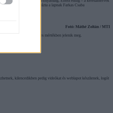
lyától a gimnáziumok 11. évfolyamáig. Ebből eddig – a kerettantervek
yvek tervezése is – magyarázta a lapnak Farkas Csaba
Fotó: Máthé Zoltán / MTI
lódóan, és csupán a szükséges mértékben jelenik meg.
zhetnek, kilencedikben pedig videókat és weblapot készítenek, logót