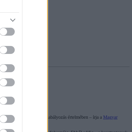
ra
veszi át az új tantervi szabályozás értelmében – írja a
Magyar