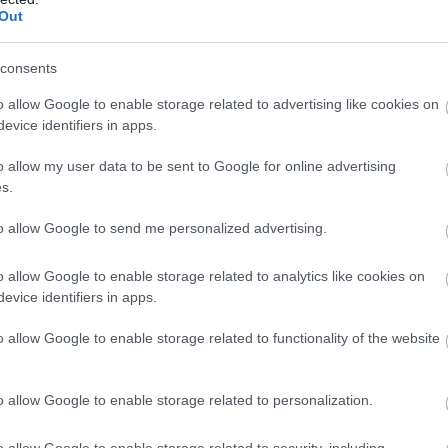
Out
kínai prémium, amely már nem...
consents
rténete, amely a Rapid Wi...
o allow Google to enable storage related to advertising like cookies on
t 70 millió forintos fejl...
evice identifiers in apps.
o allow my user data to be sent to Google for online advertising
s.
to allow Google to send me personalized advertising.
o allow Google to enable storage related to analytics like cookies on
z informatikát
evice identifiers in apps.
o allow Google to enable storage related to functionality of the website
 anyaga is, ezért új tankönyvekre van szükség.
rgy helyét a tartalmában és célkitűzéseiben is megújult
digitális kultú
o allow Google to enable storage related to personalization.
o allow Google to enable storage related to security, including