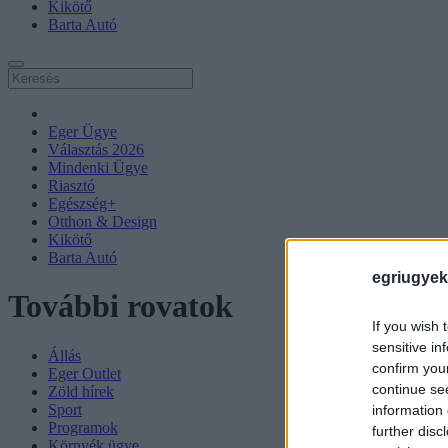
Kikötő
Barta Autó
Eger Ügye
Választás 2026
Mindenki Ügye
Riasztó
Egészség+
Otthon & Design
Kikötő
Barta Autó
egriugyek
További rovatok
If you wish 
sensitive in
Állás
confirm you
Eger Outlet
continue se
Zöld hírek
Sport
information 
Programok
further disc
Környék ügye