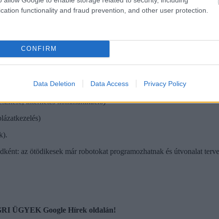
ű, hogy teljesen új tankönyvsorozat készül az általános iskola 3. osztá
könyv készült el, de már megkezdődött a hatodikos és tizedikes tankön
cation functionality and fraud prevention, and other user protection.
CONFIRM
z elméleti háttér kicsit visszaszorul, csak az adott feladathoz kapcso
Data Deletion
Data Access
Privacy Policy
szítése, internetes kommunikáció)
lázatkezelés)
k).
ként: az ötödikesek már robotokat programozhatnak és útvonalat terve
 EGRI ÜGYEK Google Hírek oldalán!