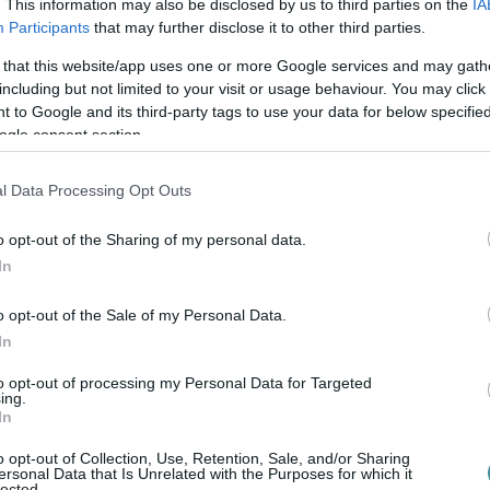
. This information may also be disclosed by us to third parties on the
IA
Participants
that may further disclose it to other third parties.
 that this website/app uses one or more Google services and may gath
including but not limited to your visit or usage behaviour. You may click 
 to Google and its third-party tags to use your data for below specifi
ogle consent section.
l Data Processing Opt Outs
o opt-out of the Sharing of my personal data.
In
o opt-out of the Sale of my Personal Data.
In
to opt-out of processing my Personal Data for Targeted
ing.
In
o opt-out of Collection, Use, Retention, Sale, and/or Sharing
ersonal Data that Is Unrelated with the Purposes for which it
ntettek ki a kiszáradó Eg...
lected.