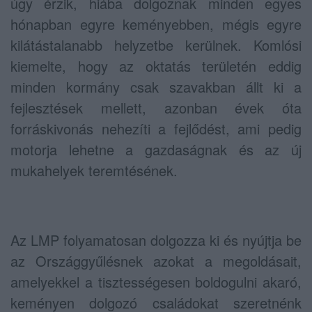
úgy érzik, hiába dolgoznak minden egyes
hónapban egyre keményebben, mégis egyre
kilátástalanabb helyzetbe kerülnek. Komlósi
kiemelte, hogy az oktatás területén eddig
minden kormány csak szavakban állt ki a
fejlesztések mellett, azonban évek óta
forráskivonás nehezíti a fejlődést, ami pedig
motorja lehetne a gazdaságnak és az új
mukahelyek teremtésének.
Az LMP folyamatosan dolgozza ki és nyújtja be
az Országgyűlésnek azokat a megoldásait,
amelyekkel a tisztességesen boldogulni akaró,
keményen dolgozó családokat szeretnénk