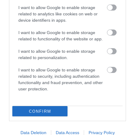
megfelelően emeljék a béreket. Mindehhez
I want to allow Google to enable storage
mintegy 30 milliárd forintra lenne szükség.
related to analytics like cookies on web or
device identifiers in apps.
I want to allow Google to enable storage
related to functionality of the website or app.
Ne maradjon le a legfrissebb hírekről, kövessen
bennünket az EGRI ÜGYEK Google Hírek oldalán!
I want to allow Google to enable storage
related to personalization.
I want to allow Google to enable storage
VISSZA A FŐOLDALRA
related to security, including authentication
functionality and fraud prevention, and other
user protection.
CONFIRM
Legfrissebb híreink
Data Deletion
Data Access
Privacy Policy