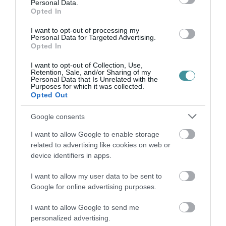
jövedelme nem éri el a szegénységi küszöböt,
Personal Data.
Opted In
a vezetői szint alatt nyolc éve nem volt
béremelés. Az LMP ezért olyan új
I want to opt-out of processing my
Personal Data for Targeted Advertising.
közalkalmazotti bértáblát alkotna, amelyben
Opted In
egyetlen fizetési osztály sincs a minimálbér
I want to opt-out of Collection, Use,
Retention, Sale, and/or Sharing of my
alatt, a minimálbéremelések hatását pedig
Personal Data that Is Unrelated with the
Purposes for which it was collected.
végigvezetnék a bértáblán. Emellett ágazati
Opted Out
életpályamodellt és azonnali béremelést
Google consents
sürgetnek az egészségügyben és a szociális
ágazatban.Húszszázalékos béremelést
I want to allow Google to enable storage
related to advertising like cookies on web or
kezdeményez a párt a közigazgatásban, a
device identifiers in apps.
szociális ágazatban, és emelnénk az oktatói
I want to allow my user data to be sent to
munkát segítő, nem pedagógus végzettségűek
Google for online advertising purposes.
bérét, de követeljük azt is, hogy az állami
I want to allow Google to send me
vállalatok a mindenkori bérajánlásnak
personalized advertising.