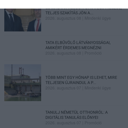
ÚJ MAGYAR KÜLÜGYI STRATÉGIA KÉSZÜL,
TELJES SZAKÍTÁS JÖN A...
2026. augusztus 08
|
Mindenki ügye
TATA ELBŰVÖLŐ LÁTVÁNYOSSÁGAI,
AMIKÉRT ÉRDEMES MEGNÉZNI
2026. augusztus 08
|
Promóció
TÖBB MINT EGY HÓNAP IS LEHET, MIRE
TELJESEN ÚJRAINDUL A P...
2026. augusztus 07
|
Mindenki ügye
TANULJ NÉMETÜL OTTHONRÓL: A
DIGITÁLIS TANULÁS ELŐNYEI
2026. augusztus 07
|
Promóció