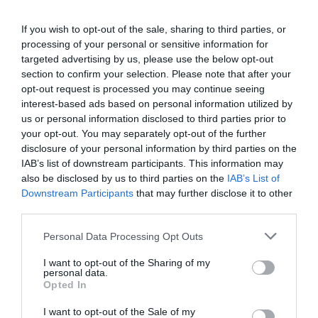
tovább a dolgozói jogok és a fizetések
If you wish to opt-out of the sale, sharing to third parties, or
csökkentésével. Ebből azok a vállalkozások
processing of your personal or sensitive information for
jelentik a kiutat, amelyek sok esetben családi
targeted advertising by us, please use the below opt-out
vállalkozásként indulnak, de olyan nehézséggel
section to confirm your selection. Please note that after your
opt-out request is processed you may continue seeing
találják szembe magukat, mint a kormány által
interest-based ads based on personal information utilized by
ellenségnek tekintett multik, miközben nem
us or personal information disclosed to third parties prior to
your opt-out. You may separately opt-out of the further
kapják meg suttyomban ugyanazokat a
disclosure of your personal information by third parties on the
támogatásokat.Csaknem 180 milliárd forintból
IAB’s list of downstream participants. This information may
also be disclosed by us to third parties on the
IAB’s List of
8 százalékos járulékcsökkenést biztosítanának
Downstream Participants
that may further disclose it to other
az induló és a fennmaradásért küzdő kis- és
third parties.
mikrovállalkozásoknak.
Please note that this website/app uses one or more Google
Personal Data Processing Opt Outs
services and may gather and store information including but
not limited to your visit or usage behaviour. You may click to
I want to opt-out of the Sharing of my
personal data.
grant or deny consent to Google and its third-party tags to
Opted In
use your data for below specified purposes in below Google
A közszférában dolgozók harmadának
consent section.
I want to opt-out of the Sale of my