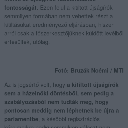
fontosságát
. Ezen felül a kitiltott újságírók
semmilyen formában nem vehettek részt a
kitiltásukat eredményező eljárásban, hiszen
arról csak a főszerkesztőjüknek küldött levélből
értesültek, utólag.
Fotó: Bruzák Noémi / MTI
Az is jogsértő volt, hogy
a kitiltott újságírók
sem a házelnöki döntésből, sem pedig a
szabályozásból nem tudták meg, hogy
pontosan meddig nem léphetnek be újra a
parlamentbe
, a későbbi regisztrációs
kérelmeikre pedig semmilyen választ nem