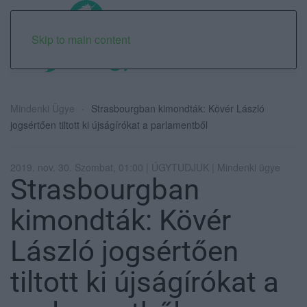
Skip to main content
Mindenki Ügye
Strasbourgban kimondták: Kövér László
jogsértően tiltott ki újságírókat a parlamentből
2019. nov. 30. Szombat, 01:00 | ÚGYTUDJUK | Mindenki ügye
Strasbourgban
kimondták: Kövér
László jogsértően
tiltott ki újságírókat a