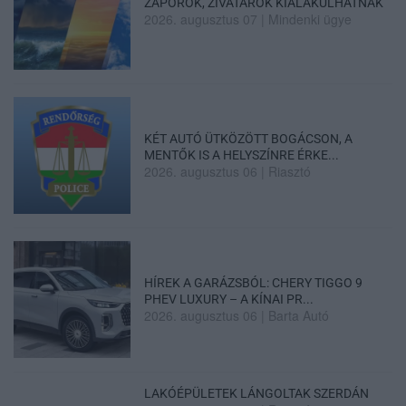
ZÁPOROK, ZIVATAROK KIALAKULHATNAK
2026. augusztus 07
|
Mindenki ügye
KÉT AUTÓ ÜTKÖZÖTT BOGÁCSON, A
MENTŐK IS A HELYSZÍNRE ÉRKE...
2026. augusztus 06
|
Riasztó
HÍREK A GARÁZSBÓL: CHERY TIGGO 9
PHEV LUXURY – A KÍNAI PR...
2026. augusztus 06
|
Barta Autó
LAKÓÉPÜLETEK LÁNGOLTAK SZERDÁN