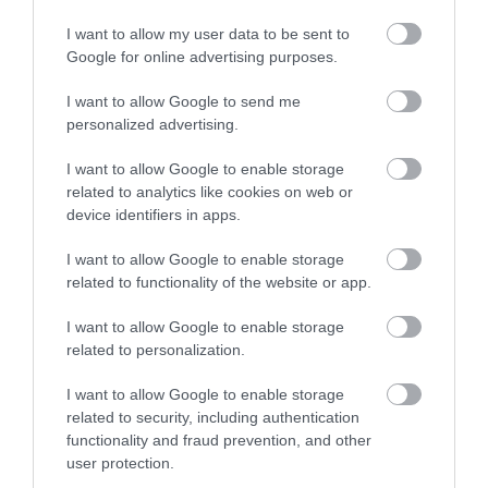
Iván. Az ügyfeleket dr. Hüttl Tivadar, a TASZ
I want to allow my user data to be sent to
ügyvédje képviselte.
Google for online advertising purposes.
I want to allow Google to send me
(
Via
ugytudjuk.hu)
personalized advertising.
Úgy tűnik, teljesen elment az esze az
I want to allow Google to enable storage
related to analytics like cookies on web or
Országgyűlés fideszes elnökének
device identifiers in apps.
I want to allow Google to enable storage
related to functionality of the website or app.
I want to allow Google to enable storage
Ne maradjon le a legfrissebb hírekről, kövessen
related to personalization.
bennünket az EGRI ÜGYEK Google Hírek oldalán!
I want to allow Google to enable storage
related to security, including authentication
VISSZA A FŐOLDALRA
functionality and fraud prevention, and other
user protection.