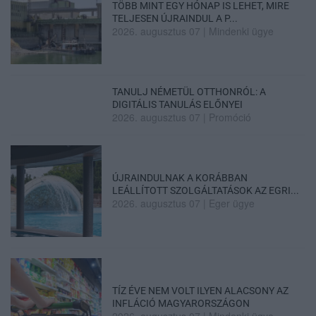
TÖBB MINT EGY HÓNAP IS LEHET, MIRE
TELJESEN ÚJRAINDUL A P...
2026. augusztus 07
|
Mindenki ügye
TANULJ NÉMETÜL OTTHONRÓL: A
DIGITÁLIS TANULÁS ELŐNYEI
2026. augusztus 07
|
Promóció
ÚJRAINDULNAK A KORÁBBAN
LEÁLLÍTOTT SZOLGÁLTATÁSOK AZ EGRI...
2026. augusztus 07
|
Eger ügye
TÍZ ÉVE NEM VOLT ILYEN ALACSONY AZ
INFLÁCIÓ MAGYARORSZÁGON
2026. augusztus 07
|
Mindenki ügye