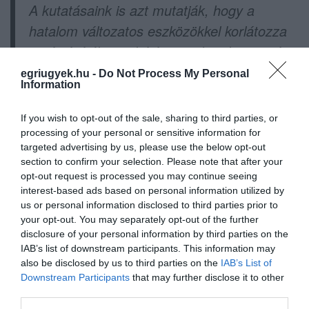
A kutatásaink is azt mutatják, hogy a
hatalom változatos eszközökkel korlátozza
az újságírók munkáját, ezzel pedig a saját
számonkérhetőségét akadályozza. Ezért
egriugyek.hu -
Do Not Process My Personal
Information
örülünk annak, hogy az általunk képviselt
hat újságíró számára kedvező ítélet
If you wish to opt-out of the sale, sharing to third parties, or
született, ami után rendszerszintű
processing of your personal or sensitive information for
targeted advertising by us, please use the below opt-out
változásoknak kell történniük. Vissza kell
section to confirm your selection. Please note that after your
állítani azt a korábbi gyakorlatot, ami
opt-out request is processed you may continue seeing
interest-based ads based on personal information utilized by
engedte a forgatást a parlamenti
us or personal information disclosed to third parties prior to
folyosókon, az újságírók önkényes
your opt-out. You may separately opt-out of the further
kitiltásának pedig véget kell vetni. Ezt
disclosure of your personal information by third parties on the
IAB’s list of downstream participants. This information may
figyelemmel fogjuk kísérni
also be disclosed by us to third parties on the
IAB’s List of
Downstream Participants
that may further disclose it to other
– mondta Dojcsák Dalma, a TASZ jogásza.
third parties.