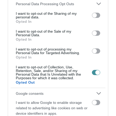
Please note that this website/app uses one or more Google
Personal Data Processing Opt Outs
"Ez két éven belül a harmadik olyan ügye a
services and may gather and store information including but
not limited to your visit or usage behaviour. You may click to
I want to opt-out of the Sharing of my
TASZ-nak, amelyben a munkájukat végző
personal data.
grant or deny consent to Google and its third-party tags to
Opted In
újságírók jogainak védelmét sikerült elérnünk
use your data for below specified purposes in below Google
Strasbourgban" – mondta dr. Hüttl Tivadar, a
consent section.
I want to opt-out of the Sale of my
Personal Data.
TASZ ügyvédje azokra a korábbi ügyekre
Opted In
utalva, amikor az Emberi Jogok Európai
I want to opt-out of processing my
Personal Data for Targeted Advertising.
Bírósága kimondta azt, hogy jogellenesen
Opted In
tiltottak ki egy újságírót a menekülttáborokból,
I want to opt-out of Collection, Use,
illetve azt, hogy egy cikkbe linkelt videó
Retention, Sale, and/or Sharing of my
Personal Data that Is Unrelated with the
tartalma miatt nem vonhatnak felelősségre egy
Purposes for which it was collected.
Opted Out
hírportált.
Google consents
Az ügyben panaszosok voltak: Bakró-Nagy
I want to allow Google to enable storage
Ferenc, Fábián Tamás, Fekete Norbert,
related to advertising like cookies on web or
Kaufmann Balázs, Kovács Klára és Mándli
device identifiers in apps.