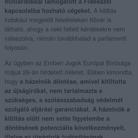
milliárdokkal támogatott a Fidesszel
kapcsolatba hozható cégeket.
A kitiltás
indokául megjelölt felvételeken Kövér is
látható, ahogy a neki feltett kérdésekre nem
válaszolva, némán továbbhalad a parlamenti
folyosón.
Az ügyben az Emberi Jogok Európai Bírósága
május 26-án hirdetett ítéletet. Ebben kimondta,
hogy
a házelnök döntése, amivel kitiltotta
az újságírókat, nem tartalmazta a
szükséges, a szólásszabadság védelmét
szolgáló eljárási garanciákat. A házelnök a
kitiltás előtt nem vette figyelembe a
döntésének potenciális következményeit,
illetve az újságírók tudósításának